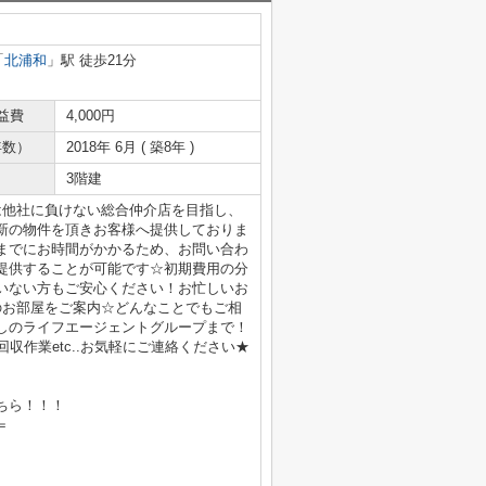
「
北浦和
」駅 徒歩21分
益費
4,000円
年数）
2018年 6月 ( 築8年 )
3階建
は他社に負けない総合仲介店を目指し、
新の物件を頂きお客様へ提供しておりま
までにお時間がかかるため、お問い合わ
提供することが可能です☆初期費用の分
いない方もご安心ください！お忙しいお
のお部屋をご案内☆どんなことでもご相
しのライフエージェントグループまで！
収作業etc..お気軽にご連絡ください★
ちら！！！
＝