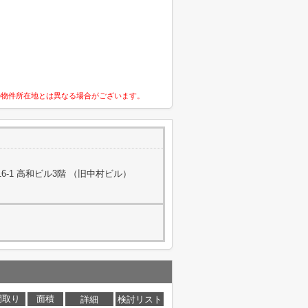
の物件所在地とは異なる場合がございます。
-1 高和ビル3階 （旧中村ビル）
間取り
面積
詳細
検討リスト