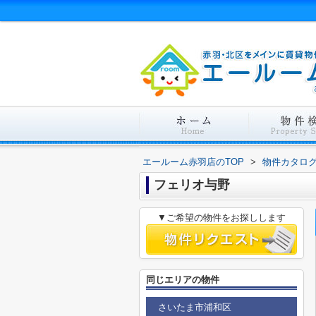
エールーム赤羽店のTOP
>
物件カタロ
フェリオ与野
▼ご希望の物件をお探しします
同じエリアの物件
さいたま市浦和区