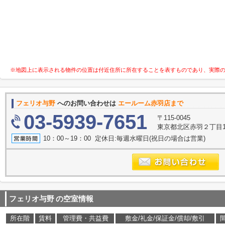
※地図上に表示される物件の位置は付近住所に所在することを表すものであり、実際
フェリオ与野
へのお問い合わせは
エールーム赤羽店まで
03-5939-7651
〒115-0045
東京都北区赤羽２丁目16
10：00～19：00 定休日:毎週水曜日(祝日の場合は営業)
フェリオ与野
の空室情報
所在階
賃料
管理費・共益費
敷金/礼金/保証金/償却/敷引