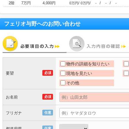
2階
7万円
4,000円
/
/
/
/
0万円
0万円
-
-
-
フェリオ与野
へのお問い合わせ
物件の詳細を知りたい
要望
必須
現地を見たい
その他
お名前
必須
フリガナ
任意
都道府県
任意