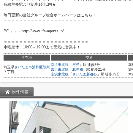
各線主要駅より徒歩1分以内★
毎日更新の当社グループ総合ホームページはこちら！！！
＝＝＝＝＝＝＝＝＝＝＝＝＝＝＝＝＝＝＝＝＝＝
PC→→→ http://www.life-agents.jp/
＝＝＝＝＝＝＝＝＝＝＝＝＝＝＝＝＝＝＝＝＝＝
水曜定休：10:00～19:00まで元気に営業中！
所在地
交通
京浜東北線
「
与野
」駅 徒歩8分
築
埼玉県
さいたま市浦和区
領家
京浜東北線
「
北浦和
」駅 徒歩21分
3
７丁目
京浜東北線
「
さいたま新都心
」駅 徒歩19分
木
物件情報