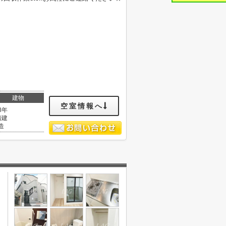
建物
空室情報へ
8年
階建
造