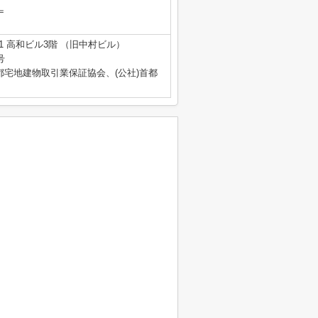
＝
1 高和ビル3階 （旧中村ビル）
号
都宅地建物取引業保証協会、(公社)首都