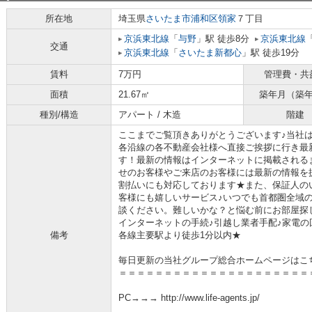
所在地
埼玉県
さいたま市浦和区
領家
７丁目
京浜東北線
「
与野
」駅 徒歩8分
京浜東北線
交通
京浜東北線
「
さいたま新都心
」駅 徒歩19分
賃料
7万円
管理費・共
面積
21.67㎡
築年月（築
種別/構造
アパート / 木造
階建
ここまでご覧頂きありがとうございます♪当社
各沿線の各不動産会社様へ直接ご挨拶に行き最
す！最新の情報はインターネットに掲載される
せのお客様やご来店のお客様には最新の情報を
割払いにも対応しております★また、保証人の
客様にも嬉しいサービス♪いつでも首都圏全域
談ください。難しいかな？と悩む前にお部屋探
インターネットの手続♪引越し業者手配♪家電の回
備考
各線主要駅より徒歩1分以内★
毎日更新の当社グループ総合ホームページはこ
＝＝＝＝＝＝＝＝＝＝＝＝＝＝＝＝＝＝＝＝＝
PC→→→ http://www.life-agents.jp/