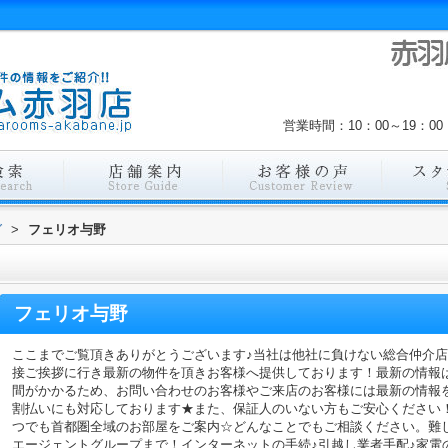
営業時間：10：00～19：
グ
>
フェリオ与野
フェリオ与野
ここまでご覧頂きありがとうございます♪当社は他社に負けない総合仲介
接ご挨拶に行き最新の物件を頂きお客様へ提供しております！最新の情報
間がかかるため、お問い合わせのお客様やご来店のお客様には最新の情報
割払いにも対応しております★また、保証人のいない方もご安心ください
つでも首都圏全域のお部屋をご案内☆どんなことでもご相談ください。難
エージェントグループまで！インターネットの手続♪引越し業者手配♪家電の回