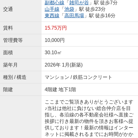
副都心線
「
雑司が谷
」駅 徒歩7分
交通
山手線
「
池袋
」駅 徒歩23分
東西線
「
高田馬場
」駅 徒歩16分
賃料
15.75万円
管理費等
10,000円
面積
30.10㎡
築年月
2026年 1月(新築)
種別 / 構造
マンション / 鉄筋コンクリート
階建
4階建 地下1階
ここまでご覧頂きありがとうございます
♪当社は他社に負けない総合仲介店を目
指し、各沿線の各不動産会社様へ直接ご
挨拶に行き最新の物件を頂きお客様へ提
供しております！最新の情報はインター
ネットに掲載されるまでにお時間がかか