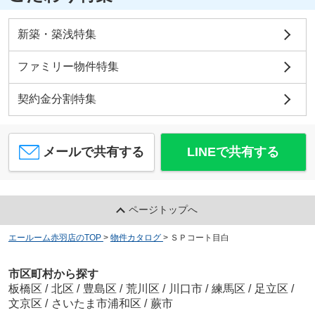
新築・築浅特集
ファミリー物件特集
契約金分割特集
メールで共有する
LINEで共有する
ページトップへ
エールーム赤羽店のTOP
>
物件カタログ
>
ＳＰコート目白
市区町村から探す
板橋区
/
北区
/
豊島区
/
荒川区
/
川口市
/
練馬区
/
足立区
/
文京区
/
さいたま市浦和区
/
蕨市