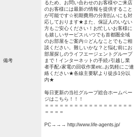
るため、お問い合わせのお客様やご来店
のお客様には最新の情報を提供すること
が可能です☆初期費用の分割払いにも対
応しております★また、保証人のいない
方もご安心ください！お忙しいお客様に
も嬉しいサービス♪いつでも首都圏全域
のお部屋をご案内☆どんなことでもご相
談ください。難しいかな？と悩む前にお
部屋探しのライフエージェントグループ
備考
まで！インターネットの手続♪引越し業
者手配♪家電の回収作業etc..お気軽にご連
絡ください★各線主要駅より徒歩1分以
内★
毎日更新の当社グループ総合ホームペー
ジはこちら！！！
＝＝＝＝＝＝＝＝＝＝＝＝＝＝＝＝＝＝
＝＝＝＝
PC→→→ http://www.life-agents.jp/