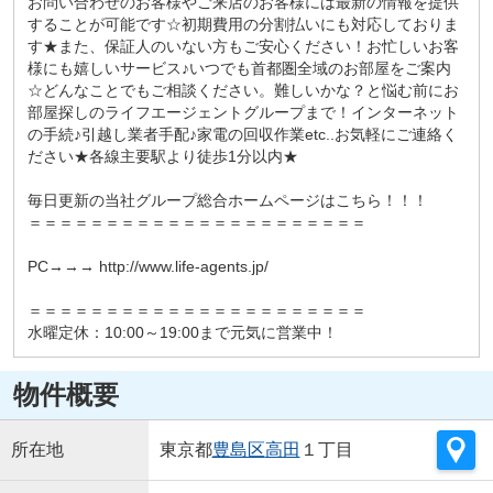
お問い合わせのお客様やご来店のお客様には最新の情報を提供
することが可能です☆初期費用の分割払いにも対応しておりま
す★また、保証人のいない方もご安心ください！お忙しいお客
様にも嬉しいサービス♪いつでも首都圏全域のお部屋をご案内
☆どんなことでもご相談ください。難しいかな？と悩む前にお
部屋探しのライフエージェントグループまで！インターネット
の手続♪引越し業者手配♪家電の回収作業etc..お気軽にご連絡く
ださい★各線主要駅より徒歩1分以内★
毎日更新の当社グループ総合ホームページはこちら！！！
＝＝＝＝＝＝＝＝＝＝＝＝＝＝＝＝＝＝＝＝＝＝
PC→→→ http://www.life-agents.jp/
＝＝＝＝＝＝＝＝＝＝＝＝＝＝＝＝＝＝＝＝＝＝
水曜定休：10:00～19:00まで元気に営業中！
物件概要
所在地
東京都
豊島区
高田
１丁目