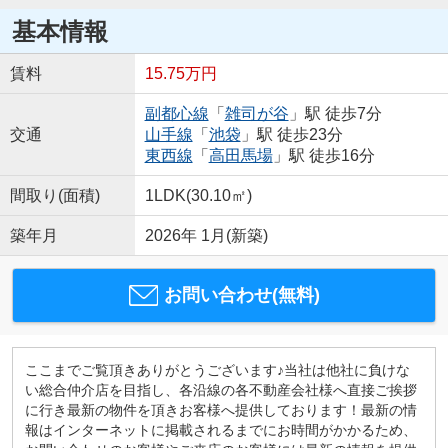
基本情報
賃料
15.75万円
副都心線
「
雑司が谷
」駅 徒歩7分
交通
山手線
「
池袋
」駅 徒歩23分
東西線
「
高田馬場
」駅 徒歩16分
間取り(面積)
1LDK(30.10㎡)
築年月
2026年 1月(新築)
お問い合わせ(無料)
ここまでご覧頂きありがとうございます♪当社は他社に負けな
い総合仲介店を目指し、各沿線の各不動産会社様へ直接ご挨拶
に行き最新の物件を頂きお客様へ提供しております！最新の情
報はインターネットに掲載されるまでにお時間がかかるため、