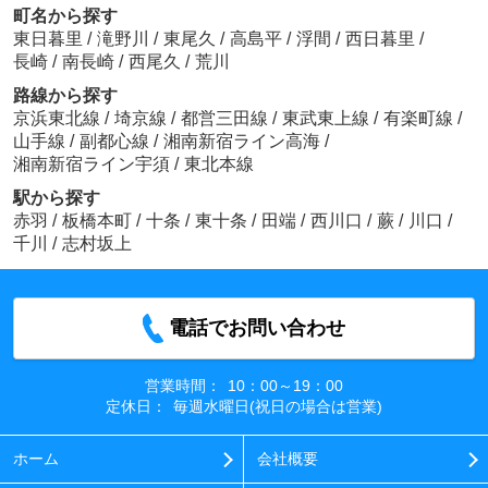
町名から探す
東日暮里
/
滝野川
/
東尾久
/
高島平
/
浮間
/
西日暮里
/
長崎
/
南長崎
/
西尾久
/
荒川
路線から探す
京浜東北線
/
埼京線
/
都営三田線
/
東武東上線
/
有楽町線
/
山手線
/
副都心線
/
湘南新宿ライン高海
/
湘南新宿ライン宇須
/
東北本線
駅から探す
赤羽
/
板橋本町
/
十条
/
東十条
/
田端
/
西川口
/
蕨
/
川口
/
千川
/
志村坂上
電話でお問い合わせ
営業時間：
10：00～19：00
定休日：
毎週水曜日(祝日の場合は営業)
ホーム
会社概要