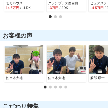
モモハウス
グランプラス西目白
ピュアステ
14.5
万
円
/ 1LDK
13
万
円
/ 2DK
14.5
万
円
/ 
お客様の声
佐々木大地
佐々木大地
服部 琢十
こだわり特集