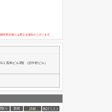
の物件所在地とは異なる場合がございます。
-1 高和ビル3階 （旧中村ビル）
間取り
面積
詳細
検討リスト