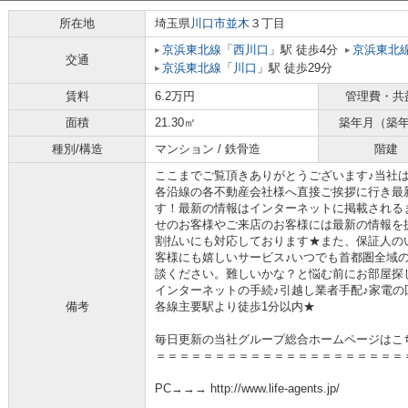
所在地
埼玉県
川口市
並木
３丁目
京浜東北線
「
西川口
」駅 徒歩4分
京浜東北
交通
京浜東北線
「
川口
」駅 徒歩29分
賃料
6.2万円
管理費・共
面積
21.30㎡
築年月（築
種別/構造
マンション / 鉄骨造
階建
ここまでご覧頂きありがとうございます♪当社
各沿線の各不動産会社様へ直接ご挨拶に行き最
す！最新の情報はインターネットに掲載される
せのお客様やご来店のお客様には最新の情報を
割払いにも対応しております★また、保証人の
客様にも嬉しいサービス♪いつでも首都圏全域
談ください。難しいかな？と悩む前にお部屋探
インターネットの手続♪引越し業者手配♪家電の回
備考
各線主要駅より徒歩1分以内★
毎日更新の当社グループ総合ホームページはこ
＝＝＝＝＝＝＝＝＝＝＝＝＝＝＝＝＝＝＝＝＝
PC→→→ http://www.life-agents.jp/