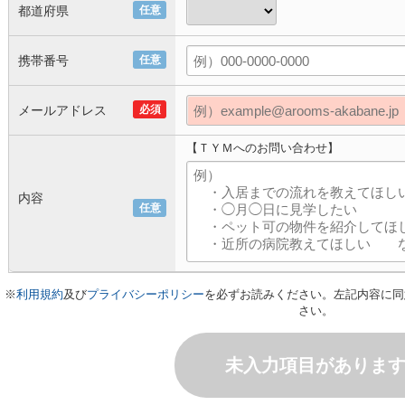
都道府県
任意
携帯番号
任意
メールアドレス
必須
【ＴＹＭへのお問い合わせ】
内容
任意
※
利用規約
及び
プライバシーポリシー
を必ずお読みください。左記内容に同
さい。
未入力項目がありま