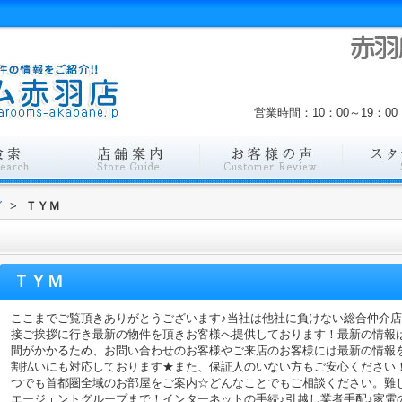
営業時間：10：00～19：
グ
>
ＴＹＭ
ＴＹＭ
ここまでご覧頂きありがとうございます♪当社は他社に負けない総合仲介
接ご挨拶に行き最新の物件を頂きお客様へ提供しております！最新の情報
間がかかるため、お問い合わせのお客様やご来店のお客様には最新の情報
割払いにも対応しております★また、保証人のいない方もご安心ください
つでも首都圏全域のお部屋をご案内☆どんなことでもご相談ください。難
エージェントグループまで！インターネットの手続♪引越し業者手配♪家電の回