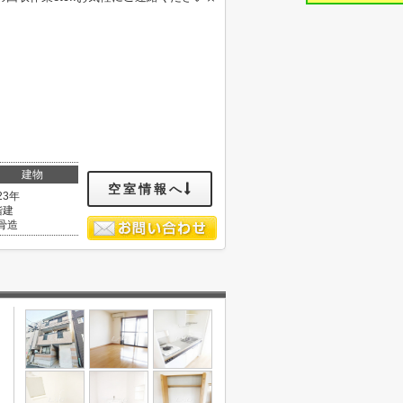
建物
空室情報へ
23年
階建
骨造