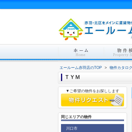
エールーム赤羽店のTOP
>
物件カタロ
ＴＹＭ
▼ご希望の物件をお探しします
同じエリアの物件
川口市