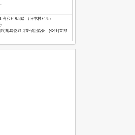
＝
1 高和ビル3階 （旧中村ビル）
号
都宅地建物取引業保証協会、(公社)首都