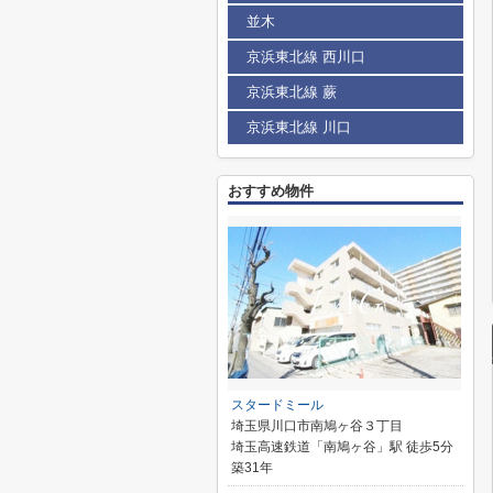
並木
京浜東北線 西川口
京浜東北線 蕨
京浜東北線 川口
おすすめ物件
スタードミール
埼玉県川口市南鳩ヶ谷３丁目
埼玉高速鉄道「南鳩ヶ谷」駅 徒歩5分
築31年