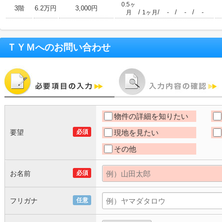
0.5ヶ
3階
6.2万円
3,000円
/
/
/
/
月
1ヶ月
-
-
-
ＴＹＭ
へのお問い合わせ
物件の詳細を知りたい
要望
必須
現地を見たい
その他
お名前
必須
フリガナ
任意