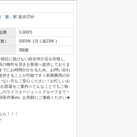
線
「
蕨
」駅 徒歩23分
益費
3,000円
年数）
2003年 1月 ( 築23年 )
3階建
は他社に負けない総合仲介店を目指し、
新の物件を頂きお客様へ提供しておりま
までにお時間がかかるため、お問い合わ
提供することが可能です☆初期費用の分
いない方もご安心ください！お忙しいお
のお部屋をご案内☆どんなことでもご相
しのライフエージェントグループまで！
収作業etc..お気軽にご連絡ください★
ちら！！！
＝