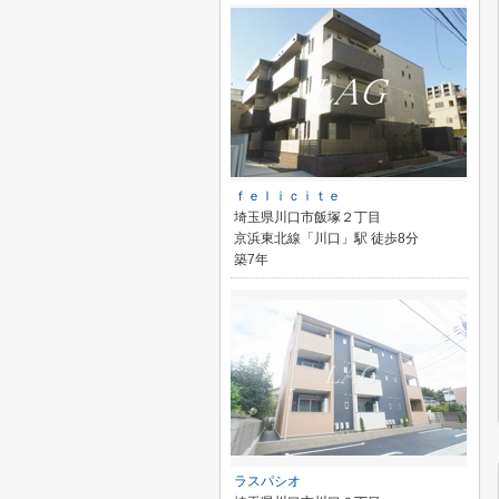
ｆｅｌｉｃｉｔｅ
埼玉県川口市飯塚２丁目
京浜東北線「川口」駅 徒歩8分
築7年
ラスパシオ