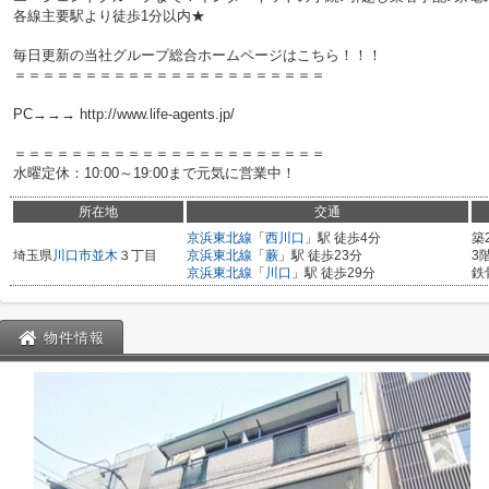
各線主要駅より徒歩1分以内★
毎日更新の当社グループ総合ホームページはこちら！！！
＝＝＝＝＝＝＝＝＝＝＝＝＝＝＝＝＝＝＝＝＝＝
PC→→→ http://www.life-agents.jp/
＝＝＝＝＝＝＝＝＝＝＝＝＝＝＝＝＝＝＝＝＝＝
水曜定休：10:00～19:00まで元気に営業中！
所在地
交通
京浜東北線
「
西川口
」駅 徒歩4分
築
埼玉県
川口市
並木
３丁目
京浜東北線
「
蕨
」駅 徒歩23分
3
京浜東北線
「
川口
」駅 徒歩29分
鉄
物件情報