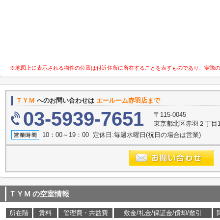
※地図上に表示される物件の位置は付近住所に所在することを表すものであり、実際
ＴＹＭ
へのお問い合わせは
エールーム赤羽店まで
03-5939-7651
〒115-0045
東京都北区赤羽２丁目16
10：00～19：00 定休日:毎週水曜日(祝日の場合は営業)
ＴＹＭ
の空室情報
所在階
賃料
管理費・共益費
敷金/礼金/保証金/償却/敷引