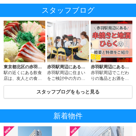
スタッフブログ
東京都北区の赤羽駅周辺にある「たくみ ろまん亭」について解説
赤羽駅周辺にある「ぽけっとランド赤羽保育園」の概要と特徴をご紹介！
赤羽駅周辺にある「串焼きと地酒 ひらく」の概要と特徴をご紹介
駅の近くにある飲食
赤羽駅周辺に住まい
赤羽駅周辺でこだわ
店は、友人との食事
をご検討中の方のな
りの逸品とお酒を楽
や職場の飲み会な
かには、「家の近く
しめる店をお探しで
ど、さまざまなケー
には保育園が欲し
あれば、串焼きと地
スタッフブログをもっと見る
スで利用しやすい便
い！」と考えている
酒ひらくがおすすめ
利なスポ...
方がいら...
です。...
新着物件