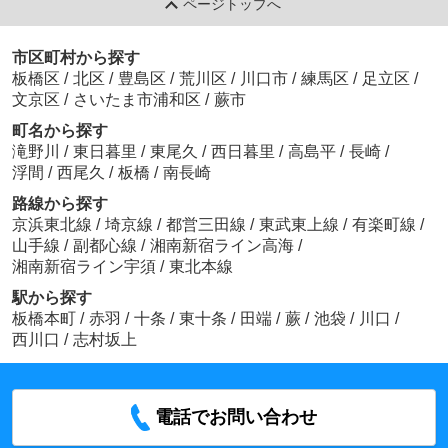
ページトップへ
市区町村から探す
板橋区
/
北区
/
豊島区
/
荒川区
/
川口市
/
練馬区
/
足立区
/
文京区
/
さいたま市浦和区
/
蕨市
町名から探す
滝野川
/
東日暮里
/
東尾久
/
西日暮里
/
高島平
/
長崎
/
浮間
/
西尾久
/
板橋
/
南長崎
路線から探す
京浜東北線
/
埼京線
/
都営三田線
/
東武東上線
/
有楽町線
/
山手線
/
副都心線
/
湘南新宿ライン高海
/
湘南新宿ライン宇須
/
東北本線
駅から探す
板橋本町
/
赤羽
/
十条
/
東十条
/
田端
/
蕨
/
池袋
/
川口
/
西川口
/
志村坂上
電話でお問い合わせ