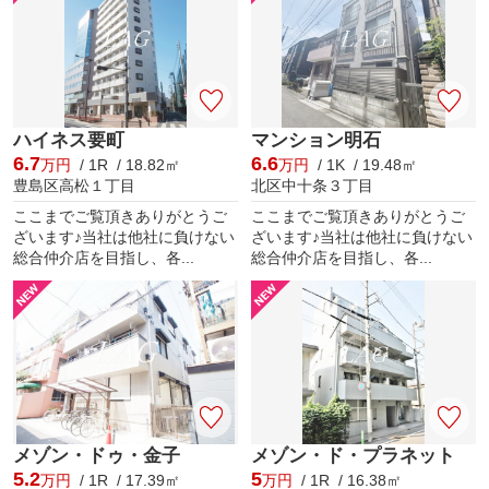
ハイネス要町
マンション明石
6.7
6.6
万円
/ 1R / 18.82㎡
万円
/ 1K / 19.48㎡
豊島区高松１丁目
北区中十条３丁目
ここまでご覧頂きありがとうご
ここまでご覧頂きありがとうご
ざいます♪当社は他社に負けない
ざいます♪当社は他社に負けない
総合仲介店を目指し、各...
総合仲介店を目指し、各...
メゾン・ドゥ・金子
メゾン・ド・プラネット
5.2
5
万円
/ 1R / 17.39㎡
万円
/ 1R / 16.38㎡