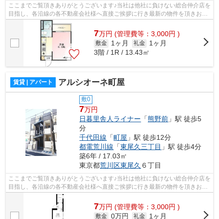
ここまでご覧頂きありがとうございます♪当社は他社に負けない総合仲介店を
目指し、各沿線の各不動産会社様へ直接ご挨拶に行き最新の物件を頂きお客
様へ提供しております！最新の情報は...
7
万
円
(管理費等：3,000円 )
1ヶ月
1ヶ月
敷金
礼金
3階 / 1R / 13.43㎡
アルシオーネ町屋
賃貸 | アパート
敷0
7
万円
日暮里舎人ライナー
「
熊野前
」駅 徒歩5
分
千代田線
「
町屋
」駅 徒歩12分
都電荒川線
「
東尾久三丁目
」駅 徒歩4分
築6年 / 17.03㎡
東京都
荒川区
東尾久
６丁目
ここまでご覧頂きありがとうございます♪当社は他社に負けない総合仲介店を
目指し、各沿線の各不動産会社様へ直接ご挨拶に行き最新の物件を頂きお客
様へ提供しております！最新の情報は...
7
万
円
(管理費等：3,000円 )
0万円
1ヶ月
敷金
礼金