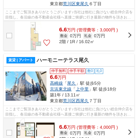
東京都
荒川区
東尾久
６丁目
ここまでご覧頂きありがとうございます♪当社は他社に負けない総合仲介店を
目指し、各沿線の各不動産会社様へ直接ご挨拶に行き最新の物件を頂きお客
様へ提供しております！最新の情報は...
6.6
万
円
(管理費等：3,000円 )
0万円
0万円
敷金
礼金
2階 / 1R / 16.02㎡
ハーモニーテラス尾久
賃貸 | アパート
仲手無料
仲手半額
敷0
礼0
6.6
万円
高崎線
「
尾久
」駅 徒歩5分
京浜東北線
「
上中里
」駅 徒歩18分
築1年 / 13.11㎡
東京都
荒川区
西尾久
７丁目
ここまでご覧頂きありがとうございます♪当社は他社に負けない総合仲介店を
目指し、各沿線の各不動産会社様へ直接ご挨拶に行き最新の物件を頂きお客
様へ提供しております！最新の情報は...
6.6
万
円
(管理費等：4,000円 )
0万円
0万円
敷金
礼金