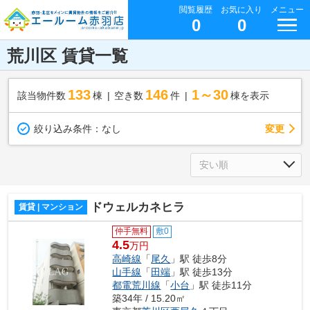
閲覧履歴
お気に入り
メニュー
0
0
荒川区 賃貸一覧
133
146
1～30
該当物件数
棟
空き数
件
棟を表示
変更
絞り込み条件：
なし
ドウェルカネヒラ
賃貸 | マンション
仲手無料
敷0
4.5
万円
高崎線
「
尾久
」駅 徒歩8分
山手線
「
田端
」駅 徒歩13分
都電荒川線
「
小台
」駅 徒歩11分
築34年 / 15.20㎡