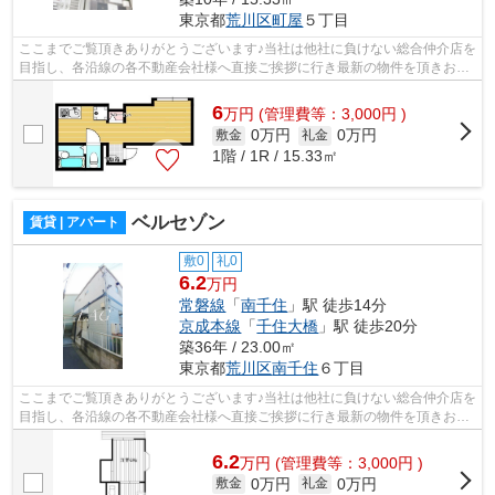
東京都
荒川区
町屋
５丁目
ここまでご覧頂きありがとうございます♪当社は他社に負けない総合仲介店を
目指し、各沿線の各不動産会社様へ直接ご挨拶に行き最新の物件を頂きお客
様へ提供しております！最新の情報は...
6
万
円
(管理費等：3,000円 )
0万円
0万円
敷金
礼金
1階 / 1R / 15.33㎡
ベルセゾン
賃貸 | アパート
敷0
礼0
6.2
万円
常磐線
「
南千住
」駅 徒歩14分
京成本線
「
千住大橋
」駅 徒歩20分
築36年 / 23.00㎡
東京都
荒川区
南千住
６丁目
ここまでご覧頂きありがとうございます♪当社は他社に負けない総合仲介店を
目指し、各沿線の各不動産会社様へ直接ご挨拶に行き最新の物件を頂きお客
様へ提供しております！最新の情報は...
6.2
万
円
(管理費等：3,000円 )
0万円
0万円
敷金
礼金