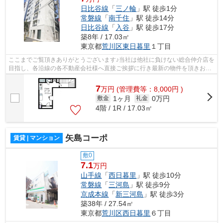
日比谷線
「
三ノ輪
」駅 徒歩1分
常磐線
「
南千住
」駅 徒歩14分
日比谷線
「
入谷
」駅 徒歩17分
築8年 / 17.03㎡
東京都
荒川区
東日暮里
１丁目
ここまでご覧頂きありがとうございます♪当社は他社に負けない総合仲介店を
目指し、各沿線の各不動産会社様へ直接ご挨拶に行き最新の物件を頂きお客
様へ提供しております！最新の情報は...
7
万
円
(管理費等：8,000円 )
1ヶ月
0万円
敷金
礼金
4階 / 1R / 17.03㎡
矢島コーポ
賃貸 | マンション
敷0
7.1
万円
山手線
「
西日暮里
」駅 徒歩10分
常磐線
「
三河島
」駅 徒歩9分
京成本線
「
新三河島
」駅 徒歩3分
築38年 / 27.54㎡
東京都
荒川区
西日暮里
６丁目