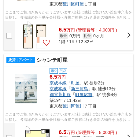
東京都
荒川区
町屋
１丁目
ここまでご覧頂きありがとうございます♪当社は他社に負けない総合仲介店を
目指し、各沿線の各不動産会社様へ直接ご挨拶に行き最新の物件を頂きお客
様へ提供しております！最新の情報は...
6.5
万
円
(管理費等：4,000円 )
0万円
0ヶ月
敷金
礼金
1階 / 1R / 12.32㎡
シャンテ町屋
賃貸 | アパート
敷0
礼0
6.5
万円
京成本線
「
町屋
」駅 徒歩2分
京成本線
「
新三河島
」駅 徒歩13分
都電荒川線
「
町屋駅前
」駅 徒歩4分
築19年 / 11.42㎡
東京都
荒川区
荒川
７丁目
ここまでご覧頂きありがとうございます♪当社は他社に負けない総合仲介店を
目指し、各沿線の各不動産会社様へ直接ご挨拶に行き最新の物件を頂きお客
様へ提供しております！最新の情報は...
6.5
万
円
(管理費等：5,000円 )