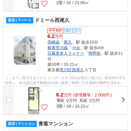
1階 / 1K / 23.00㎡
ドミール西尾久
賃貸 | アパート
仲手無料
敷0
礼0
6.2
万円
高崎線
「
尾久
」駅 徒歩15分
都電荒川線
「
小台
」駅 徒歩4分
日暮里舎人ライナー
「
熊野前
」駅 徒歩11
分
築10年 / 15.21㎡
東京都
荒川区
西尾久
３丁目
ここまでご覧頂きありがとうございます♪当社は他社に負けない総合仲介店を
目指し、各沿線の各不動産会社様へ直接ご挨拶に行き最新の物件を頂きお客
様へ提供しております！最新の情報は...
6.2
万
円
(管理費等：2,000円 )
0万円
0万円
敷金
礼金
3階 / 1R / 15.21㎡
青葉マンション
賃貸 | マンション