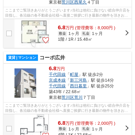
東京都
荒川区
西尾久
４丁目
ここまでご覧頂きありがとうございます♪当社は他社に負けない総合仲介店を
目指し、各沿線の各不動産会社様へ直接ご挨拶に行き最新の物件を頂きお客
様へ提供しております！最新の情報は...
6.8
万
円
(管理費等：8,000円 )
1ヶ月
1ヶ月
敷金
礼金
1階 / 1R / 15.48㎡
コーポ広井
賃貸 | マンション
6.8
万円
千代田線
「
町屋
」駅 徒歩2分
京成本線
「
新三河島
」駅 徒歩14分
千代田線
「
西日暮里
」駅 徒歩25分
築43年 / 22.68㎡
東京都
荒川区
荒川
７丁目
ここまでご覧頂きありがとうございます♪当社は他社に負けない総合仲介店を
目指し、各沿線の各不動産会社様へ直接ご挨拶に行き最新の物件を頂きお客
様へ提供しております！最新の情報は...
6.8
万
円
(管理費等：2,000円 )
1ヶ月
1ヶ月
敷金
礼金
4階 / 1K / 22.68㎡