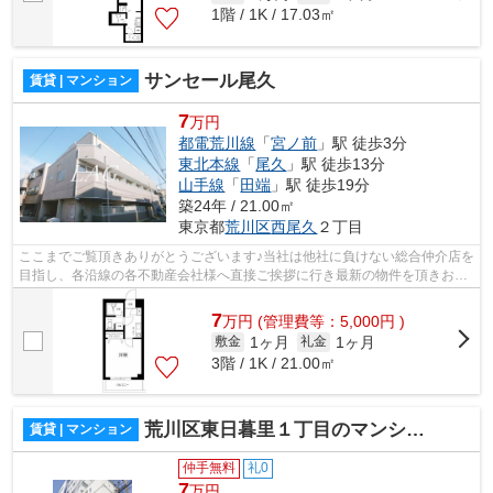
1階 / 1K / 17.03㎡
サンセール尾久
賃貸 | マンション
7
万円
都電荒川線
「
宮ノ前
」駅 徒歩3分
東北本線
「
尾久
」駅 徒歩13分
山手線
「
田端
」駅 徒歩19分
築24年 / 21.00㎡
東京都
荒川区
西尾久
２丁目
ここまでご覧頂きありがとうございます♪当社は他社に負けない総合仲介店を
目指し、各沿線の各不動産会社様へ直接ご挨拶に行き最新の物件を頂きお客
様へ提供しております！最新の情報は...
7
万
円
(管理費等：5,000円 )
1ヶ月
1ヶ月
敷金
礼金
3階 / 1K / 21.00㎡
荒川区東日暮里１丁目のマンション
賃貸 | マンション
仲手無料
礼0
7
万円