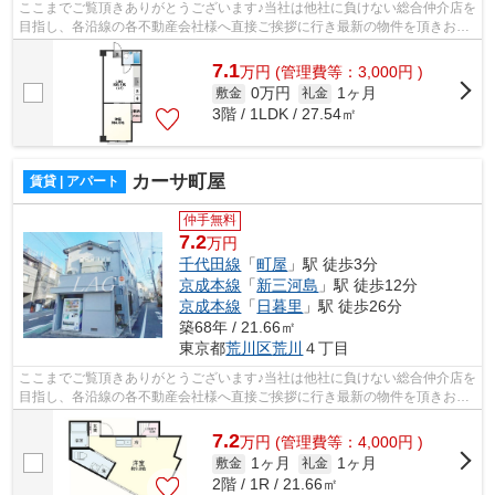
ここまでご覧頂きありがとうございます♪当社は他社に負けない総合仲介店を
目指し、各沿線の各不動産会社様へ直接ご挨拶に行き最新の物件を頂きお客
様へ提供しております！最新の情報は...
7.1
万
円
(管理費等：3,000円 )
0万円
1ヶ月
敷金
礼金
3階 / 1LDK / 27.54㎡
カーサ町屋
賃貸 | アパート
仲手無料
7.2
万円
千代田線
「
町屋
」駅 徒歩3分
京成本線
「
新三河島
」駅 徒歩12分
京成本線
「
日暮里
」駅 徒歩26分
築68年 / 21.66㎡
東京都
荒川区
荒川
４丁目
ここまでご覧頂きありがとうございます♪当社は他社に負けない総合仲介店を
目指し、各沿線の各不動産会社様へ直接ご挨拶に行き最新の物件を頂きお客
様へ提供しております！最新の情報は...
7.2
万
円
(管理費等：4,000円 )
1ヶ月
1ヶ月
敷金
礼金
2階 / 1R / 21.66㎡