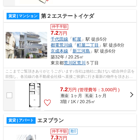
第２エステートイケダ
賃貸 | マンション
仲手半額
7.2
万円
千代田線
「
町屋
」駅 徒歩5分
都電荒川線
「
町屋二丁目
」駅 徒歩8分
京成本線
「
新三河島
」駅 徒歩6分
築32年 / 20.25㎡
東京都
荒川区
荒川
５丁目
ここまでご覧頂きありがとうございます♪当社は他社に負けない総合仲介店を
目指し、各沿線の各不動産会社様へ直接ご挨拶に行き最新の物件を頂きお客
様へ提供しております！最新の情報は...
7.2
万
円
(管理費等：3,000円 )
1ヶ月
1ヶ月
敷金
礼金
3階 / 1K / 20.25㎡
エヌブラン
賃貸 | アパート
仲手半額
敷0
7.3
万円