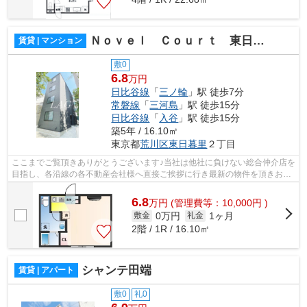
Ｎｏｖｅｌ Ｃｏｕｒｔ 東日暮里
賃貸 | マンション
敷0
6.8
万円
日比谷線
「
三ノ輪
」駅 徒歩7分
常磐線
「
三河島
」駅 徒歩15分
日比谷線
「
入谷
」駅 徒歩15分
築5年 / 16.10㎡
東京都
荒川区
東日暮里
２丁目
ここまでご覧頂きありがとうございます♪当社は他社に負けない総合仲介店を
目指し、各沿線の各不動産会社様へ直接ご挨拶に行き最新の物件を頂きお客
様へ提供しております！最新の情報は...
6.8
万
円
(管理費等：10,000円 )
0万円
1ヶ月
敷金
礼金
2階 / 1R / 16.10㎡
シャンテ田端
賃貸 | アパート
敷0
礼0