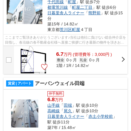
千代田線
「
町屋
」駅 徒歩7分
都電荒川線
「
町屋二丁目
」駅 徒歩6分
日暮里舎人ライナー
「
熊野前
」駅 徒歩15
分
築15年 / 14.82㎡
東京都
荒川区
町屋
４丁目
ここまでご覧頂きありがとうございます♪当社は他社に負けない総合仲介店を
目指し、各沿線の各不動産会社様へ直接ご挨拶に行き最新の物件を頂きお客
様へ提供しております！最新の情報は...
6.7
万
円
(管理費等：3,000円 )
0ヶ月
0ヶ月
敷金
礼金
1階 / 1R / 14.82㎡
アーバンウェイル田端
賃貸 | アパート
仲手無料
6.8
万円
山手線
「
田端
」駅 徒歩10分
高崎線
「
尾久
」駅 徒歩10分
日暮里舎人ライナー
「
赤土小学校前
」
駅 徒歩11分
築7年 / 15.48㎡