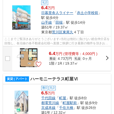
礼0
6.4
万円
日暮里舎人ライナー
「
赤土小学校前
」
駅 徒歩4分
山手線
「
田端
」駅 徒歩14分
築51年 / 19.37㎡
東京都
荒川区
東尾久
４丁目
ここまでご覧頂きありがとうございます♪当社は他社に負けない総合仲介店を
目指し、各沿線の各不動産会社様へ直接ご挨拶に行き最新の物件を頂きお客
様へ提供しております！最新の情報は...
6.4
万
円
(管理費等：4,000円 )
4.73万円
0ヶ月
敷金
礼金
1階 / 1R / 19.37㎡
ハーモニーテラス町屋Ⅵ
賃貸 | アパート
敷0
礼0
6.5
万円
千代田線
「
町屋
」駅 徒歩8分
都電荒川線
「
町屋駅前
」駅 徒歩9分
京成本線
「
千住大橋
」駅 徒歩26分
築1年 / 12.32㎡