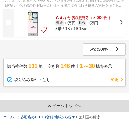
ここまでご覧頂きありがとうございます♪当社は他社に負けない総合仲介店を
目指し、各沿線の各不動産会社様へ直接ご挨拶に行き最新の物件を頂きお客
様へ提供しております！最新の情報は...
7.3
万
円
(管理費等：5,000円 )
0万円
0万円
敷金
礼金
3階 / 1K / 19.15㎡
次の30件へ
133
146
1～30
該当物件数
棟
空き数
件
棟を表示
変更
絞り込み条件：
なし
ページトップへ
エールーム赤羽店のTOP
>
(賃貸)地域から探す
>
荒川区の賃貸