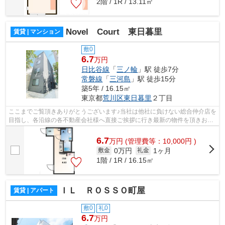
2階 / 1R / 13.11㎡
Novel Court 東日暮里
賃貸 | マンション
敷0
6.7
万円
日比谷線
「
三ノ輪
」駅 徒歩7分
常磐線
「
三河島
」駅 徒歩15分
築5年 / 16.15㎡
東京都
荒川区
東日暮里
２丁目
ここまでご覧頂きありがとうございます♪当社は他社に負けない総合仲介店を
目指し、各沿線の各不動産会社様へ直接ご挨拶に行き最新の物件を頂きお客
様へ提供しております！最新の情報は...
6.7
万
円
(管理費等：10,000円 )
0万円
1ヶ月
敷金
礼金
1階 / 1R / 16.15㎡
ＩＬ ＲＯＳＳＯ町屋
賃貸 | アパート
敷0
礼0
6.7
万円