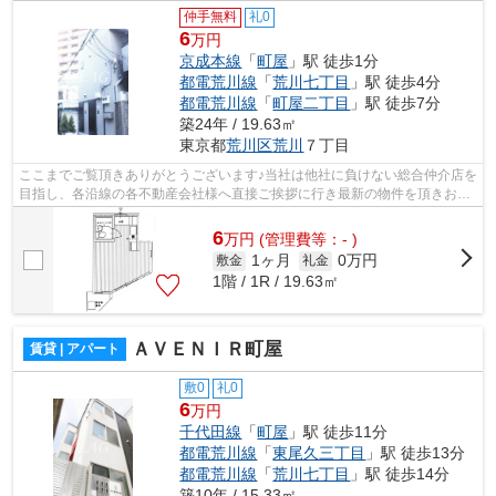
仲手無料
礼0
6
万円
京成本線
「
町屋
」駅 徒歩1分
都電荒川線
「
荒川七丁目
」駅 徒歩4分
都電荒川線
「
町屋二丁目
」駅 徒歩7分
築24年 / 19.63㎡
東京都
荒川区
荒川
７丁目
ここまでご覧頂きありがとうございます♪当社は他社に負けない総合仲介店を
目指し、各沿線の各不動産会社様へ直接ご挨拶に行き最新の物件を頂きお客
様へ提供しております！最新の情報は...
6
万
円
(管理費等：- )
1ヶ月
0万円
敷金
礼金
1階 / 1R / 19.63㎡
ＡＶＥＮＩＲ町屋
賃貸 | アパート
敷0
礼0
6
万円
千代田線
「
町屋
」駅 徒歩11分
都電荒川線
「
東尾久三丁目
」駅 徒歩13分
都電荒川線
「
荒川七丁目
」駅 徒歩14分
築10年 / 15.33㎡