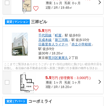
1ヶ月
0ヶ月
敷金
礼金
1階 / 1R / 19.48㎡
三祥ビル
賃貸 | マンション
5.9
万円
千代田線
「
町屋
」駅 徒歩8分
京成本線
「
新三河島
」駅 徒歩10分
日暮里舎人ライナー
「
赤土小学校前
」
駅 徒歩9分
築30年 / 18.20㎡
東京都
荒川区
東尾久
２丁目
ここまでご覧頂きありがとうございます♪当社は他社に負けない総合仲介店を
目指し、各沿線の各不動産会社様へ直接ご挨拶に行き最新の物件を頂きお客
様へ提供しております！最新の情報は...
5.9
万
円
(管理費等：3,000円 )
1ヶ月
1ヶ月
敷金
礼金
3階 / 1R / 18.20㎡
コーポミライ
賃貸 | アパート