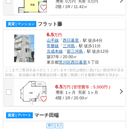
0万円
0万円
敷金
礼金
2階 / 1R / 11.42㎡
フラット藤
賃貸 | マンション
6.5
万円
山手線
「
西日暮里
」駅 徒歩4分
常磐線
「
三河島
」駅 徒歩11分
京成本線
「
新三河島
」駅 徒歩12分
築37年 / 20.00㎡
東京都
荒川区
西日暮里
５丁目
ここまでご覧頂きありがとうございます♪当社は他社に負けない総合仲介店を
目指し、各沿線の各不動産会社様へ直接ご挨拶に行き最新の物件を頂きお客
様へ提供しております！最新の情報は...
6.5
万
円
(管理費等：5,000円 )
1ヶ月
1ヶ月
敷金
礼金
4階 / 1R / 20.00㎡
マーチ田端
賃貸 | アパート
敷0
礼0