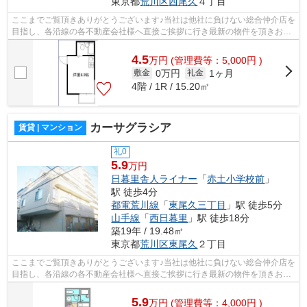
東京都
荒川区
西尾久
４丁目
ここまでご覧頂きありがとうございます♪当社は他社に負けない総合仲介店を
目指し、各沿線の各不動産会社様へ直接ご挨拶に行き最新の物件を頂きお客
様へ提供しております！最新の情報は...
4.5
万
円
(管理費等：5,000円 )
0万円
1ヶ月
敷金
礼金
4階 / 1R / 15.20㎡
カーサグラシア
賃貸 | マンション
礼0
5.9
万円
日暮里舎人ライナー
「
赤土小学校前
」
駅 徒歩4分
都電荒川線
「
東尾久三丁目
」駅 徒歩5分
山手線
「
西日暮里
」駅 徒歩18分
築19年 / 19.48㎡
東京都
荒川区
東尾久
２丁目
ここまでご覧頂きありがとうございます♪当社は他社に負けない総合仲介店を
目指し、各沿線の各不動産会社様へ直接ご挨拶に行き最新の物件を頂きお客
様へ提供しております！最新の情報は...
5.9
万
円
(管理費等：4,000円 )