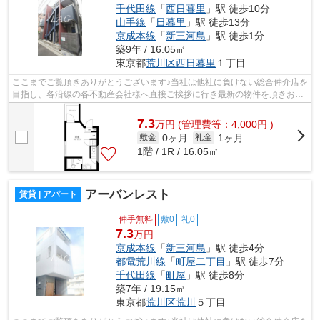
千代田線
「
西日暮里
」駅 徒歩10分
山手線
「
日暮里
」駅 徒歩13分
京成本線
「
新三河島
」駅 徒歩1分
築9年 / 16.05㎡
東京都
荒川区
西日暮里
１丁目
ここまでご覧頂きありがとうございます♪当社は他社に負けない総合仲介店を
目指し、各沿線の各不動産会社様へ直接ご挨拶に行き最新の物件を頂きお客
様へ提供しております！最新の情報は...
7.3
万
円
(管理費等：4,000円 )
0ヶ月
1ヶ月
敷金
礼金
1階 / 1R / 16.05㎡
アーバンレスト
賃貸 | アパート
仲手無料
敷0
礼0
7.3
万円
京成本線
「
新三河島
」駅 徒歩4分
都電荒川線
「
町屋二丁目
」駅 徒歩7分
千代田線
「
町屋
」駅 徒歩8分
築7年 / 19.15㎡
東京都
荒川区
荒川
５丁目