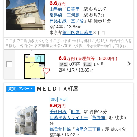
6.6
万円
山手線
「
日暮里
」駅 徒歩13分
常磐線
「
三河島
」駅 徒歩7分
日比谷線
「
三ノ輪
」駅 徒歩11分
築14年 / 13.85㎡
東京都
荒川区
東日暮里
３丁目
ここまでご覧頂きありがとうございます♪当社は他社に負けない総合仲介店を
目指し、各沿線の各不動産会社様へ直接ご挨拶に行き最新の物件を頂きお客
様へ提供しております！最新の情報は...
6.6
万
円
(管理費等：5,000円 )
0万円
1ヶ月
敷金
礼金
2階 / 1R / 13.85㎡
ＭＥＬＤＩＡ町屋
賃貸 | アパート
敷0
礼0
6.6
万円
千代田線
「
町屋
」駅 徒歩13分
日暮里舎人ライナー
「
熊野前
」駅 徒歩5
分
都電荒川線
「
東尾久三丁目
」駅 徒歩4分
築6年 / 16.02㎡