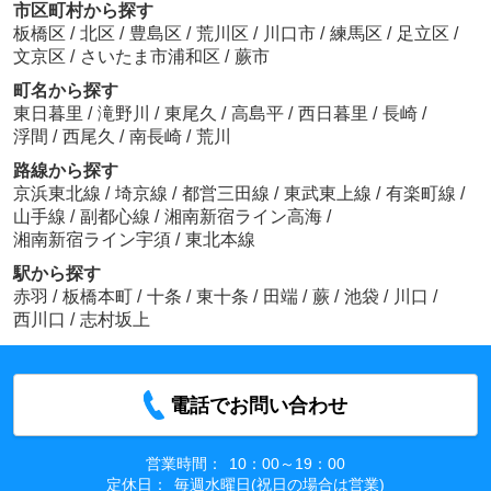
市区町村から探す
板橋区
/
北区
/
豊島区
/
荒川区
/
川口市
/
練馬区
/
足立区
/
文京区
/
さいたま市浦和区
/
蕨市
町名から探す
東日暮里
/
滝野川
/
東尾久
/
高島平
/
西日暮里
/
長崎
/
浮間
/
西尾久
/
南長崎
/
荒川
路線から探す
京浜東北線
/
埼京線
/
都営三田線
/
東武東上線
/
有楽町線
/
山手線
/
副都心線
/
湘南新宿ライン高海
/
湘南新宿ライン宇須
/
東北本線
駅から探す
赤羽
/
板橋本町
/
十条
/
東十条
/
田端
/
蕨
/
池袋
/
川口
/
西川口
/
志村坂上
電話でお問い合わせ
営業時間：
10：00～19：00
定休日：
毎週水曜日(祝日の場合は営業)