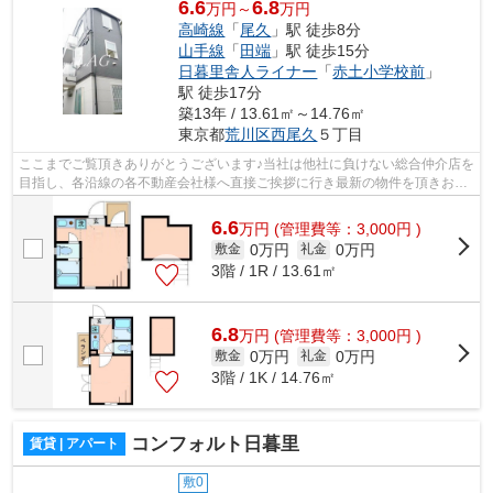
6.6
6.8
万円～
万円
高崎線
「
尾久
」駅 徒歩8分
山手線
「
田端
」駅 徒歩15分
日暮里舎人ライナー
「
赤土小学校前
」
駅 徒歩17分
築13年 / 13.61㎡～14.76㎡
東京都
荒川区
西尾久
５丁目
ここまでご覧頂きありがとうございます♪当社は他社に負けない総合仲介店を
目指し、各沿線の各不動産会社様へ直接ご挨拶に行き最新の物件を頂きお客
様へ提供しております！最新の情報は...
6.6
万
円
(管理費等：3,000円 )
0万円
0万円
敷金
礼金
3階 / 1R / 13.61㎡
6.8
万
円
(管理費等：3,000円 )
0万円
0万円
敷金
礼金
3階 / 1K / 14.76㎡
コンフォルト日暮里
賃貸 | アパート
敷0