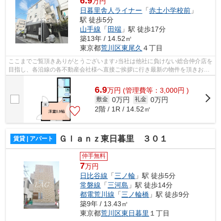
6.9
万円
日暮里舎人ライナー
「
赤土小学校前
」
駅 徒歩5分
山手線
「
田端
」駅 徒歩17分
築13年 / 14.52㎡
東京都
荒川区
東尾久
４丁目
ここまでご覧頂きありがとうございます♪当社は他社に負けない総合仲介店を
目指し、各沿線の各不動産会社様へ直接ご挨拶に行き最新の物件を頂きお客
様へ提供しております！最新の情報は...
6.9
万
円
(管理費等：3,000円 )
0万円
0万円
敷金
礼金
2階 / 1R / 14.52㎡
Ｇｌａｎｚ東日暮里 ３０１
賃貸 | アパート
仲手無料
7
万円
日比谷線
「
三ノ輪
」駅 徒歩5分
常磐線
「
三河島
」駅 徒歩14分
都電荒川線
「
三ノ輪橋
」駅 徒歩9分
築9年 / 13.43㎡
東京都
荒川区
東日暮里
１丁目