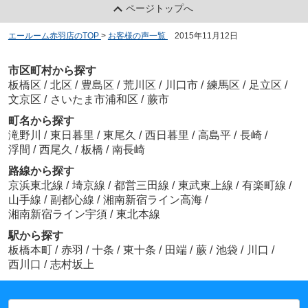
ページトップへ
エールーム赤羽店のTOP
>
お客様の声一覧
>
2015年11月12日
市区町村から探す
板橋区
/
北区
/
豊島区
/
荒川区
/
川口市
/
練馬区
/
足立区
/
文京区
/
さいたま市浦和区
/
蕨市
町名から探す
滝野川
/
東日暮里
/
東尾久
/
西日暮里
/
高島平
/
長崎
/
浮間
/
西尾久
/
板橋
/
南長崎
路線から探す
京浜東北線
/
埼京線
/
都営三田線
/
東武東上線
/
有楽町線
/
山手線
/
副都心線
/
湘南新宿ライン高海
/
湘南新宿ライン宇須
/
東北本線
駅から探す
板橋本町
/
赤羽
/
十条
/
東十条
/
田端
/
蕨
/
池袋
/
川口
/
西川口
/
志村坂上