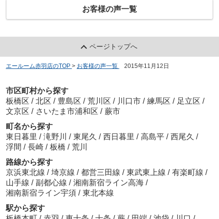
お客様の声一覧
ページトップへ
エールーム赤羽店のTOP
>
お客様の声一覧
>
2015年11月12日
市区町村から探す
板橋区
/
北区
/
豊島区
/
荒川区
/
川口市
/
練馬区
/
足立区
/
文京区
/
さいたま市浦和区
/
蕨市
町名から探す
東日暮里
/
滝野川
/
東尾久
/
西日暮里
/
高島平
/
西尾久
/
浮間
/
長崎
/
板橋
/
荒川
路線から探す
京浜東北線
/
埼京線
/
都営三田線
/
東武東上線
/
有楽町線
/
山手線
/
副都心線
/
湘南新宿ライン高海
/
湘南新宿ライン宇須
/
東北本線
駅から探す
板橋本町
/
赤羽
/
東十条
/
十条
/
蕨
/
田端
/
池袋
/
川口
/