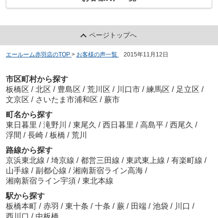
ページトップへ
エールーム赤羽店のTOP
>
お客様の声一覧
>
2015年11月12日
市区町村から探す
板橋区
/
北区
/
豊島区
/
荒川区
/
川口市
/
練馬区
/
足立区
/
文京区
/
さいたま市浦和区
/
蕨市
町名から探す
東日暮里
/
滝野川
/
東尾久
/
西日暮里
/
高島平
/
西尾久
/
浮間
/
長崎
/
板橋
/
荒川
路線から探す
京浜東北線
/
埼京線
/
都営三田線
/
東武東上線
/
有楽町線
/
山手線
/
副都心線
/
湘南新宿ライン高海
/
湘南新宿ライン宇須
/
東北本線
駅から探す
板橋本町
/
赤羽
/
東十条
/
十条
/
蕨
/
田端
/
池袋
/
川口
/
西川口
/
中板橋