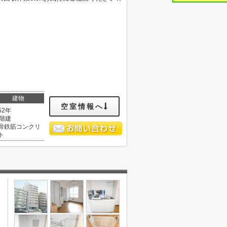
建物
空室情報へ
52年
0階建
骨鉄筋コンクリ
ト