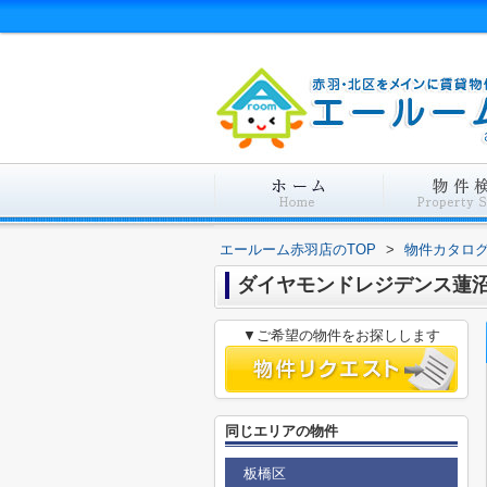
エールーム赤羽店のTOP
>
物件カタロ
ダイヤモンドレジデンス蓮
▼ご希望の物件をお探しします
同じエリアの物件
板橋区