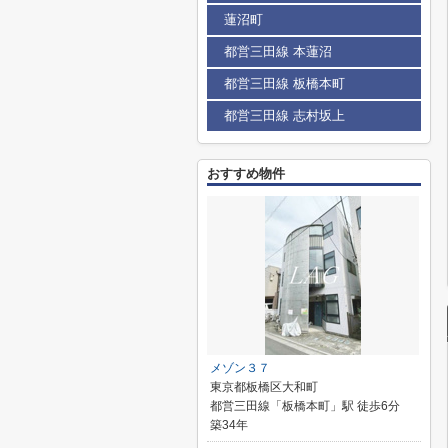
蓮沼町
都営三田線 本蓮沼
都営三田線 板橋本町
都営三田線 志村坂上
おすすめ物件
メゾン３７
東京都板橋区大和町
都営三田線「板橋本町」駅 徒歩6分
築34年