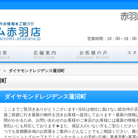
営業時間：10：00～19：
グ
>
ダイヤモンドレジデンス蓮沼町
沼町
ダイヤモンドレジデンス蓮沼町
ここまでご覧頂きありがとうございます♪当社は他社に負けない総合仲介
接ご挨拶に行き最新の物件を頂きお客様へ提供しております！最新の情報
間がかかるため、お問い合わせのお客様やご来店のお客様には最新の情報
割払いにも対応しております★また、保証人のいない方もご安心ください
つでも首都圏全域のお部屋をご案内☆どんなことでもご相談ください。難
エージェントグループまで！インターネットの手続♪引越し業者手配♪家電の回