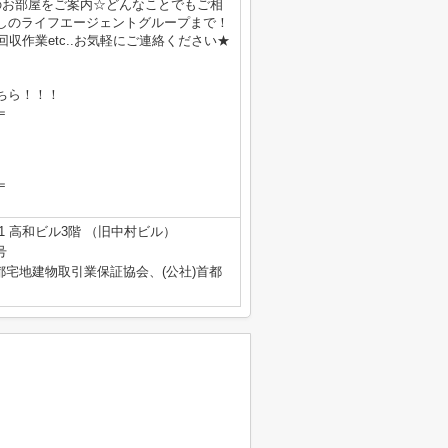
のお部屋をご案内☆どんなことでもご相
しのライフエージェントグループまで！
収作業etc..お気軽にご連絡ください★
ちら！！！
＝
＝
1 高和ビル3階 （旧中村ビル）
号
都宅地建物取引業保証協会、(公社)首都