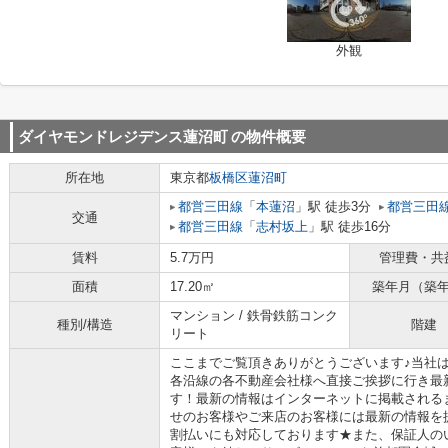
外観
ダイヤモンドレジデンス蓮沼町
の物件概要
所在地
東京都
板橋区
蓮沼町
都営三田線
「
本蓮沼
」駅 徒歩3分
都営三田
交通
都営三田線
「
志村坂上
」駅 徒歩16分
賃料
5.7万円
管理費・共
面積
17.20㎡
築年月（築
マンション / 鉄骨鉄筋コンク
種別/構造
階建
リート
ここまでご覧頂きありがとうございます♪当社
各沿線の各不動産会社様へ直接ご挨拶に行き最
す！最新の情報はインターネットに掲載される
せのお客様やご来店のお客様には最新の情報を
割払いにも対応しております★また、保証人の