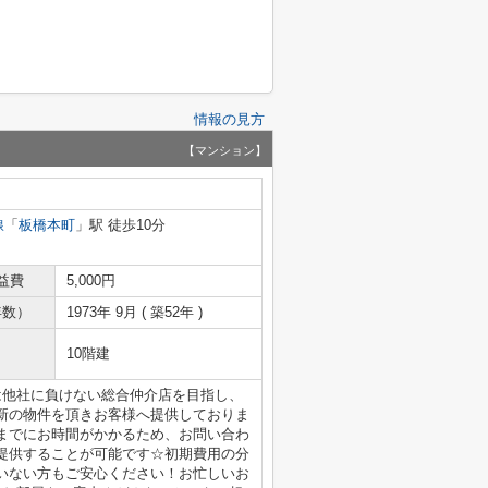
情報の見方
【マンション】
線
「
板橋本町
」駅 徒歩10分
益費
5,000円
年数）
1973年 9月 ( 築52年 )
10階建
は他社に負けない総合仲介店を目指し、
新の物件を頂きお客様へ提供しておりま
までにお時間がかかるため、お問い合わ
提供することが可能です☆初期費用の分
いない方もご安心ください！お忙しいお