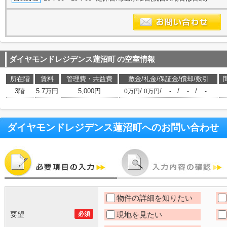
ダイヤモンドレジデンス蓮沼町
の空室情報
所在階
賃料
管理費・共益費
敷金/礼金/保証金/償却/敷引
3階
5.7万円
5,000円
/
/
/
/
0万円
0万円
-
-
-
ダイヤモンドレジデンス蓮沼町
へのお問い合わせ
物件の詳細を知りたい
要望
必須
現地を見たい