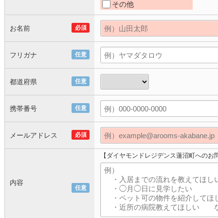
その他
お名前
必須
フリガナ
任意
都道府県
任意
携帯番号
任意
メールアドレス
必須
【ダイヤモンドレジデンス蓮沼町へのお
内容
任意