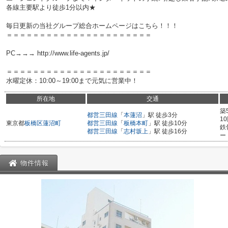
各線主要駅より徒歩1分以内★
毎日更新の当社グループ総合ホームページはこちら！！！
＝＝＝＝＝＝＝＝＝＝＝＝＝＝＝＝＝＝＝＝＝＝
PC→→→ http://www.life-agents.jp/
＝＝＝＝＝＝＝＝＝＝＝＝＝＝＝＝＝＝＝＝＝＝
水曜定休：10:00～19:00まで元気に営業中！
所在地
交通
築
都営三田線
「
本蓮沼
」駅 徒歩3分
1
東京都
板橋区
蓮沼町
都営三田線
「
板橋本町
」駅 徒歩10分
鉄
都営三田線
「
志村坂上
」駅 徒歩16分
ー
物件情報