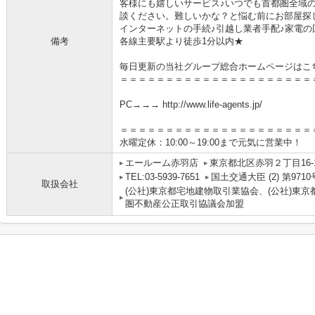
客様にも嬉しいサービス♪いつでも首都圏全域
談ください。難しいかな？と悩む前にお部屋探
インターネットの手続♪引越し業者手配♪家電の回
備考
各線主要駅より徒歩1分以内★
毎日更新の当社グループ総合ホームページはこ
＝＝＝＝＝＝＝＝＝＝＝＝＝＝＝＝＝＝＝＝＝
PC→→→ http://www.life-agents.jp/
＝＝＝＝＝＝＝＝＝＝＝＝＝＝＝＝＝＝＝＝＝
水曜定休：10:00～19:00まで元気に営業中！
エールーム赤羽店
東京都北区赤羽２丁目16-
TEL:03-5939-7651
国土交通大臣 (2) 第9710
取扱会社
(公社)東京都宅地建物取引業協会、(公社)東京
圏不動産公正取引協議会加盟