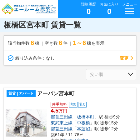
閲覧履歴
お気に入り
メニュー
0
0
板橋区宮本町 賃貸一覧
6
6
1～6
該当物件数
棟
空き数
件
棟を表示
変更
絞り込み条件：
なし
アーバン宮本町
賃貸 | アパート
仲手無料
敷0
礼0
4.5
万円
都営三田線
「
板橋本町
」駅 徒歩9分
東武東上線
「
中板橋
」駅 徒歩15分
都営三田線
「
本蓮沼
」駅 徒歩12分
築61年 / 11.76㎡