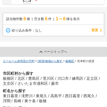
6
6
1～6
該当物件数
棟
空き数
件
棟を表示
変更
絞り込み条件：
なし
ページトップへ
エールーム赤羽店のTOP
>
(賃貸)地域から探す
>
板橋区
>
宮本町の賃貸
市区町村から探す
板橋区
/
北区
/
豊島区
/
荒川区
/
川口市
/
練馬区
/
足立区
/
文京区
/
さいたま市浦和区
/
蕨市
町名から探す
東日暮里
/
滝野川
/
東尾久
/
高島平
/
西日暮里
/
西尾久
/
浮間
/
長崎
/
東十条
/
板橋