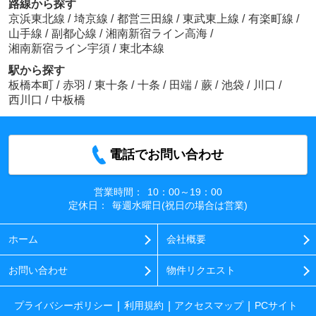
路線から探す
京浜東北線
/
埼京線
/
都営三田線
/
東武東上線
/
有楽町線
/
山手線
/
副都心線
/
湘南新宿ライン高海
/
湘南新宿ライン宇須
/
東北本線
駅から探す
板橋本町
/
赤羽
/
東十条
/
十条
/
田端
/
蕨
/
池袋
/
川口
/
西川口
/
中板橋
電話でお問い合わせ
営業時間：
10：00～19：00
定休日：
毎週水曜日(祝日の場合は営業)
ホーム
会社概要
お問い合わせ
物件リクエスト
プライバシーポリシー
利用規約
アクセスマップ
PCサイト