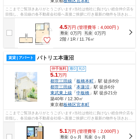
東京都
板橋区
宮本町
ここまでご覧頂きありがとうございます♪当社は他社に負けない総合仲介店を
目指し、各沿線の各不動産会社様へ直接ご挨拶に行き最新の物件を頂きお客
様へ提供しております！最新の情報は...
4.5
万
円
(管理費等：4,000円 )
0万円
0万円
敷金
礼金
2階 / 1R / 11.76㎡
パトリエ本蓮沼
賃貸 | アパート
仲手無料
敷0
礼0
5.1
万円
都営三田線
「
板橋本町
」駅 徒歩8分
都営三田線
「
本蓮沼
」駅 徒歩6分
東武東上線
「
中板橋
」駅 徒歩21分
築40年 / 12.30㎡
東京都
板橋区
宮本町
ここまでご覧頂きありがとうございます♪当社は他社に負けない総合仲介店を
目指し、各沿線の各不動産会社様へ直接ご挨拶に行き最新の物件を頂きお客
様へ提供しております！最新の情報は...
5.1
万
円
(管理費等：2,000円 )
0ヶ月
0ヶ月
敷金
礼金