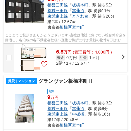
都営三田線
「
板橋本町
」駅 徒歩5分
都営三田線
「
本蓮沼
」駅 徒歩11分
東武東上線
「
ときわ台
」駅 徒歩20分
築2年 / 12.67㎡
東京都
板橋区
宮本町
ここまでご覧頂きありがとうございます♪当社は他社に負けない総合仲介店を
目指し、各沿線の各不動産会社様へ直接ご挨拶に行き最新の物件を頂きお客
様へ提供しております！最新の情報は...
6.8
万
円
(管理費等：4,000円 )
0万円
1ヶ月
敷金
礼金
2階 / 1R / 12.67㎡
グランヴァン板橋本町Ⅱ
賃貸 | マンション
敷0
9
万円
都営三田線
「
板橋本町
」駅 徒歩3分
都営三田線
「
本蓮沼
」駅 徒歩9分
東武東上線
「
中板橋
」駅 徒歩18分
築17年 / 20.48㎡
東京都
板橋区
宮本町