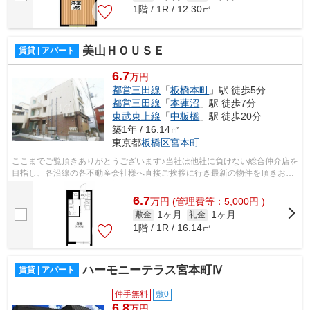
1階 / 1R / 12.30㎡
美山ＨＯＵＳＥ
賃貸 | アパート
6.7
万円
都営三田線
「
板橋本町
」駅 徒歩5分
都営三田線
「
本蓮沼
」駅 徒歩7分
東武東上線
「
中板橋
」駅 徒歩20分
築1年 / 16.14㎡
東京都
板橋区
宮本町
ここまでご覧頂きありがとうございます♪当社は他社に負けない総合仲介店を
目指し、各沿線の各不動産会社様へ直接ご挨拶に行き最新の物件を頂きお客
様へ提供しております！最新の情報は...
6.7
万
円
(管理費等：5,000円 )
1ヶ月
1ヶ月
敷金
礼金
1階 / 1R / 16.14㎡
ハーモニーテラス宮本町Ⅳ
賃貸 | アパート
仲手無料
敷0
6.8
万円