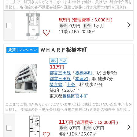
ここまでご覧頂きありがとうございます♪当社は他社に負けない総合仲介店を
目指し、各沿線の各不動産会社様へ直接ご挨拶に行き最新の物件を頂きお客
様へ提供しております！最新の情報は...
9
万
円
(管理費等：6,000円 )
0万円
1ヶ月
敷金
礼金
11階 / 1K / 20.48㎡
ＷＨＡＲＦ板橋本町
賃貸 | マンション
敷0
礼0
11
万円
都営三田線
「
板橋本町
」駅 徒歩6分
都営三田線
「
本蓮沼
」駅 徒歩7分
埼京線
「
十条
」駅 徒歩27分
築3年 / 25.67㎡
東京都
板橋区
宮本町
ここまでご覧頂きありがとうございます♪当社は他社に負けない総合仲介店を
目指し、各沿線の各不動産会社様へ直接ご挨拶に行き最新の物件を頂きお客
様へ提供しております！最新の情報は...
11
万
円
(管理費等：12,000円 )
0万円
0万円
敷金
礼金
4階 / 1DK / 25.67㎡