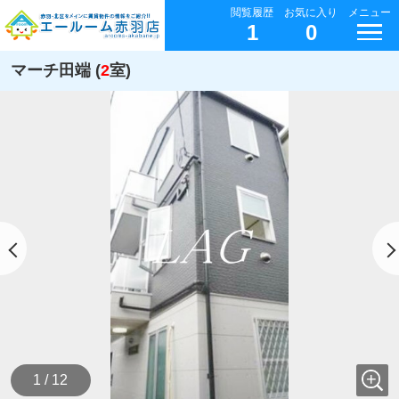
閲覧履歴
お気に入り
メニュー
1
0
マーチ田端 (
2
室)
1 / 12