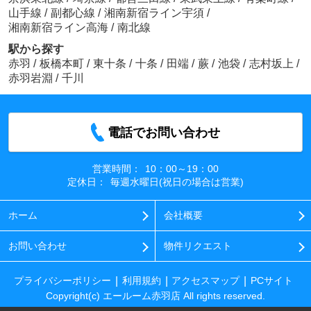
山手線
/
副都心線
/
湘南新宿ライン宇須
/
湘南新宿ライン高海
/
南北線
駅から探す
赤羽
/
板橋本町
/
東十条
/
十条
/
田端
/
蕨
/
池袋
/
志村坂上
/
赤羽岩淵
/
千川
電話でお問い合わせ
営業時間：
10：00～19：00
定休日：
毎週水曜日(祝日の場合は営業)
ホーム
会社概要
お問い合わせ
物件リクエスト
プライバシーポリシー
利用規約
アクセスマップ
PCサイト
Copyright(c) エールーム赤羽店 All rights reserved.