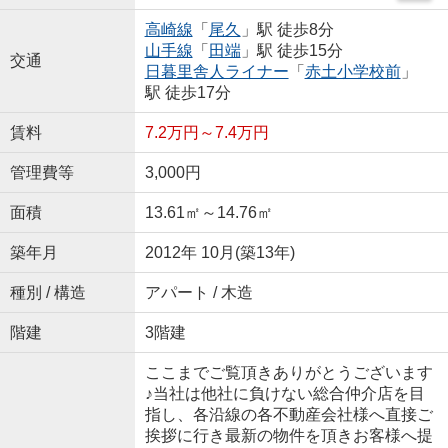
高崎線
「
尾久
」駅 徒歩8分
山手線
「
田端
」駅 徒歩15分
交通
日暮里舎人ライナー
「
赤土小学校前
」
駅 徒歩17分
賃料
7.2万円～7.4万円
管理費等
3,000円
面積
13.61㎡～14.76㎡
築年月
2012年 10月(築13年)
種別 / 構造
アパート / 木造
階建
3階建
ここまでご覧頂きありがとうございます
♪当社は他社に負けない総合仲介店を目
指し、各沿線の各不動産会社様へ直接ご
挨拶に行き最新の物件を頂きお客様へ提