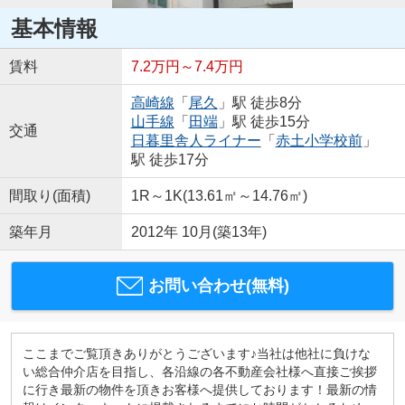
基本情報
賃料
7.2万円～7.4万円
高崎線
「
尾久
」駅 徒歩8分
山手線
「
田端
」駅 徒歩15分
交通
日暮里舎人ライナー
「
赤土小学校前
」
駅 徒歩17分
間取り(面積)
1R～1K(13.61㎡～14.76㎡)
築年月
2012年 10月(築13年)
お問い合わせ(無料)
ここまでご覧頂きありがとうございます♪当社は他社に負けな
い総合仲介店を目指し、各沿線の各不動産会社様へ直接ご挨拶
に行き最新の物件を頂きお客様へ提供しております！最新の情