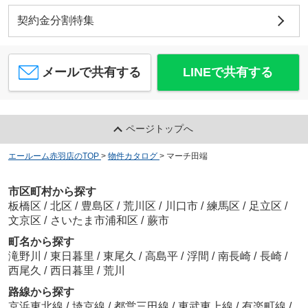
契約金分割特集
メールで共有する
LINEで共有する
ページトップへ
エールーム赤羽店のTOP
>
物件カタログ
>
マーチ田端
市区町村から探す
板橋区
/
北区
/
豊島区
/
荒川区
/
川口市
/
練馬区
/
足立区
/
文京区
/
さいたま市浦和区
/
蕨市
町名から探す
滝野川
/
東日暮里
/
東尾久
/
高島平
/
浮間
/
南長崎
/
長崎
/
西尾久
/
西日暮里
/
荒川
路線から探す
京浜東北線
/
埼京線
/
都営三田線
/
東武東上線
/
有楽町線
/