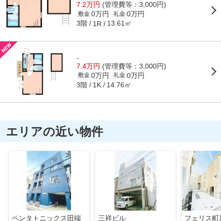
7.2万円
(管理費等：3,000円)
0万円
0万円
敷金
礼金
3階
13.61㎡
1R
-
7.4万円
(管理費等：3,000円)
0万円
0万円
敷金
礼金
3階
14.76㎡
1K
エリアの近い物件
ペンタトニックス田端
三祥ビル
フェリス町