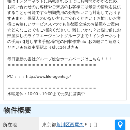
報はインターネットに掲載されるまでにお時間がかかるため、
お問い合わせのお客様やご来店のお客様には最新の情報を提供
することが可能です☆初期費用の分割払いにも対応しておりま
す★また、保証人のいない方もご安心ください！お忙しいお客
様にも嬉しいサービス♪いつでも首都圏全域のお部屋をご案内
☆どんなことでもご相談ください。難しいかな？と悩む前にお
部屋探しのライフエージェントグループまで！インターネット
の手続♪引越し業者手配♪家電の回収作業etc..お気軽にご連絡く
ださい★各線主要駅より徒歩1分以内★
毎日更新の当社グループ総合ホームページはこちら！！！
＝＝＝＝＝＝＝＝＝＝＝＝＝＝＝＝＝＝＝＝＝＝
PC→→→ http://www.life-agents.jp/
＝＝＝＝＝＝＝＝＝＝＝＝＝＝＝＝＝＝＝＝＝＝
水曜定休：10:00～19:00まで元気に営業中！
物件概要
所在地
東京都
荒川区
西尾久
５丁目