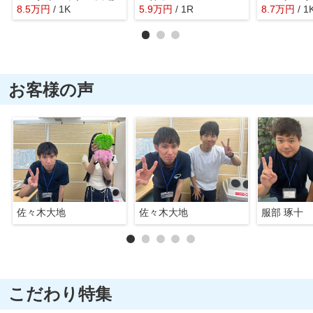
8.5
万
円
/ 1K
5.9
万
円
/ 1R
8.7
万
円
/ 1
お客様の声
佐々木大地
佐々木大地
服部 琢十
こだわり特集