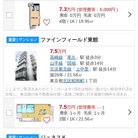
様へ提供しております！最新の情報は...
7.3
万
円
(管理費等：5,000円 )
0万円
0万円
敷金
礼金
4階 / 1K / 19.95㎡
ファインフィールド東館
賃貸 | マンション
7.5
万円
高崎線
「
尾久
」駅 徒歩3分
山手線
「
田端
」駅 徒歩14分
京浜東北線
「
上中里
」駅 徒歩14分
築26年 / 21.56㎡
東京都
北区
昭和町
１丁目
ここまでご覧頂きありがとうございます♪当社は他社に負けない総合仲介店を
目指し、各沿線の各不動産会社様へ直接ご挨拶に行き最新の物件を頂きお客
様へ提供しております！最新の情報は...
7.5
万
円
(管理費等：- )
1ヶ月
1ヶ月
敷金
礼金
2階 / 1K / 21.56㎡
ジュネスＫ
賃貸 | マンション