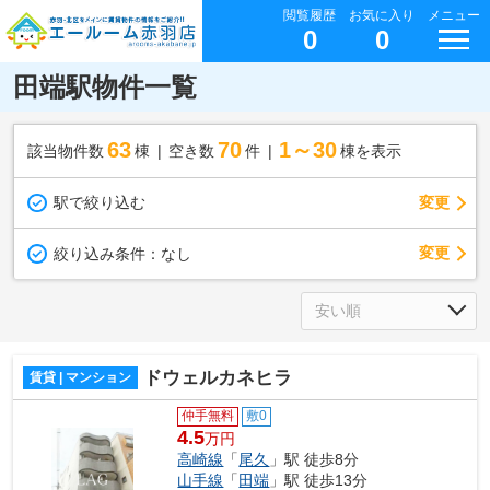
閲覧履歴
お気に入り
メニュー
0
0
田端駅物件一覧
63
70
1～30
該当物件数
棟
空き数
件
棟を表示
駅で絞り込む
変更
変更
絞り込み条件：
なし
ドウェルカネヒラ
賃貸 | マンション
仲手無料
敷0
4.5
万円
高崎線
「
尾久
」駅 徒歩8分
山手線
「
田端
」駅 徒歩13分