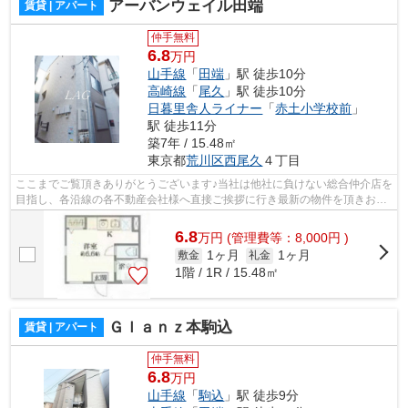
アーバンウェイル田端
賃貸 | アパート
仲手無料
6.8
万円
山手線
「
田端
」駅 徒歩10分
高崎線
「
尾久
」駅 徒歩10分
日暮里舎人ライナー
「
赤土小学校前
」
駅 徒歩11分
築7年 / 15.48㎡
東京都
荒川区
西尾久
４丁目
ここまでご覧頂きありがとうございます♪当社は他社に負けない総合仲介店を
目指し、各沿線の各不動産会社様へ直接ご挨拶に行き最新の物件を頂きお客
様へ提供しております！最新の情報は...
6.8
万
円
(管理費等：8,000円 )
1ヶ月
1ヶ月
敷金
礼金
1階 / 1R / 15.48㎡
Ｇｌａｎｚ本駒込
賃貸 | アパート
仲手無料
6.8
万円
山手線
「
駒込
」駅 徒歩9分