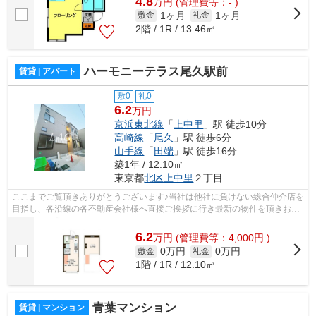
4.8
万
円
(管理費等：- )
1ヶ月
1ヶ月
敷金
礼金
2階 / 1R / 13.46㎡
ハーモニーテラス尾久駅前
賃貸 | アパート
敷0
礼0
6.2
万円
京浜東北線
「
上中里
」駅 徒歩10分
高崎線
「
尾久
」駅 徒歩6分
山手線
「
田端
」駅 徒歩16分
築1年 / 12.10㎡
東京都
北区
上中里
２丁目
ここまでご覧頂きありがとうございます♪当社は他社に負けない総合仲介店を
目指し、各沿線の各不動産会社様へ直接ご挨拶に行き最新の物件を頂きお客
様へ提供しております！最新の情報は...
6.2
万
円
(管理費等：4,000円 )
0万円
0万円
敷金
礼金
1階 / 1R / 12.10㎡
青葉マンション
賃貸 | マンション