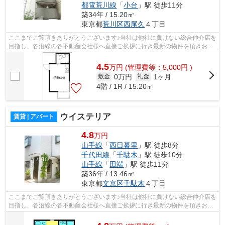
都電荒川線
「
小台
」駅 徒歩11分
築34年 / 15.20㎡
東京都
荒川区
西尾久
４丁目
ここまでご覧頂きありがとうございます♪当社は他社に負けない総合仲介店を
目指し、各沿線の各不動産会社様へ直接ご挨拶に行き最新の物件を頂きお客
様へ提供しております！最新の情報は...
4.5
万
円
(管理費等：5,000円 )
0万円
1ヶ月
敷金
礼金
4階 / 1R / 15.20㎡
ウイステリア
賃貸 | アパート
4.8
万円
山手線
「
西日暮里
」駅 徒歩8分
千代田線
「
千駄木
」駅 徒歩10分
山手線
「
田端
」駅 徒歩11分
築36年 / 13.46㎡
東京都
文京区
千駄木
４丁目
ここまでご覧頂きありがとうございます♪当社は他社に負けない総合仲介店を
目指し、各沿線の各不動産会社様へ直接ご挨拶に行き最新の物件を頂きお客
様へ提供しております！最新の情報は...