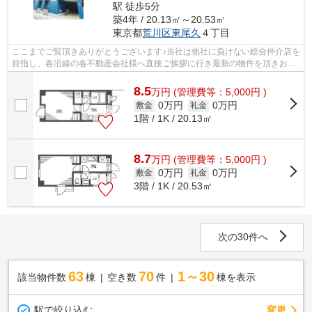
駅 徒歩5分
築4年 / 20.13㎡～20.53㎡
東京都
荒川区
東尾久
４丁目
ここまでご覧頂きありがとうございます♪当社は他社に負けない総合仲介店を
目指し、各沿線の各不動産会社様へ直接ご挨拶に行き最新の物件を頂きお客
様へ提供しております！最新の情報は...
8.5
万
円
(管理費等：5,000円 )
0万円
0万円
敷金
礼金
1階 / 1K / 20.13㎡
8.7
万
円
(管理費等：5,000円 )
0万円
0万円
敷金
礼金
3階 / 1K / 20.53㎡
次の30件へ
63
70
1～30
該当物件数
棟
空き数
件
棟を表示
駅で絞り込む
変更