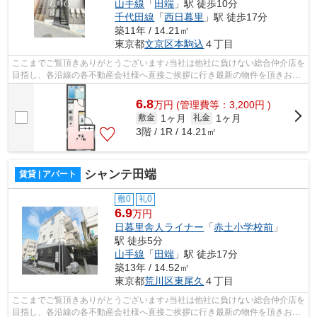
山手線
「
田端
」駅 徒歩10分
千代田線
「
西日暮里
」駅 徒歩17分
築11年 / 14.21㎡
東京都
文京区
本駒込
４丁目
ここまでご覧頂きありがとうございます♪当社は他社に負けない総合仲介店を
目指し、各沿線の各不動産会社様へ直接ご挨拶に行き最新の物件を頂きお客
様へ提供しております！最新の情報は...
6.8
万
円
(管理費等：3,200円 )
1ヶ月
1ヶ月
敷金
礼金
3階 / 1R / 14.21㎡
シャンテ田端
賃貸 | アパート
敷0
礼0
6.9
万円
日暮里舎人ライナー
「
赤土小学校前
」
駅 徒歩5分
山手線
「
田端
」駅 徒歩17分
築13年 / 14.52㎡
東京都
荒川区
東尾久
４丁目
ここまでご覧頂きありがとうございます♪当社は他社に負けない総合仲介店を
目指し、各沿線の各不動産会社様へ直接ご挨拶に行き最新の物件を頂きお客