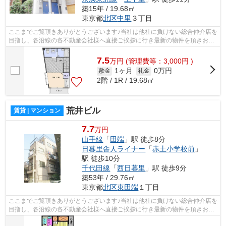
築15年 / 19.68㎡
東京都
北区
中里
３丁目
ここまでご覧頂きありがとうございます♪当社は他社に負けない総合仲介店を
目指し、各沿線の各不動産会社様へ直接ご挨拶に行き最新の物件を頂きお客
様へ提供しております！最新の情報は...
7.5
万
円
(管理費等：3,000円 )
1ヶ月
0万円
敷金
礼金
2階 / 1R / 19.68㎡
荒井ビル
賃貸 | マンション
7.7
万円
山手線
「
田端
」駅 徒歩8分
日暮里舎人ライナー
「
赤土小学校前
」
駅 徒歩10分
千代田線
「
西日暮里
」駅 徒歩9分
築53年 / 29.76㎡
東京都
北区
東田端
１丁目
ここまでご覧頂きありがとうございます♪当社は他社に負けない総合仲介店を
目指し、各沿線の各不動産会社様へ直接ご挨拶に行き最新の物件を頂きお客
様へ提供しております！最新の情報は...