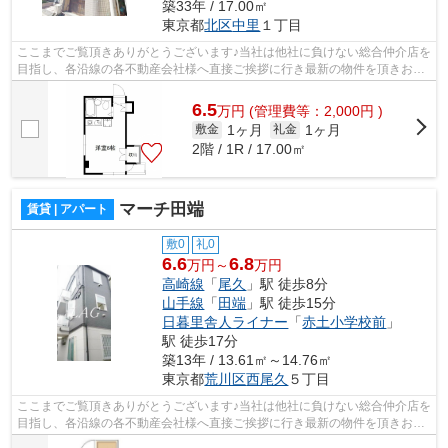
築33年 / 17.00㎡
東京都
北区
中里
１丁目
ここまでご覧頂きありがとうございます♪当社は他社に負けない総合仲介店を
目指し、各沿線の各不動産会社様へ直接ご挨拶に行き最新の物件を頂きお客
様へ提供しております！最新の情報は...
6.5
万
円
(管理費等：2,000円 )
1ヶ月
1ヶ月
敷金
礼金
2階 / 1R / 17.00㎡
マーチ田端
賃貸 | アパート
敷0
礼0
6.6
6.8
万円～
万円
高崎線
「
尾久
」駅 徒歩8分
山手線
「
田端
」駅 徒歩15分
日暮里舎人ライナー
「
赤土小学校前
」
駅 徒歩17分
築13年 / 13.61㎡～14.76㎡
東京都
荒川区
西尾久
５丁目
ここまでご覧頂きありがとうございます♪当社は他社に負けない総合仲介店を
目指し、各沿線の各不動産会社様へ直接ご挨拶に行き最新の物件を頂きお客
様へ提供しております！最新の情報は...