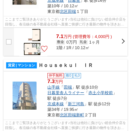
京成本線
「
日暮里
」駅 徒歩16分
築10年 / 10.12㎡
東京都
北区
田端
１丁目
ここまでご覧頂きありがとうございます♪当社は他社に負けない総合仲介店を
目指し、各沿線の各不動産会社様へ直接ご挨拶に行き最新の物件を頂きお客
様へ提供しております！最新の情報は...
7.1
万
円
(管理費等：4,000円 )
0万円
1ヶ月
敷金
礼金
1階 / 1R / 10.12㎡
Ｈｏｕｓｅｋｕｌ ＩＲ
賃貸 | マンション
仲手無料
敷0
礼0
7.3
万円
山手線
「
田端
」駅 徒歩10分
日暮里舎人ライナー
「
赤土小学校前
」
駅 徒歩7分
京成本線
「
新三河島
」駅 徒歩12分
築34年 / 19.95㎡
東京都
北区
田端新町
２丁目
ここまでご覧頂きありがとうございます♪当社は他社に負けない総合仲介店を
目指し、各沿線の各不動産会社様へ直接ご挨拶に行き最新の物件を頂きお客