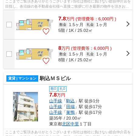
ここまでご覧頂きありがとうございます♪当社は他社に負けない総合仲介店を
目指し、各沿線の各不動産会社様へ直接ご挨拶に行き最新の物件を頂きお客
様へ提供しております！最新の情報は...
7.8
万
円
(管理費等：6,000円 )
1.5ヶ月
1ヶ月
敷金
礼金
5階 / 1K / 25.02㎡
8
万
円
(管理費等：6,000円 )
1.5ヶ月
1ヶ月
敷金
礼金
8階 / 1K / 25.02㎡
駒込ＭＳビル
賃貸 | マンション
敷0
礼0
7.8
万円
山手線
「
駒込
」駅 徒歩1分
山手線
「
田端
」駅 徒歩17分
山手線
「
巣鴨
」駅 徒歩17分
築35年 / 20.00㎡
東京都
北区
中里
１丁目
ここまでご覧頂きありがとうございます♪当社は他社に負けない総合仲介店を