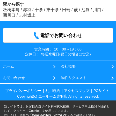
駅から探す
板橋本町
/
赤羽
/
十条
/
東十条
/
田端
/
蕨
/
池袋
/
川口
/
西川口
/
志村坂上
電話でお問い合わせ
営業時間：
10：00～19：00
定休日：
毎週水曜日(祝日の場合は営業)
ホーム
会社概要
お問い合わせ
物件リクエスト
プライバシーポリシー
利用規約
アクセスマップ
PCサイト
Copyright(c) エールーム赤羽店 All rights reserved.
当サイトでは、お客様の当サイト利用状況把握、サービス向上検討を目的と
して、クッキー（Cookie）を使用しています。
詳しくは、当社の
「Cookieの取扱いについて」
をご確認ください。