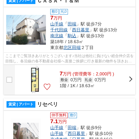
ＣＡＳＡ・Ｔ＆Ｍ
賃貸 | アパート
敷0
礼0
7
万円
山手線
「
田端
」駅 徒歩7分
千代田線
「
西日暮里
」駅 徒歩13分
南北線
「
駒込
」駅 徒歩13分
築18年 / 18.63㎡
東京都
北区
田端
２丁目
ここまでご覧頂きありがとうございます♪当社は他社に負けない総合仲介店を
目指し、各沿線の各不動産会社様へ直接ご挨拶に行き最新の物件を頂きお客
様へ提供しております！最新の情報は...
7
万
円
(管理費等：2,000円 )
0万円
0万円
敷金
礼金
1階 / 1K / 18.63㎡
リセベリ
賃貸 | アパート
仲手無料
敷0
7.1
万円
山手線
「
田端
」駅 徒歩9分
山手線
「
西日暮里
」駅 徒歩10分