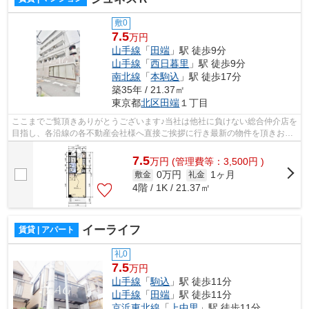
敷0
7.5
万円
山手線
「
田端
」駅 徒歩9分
山手線
「
西日暮里
」駅 徒歩9分
南北線
「
本駒込
」駅 徒歩17分
築35年 / 21.37㎡
東京都
北区
田端
１丁目
ここまでご覧頂きありがとうございます♪当社は他社に負けない総合仲介店を
目指し、各沿線の各不動産会社様へ直接ご挨拶に行き最新の物件を頂きお客
様へ提供しております！最新の情報は...
7.5
万
円
(管理費等：3,500円 )
0万円
1ヶ月
敷金
礼金
4階 / 1K / 21.37㎡
イーライフ
賃貸 | アパート
礼0
7.5
万円
山手線
「
駒込
」駅 徒歩11分
山手線
「
田端
」駅 徒歩11分
京浜東北線
「
上中里
」駅 徒歩11分