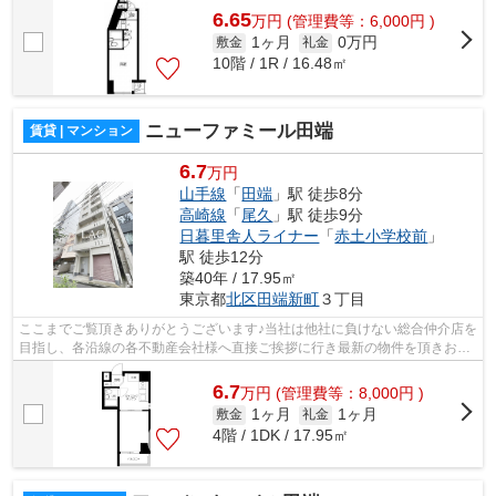
6.65
万
円
(管理費等：6,000円 )
1ヶ月
0万円
敷金
礼金
10階 / 1R / 16.48㎡
ニューファミール田端
賃貸 | マンション
6.7
万円
山手線
「
田端
」駅 徒歩8分
高崎線
「
尾久
」駅 徒歩9分
日暮里舎人ライナー
「
赤土小学校前
」
駅 徒歩12分
築40年 / 17.95㎡
東京都
北区
田端新町
３丁目
ここまでご覧頂きありがとうございます♪当社は他社に負けない総合仲介店を
目指し、各沿線の各不動産会社様へ直接ご挨拶に行き最新の物件を頂きお客
様へ提供しております！最新の情報は...
6.7
万
円
(管理費等：8,000円 )
1ヶ月
1ヶ月
敷金
礼金
4階 / 1DK / 17.95㎡