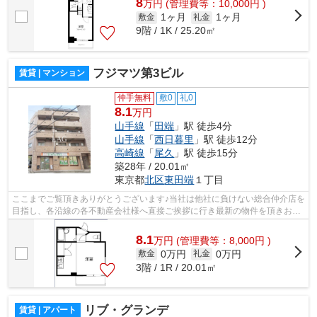
8
万
円
(管理費等：10,000円 )
1ヶ月
1ヶ月
敷金
礼金
9階 / 1K / 25.20㎡
フジマツ第3ビル
賃貸 | マンション
仲手無料
敷0
礼0
8.1
万円
山手線
「
田端
」駅 徒歩4分
山手線
「
西日暮里
」駅 徒歩12分
高崎線
「
尾久
」駅 徒歩15分
築28年 / 20.01㎡
東京都
北区
東田端
１丁目
ここまでご覧頂きありがとうございます♪当社は他社に負けない総合仲介店を
目指し、各沿線の各不動産会社様へ直接ご挨拶に行き最新の物件を頂きお客
様へ提供しております！最新の情報は...
8.1
万
円
(管理費等：8,000円 )
0万円
0万円
敷金
礼金
3階 / 1R / 20.01㎡
リブ・グランデ
賃貸 | アパート