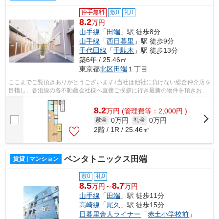
仲手無料
敷0
礼0
8.2
万円
山手線
「
田端
」駅 徒歩8分
山手線
「
西日暮里
」駅 徒歩9分
千代田線
「
千駄木
」駅 徒歩13分
築6年 / 25.46㎡
東京都
北区
田端
１丁目
ここまでご覧頂きありがとうございます♪当社は他社に負けない総合仲介店を
目指し、各沿線の各不動産会社様へ直接ご挨拶に行き最新の物件を頂きお客
様へ提供しております！最新の情報は...
8.2
万
円
(管理費等：2,000円 )
0万円
0万円
敷金
礼金
2階 / 1R / 25.46㎡
ペンタトニックス田端
賃貸 | マンション
敷0
礼0
8.5
8.7
万円～
万円
山手線
「
田端
」駅 徒歩11分
高崎線
「
尾久
」駅 徒歩15分
日暮里舎人ライナー
「
赤土小学校前
」