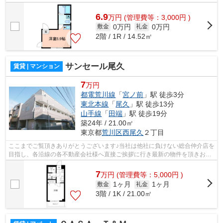
様へ提供しております！最新の情報は...
6.9
万
円
(管理費等：3,000円 )
0万円
0万円
敷金
礼金
2階 / 1R / 14.52㎡
サンセール尾久
賃貸 | マンション
7
万円
都電荒川線
「
宮ノ前
」駅 徒歩3分
東北本線
「
尾久
」駅 徒歩13分
山手線
「
田端
」駅 徒歩19分
築24年 / 21.00㎡
東京都
荒川区
西尾久
２丁目
ここまでご覧頂きありがとうございます♪当社は他社に負けない総合仲介店を
目指し、各沿線の各不動産会社様へ直接ご挨拶に行き最新の物件を頂きお客
様へ提供しております！最新の情報は...
7
万
円
(管理費等：5,000円 )
1ヶ月
1ヶ月
敷金
礼金
3階 / 1K / 21.00㎡