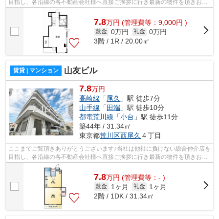
目指し、各沿線の各不動産会社様へ直接ご挨拶に行き最新の物件を頂きお客
様へ提供しております！最新の情報は...
7.8
万
円
(管理費等：9,000円 )
0万円
0万円
敷金
礼金
3階 / 1R / 20.00㎡
山友ビル
賃貸 | マンション
7.8
万円
高崎線
「
尾久
」駅 徒歩7分
山手線
「
田端
」駅 徒歩10分
都電荒川線
「
小台
」駅 徒歩11分
築44年 / 31.34㎡
東京都
荒川区
西尾久
４丁目
ここまでご覧頂きありがとうございます♪当社は他社に負けない総合仲介店を
目指し、各沿線の各不動産会社様へ直接ご挨拶に行き最新の物件を頂きお客
様へ提供しております！最新の情報は...
7.8
万
円
(管理費等：- )
1ヶ月
1ヶ月
敷金
礼金
2階 / 1DK / 31.34㎡