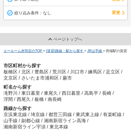
変更
絞り込み条件：
なし
ページトップへ
エールーム赤羽店のTOP
>
(賃貸)路線・駅から探す
>
JR山手線
>
田端駅の賃貸
市区町村から探す
板橋区
/
北区
/
豊島区
/
荒川区
/
川口市
/
練馬区
/
足立区
/
文京区
/
さいたま市浦和区
/
蕨市
町名から探す
滝野川
/
東日暮里
/
東尾久
/
西日暮里
/
高島平
/
長崎
/
浮間
/
西尾久
/
板橋
/
南長崎
路線から探す
京浜東北線
/
埼京線
/
都営三田線
/
東武東上線
/
有楽町線
/
山手線
/
副都心線
/
湘南新宿ライン高海
/
湘南新宿ライン宇須
/
東北本線