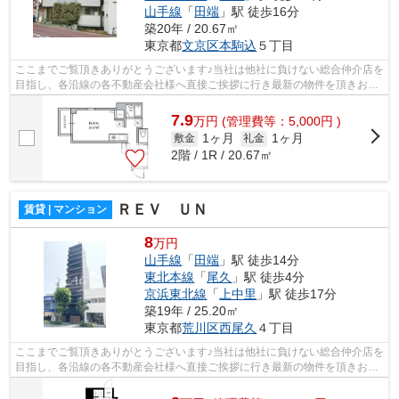
山手線
「
田端
」駅 徒歩16分
築20年 / 20.67㎡
東京都
文京区
本駒込
５丁目
ここまでご覧頂きありがとうございます♪当社は他社に負けない総合仲介店を
目指し、各沿線の各不動産会社様へ直接ご挨拶に行き最新の物件を頂きお客
様へ提供しております！最新の情報は...
7.9
万
円
(管理費等：5,000円 )
1ヶ月
1ヶ月
敷金
礼金
2階 / 1R / 20.67㎡
ＲＥＶ ＵＮ
賃貸 | マンション
8
万円
山手線
「
田端
」駅 徒歩14分
東北本線
「
尾久
」駅 徒歩4分
京浜東北線
「
上中里
」駅 徒歩17分
築19年 / 25.20㎡
東京都
荒川区
西尾久
４丁目
ここまでご覧頂きありがとうございます♪当社は他社に負けない総合仲介店を
目指し、各沿線の各不動産会社様へ直接ご挨拶に行き最新の物件を頂きお客
様へ提供しております！最新の情報は...