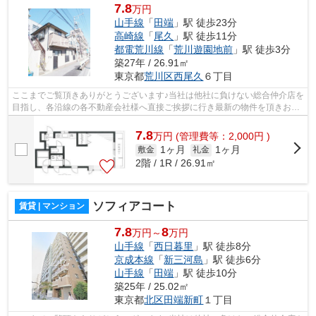
7.8
万円
山手線
「
田端
」駅 徒歩23分
高崎線
「
尾久
」駅 徒歩11分
都電荒川線
「
荒川遊園地前
」駅 徒歩3分
築27年 / 26.91㎡
東京都
荒川区
西尾久
６丁目
ここまでご覧頂きありがとうございます♪当社は他社に負けない総合仲介店を
目指し、各沿線の各不動産会社様へ直接ご挨拶に行き最新の物件を頂きお客
様へ提供しております！最新の情報は...
7.8
万
円
(管理費等：2,000円 )
1ヶ月
1ヶ月
敷金
礼金
2階 / 1R / 26.91㎡
ソフィアコート
賃貸 | マンション
7.8
8
万円～
万円
山手線
「
西日暮里
」駅 徒歩8分
京成本線
「
新三河島
」駅 徒歩6分
山手線
「
田端
」駅 徒歩10分
築25年 / 25.02㎡
東京都
北区
田端新町
１丁目