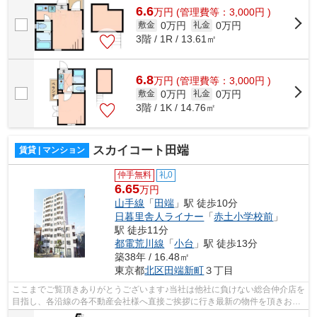
6.6
万
円
(管理費等：3,000円 )
0万円
0万円
敷金
礼金
3階 / 1R / 13.61㎡
6.8
万
円
(管理費等：3,000円 )
0万円
0万円
敷金
礼金
3階 / 1K / 14.76㎡
スカイコート田端
賃貸 | マンション
仲手無料
礼0
6.65
万円
山手線
「
田端
」駅 徒歩10分
日暮里舎人ライナー
「
赤土小学校前
」
駅 徒歩11分
都電荒川線
「
小台
」駅 徒歩13分
築38年 / 16.48㎡
東京都
北区
田端新町
３丁目
ここまでご覧頂きありがとうございます♪当社は他社に負けない総合仲介店を
目指し、各沿線の各不動産会社様へ直接ご挨拶に行き最新の物件を頂きお客
様へ提供しております！最新の情報は...