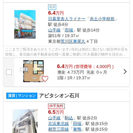
礼0
6.4
万円
日暮里舎人ライナー
「
赤土小学校前
」
駅 徒歩4分
山手線
「
田端
」駅 徒歩14分
築51年 / 19.37㎡
東京都
荒川区
東尾久
４丁目
ここまでご覧頂きありがとうございます♪当社は他社に負けない総合仲介店を
目指し、各沿線の各不動産会社様へ直接ご挨拶に行き最新の物件を頂きお客
様へ提供しております！最新の情報は...
6.4
万
円
(管理費等：4,000円 )
4.73万円
0ヶ月
敷金
礼金
1階 / 1R / 19.37㎡
アビタシオン石川
賃貸 | マンション
仲手無料
6.5
万円
山手線
「
駒込
」駅 徒歩2分
京浜東北線
「
田端
」駅 徒歩15分
都営三田線
「
巣鴨
」駅 徒歩15分