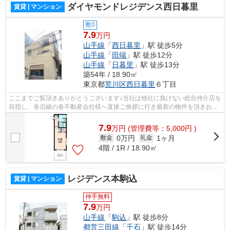
ダイヤモンドレジデンス西日暮里
賃貸 | マンション
敷0
7.9
万円
山手線
「
西日暮里
」駅 徒歩5分
山手線
「
田端
」駅 徒歩12分
山手線
「
日暮里
」駅 徒歩13分
築54年 / 18.90㎡
東京都
荒川区
西日暮里
６丁目
ここまでご覧頂きありがとうございます♪当社は他社に負けない総合仲介店を
目指し、各沿線の各不動産会社様へ直接ご挨拶に行き最新の物件を頂きお客
様へ提供しております！最新の情報は...
7.9
万
円
(管理費等：5,000円 )
0万円
1ヶ月
敷金
礼金
4階 / 1R / 18.90㎡
レジデンス本駒込
賃貸 | マンション
仲手無料
7.9
万円
山手線
「
駒込
」駅 徒歩8分
都営三田線
「
千石
」駅 徒歩14分