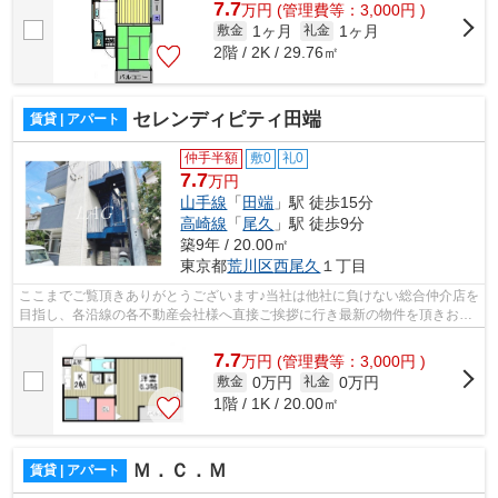
7.7
万
円
(管理費等：3,000円 )
1ヶ月
1ヶ月
敷金
礼金
2階 / 2K / 29.76㎡
セレンディピティ田端
賃貸 | アパート
仲手半額
敷0
礼0
7.7
万円
山手線
「
田端
」駅 徒歩15分
高崎線
「
尾久
」駅 徒歩9分
築9年 / 20.00㎡
東京都
荒川区
西尾久
１丁目
ここまでご覧頂きありがとうございます♪当社は他社に負けない総合仲介店を
目指し、各沿線の各不動産会社様へ直接ご挨拶に行き最新の物件を頂きお客
様へ提供しております！最新の情報は...
7.7
万
円
(管理費等：3,000円 )
0万円
0万円
敷金
礼金
1階 / 1K / 20.00㎡
Ｍ．Ｃ．Ｍ
賃貸 | アパート