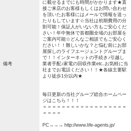
に載せるまでにも時間がかかります★直
接ご来店のお客様もしくはお問い合わせ
を頂いたお客様にはメールで情報を送っ
たりもしています☆当社は初期費用の分
割可能！保証人がいない方もご安心くだ
さい！年中無休で首都圏全域のお部屋を
ご案内可能☆どんなご相談でもご安心く
ださい！！難しいかな？と悩む前にお部
屋探しのライフエージェントグループま
で！！インターネットの手続き♪引越し
備考
業者手配♪家電の回収作業etc..お気軽に当
社までお電話ください！！★各線主要駅
より徒歩1分以内★
毎日更新の当社グループ総合ホームペー
ジはこちら！！！
＝＝＝＝＝＝＝＝＝＝＝＝＝＝＝＝＝＝
＝＝＝＝
PC→→→ http://www.life-agents.jp/