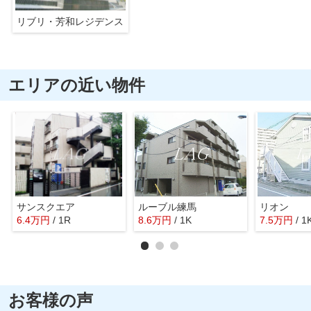
リブリ・芳和レジデンス
エリアの近い物件
サンスクエア
ルーブル練馬
リオン
6.4
万
円
/ 1R
8.6
万
円
/ 1K
7.5
万
円
/ 1
お客様の声