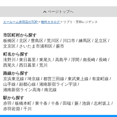
ページトップへ
エールーム赤羽店のTOP
>
物件カタログ
>
リブリ・芳和レジデンス
市区町村から探す
板橋区
/
北区
/
豊島区
/
荒川区
/
川口市
/
練馬区
/
足立区
/
文京区
/
さいたま市浦和区
/
蕨市
町名から探す
滝野川
/
東日暮里
/
東尾久
/
高島平
/
浮間
/
南長崎
/
長崎
/
西尾久
/
西日暮里
/
荒川
路線から探す
京浜東北線
/
埼京線
/
都営三田線
/
東武東上線
/
有楽町線
/
山手線
/
副都心線
/
湘南新宿ライン宇須
/
湘南新宿ライン高海
/
南北線
駅から探す
赤羽
/
板橋本町
/
東十条
/
十条
/
田端
/
蕨
/
池袋
/
志村坂上
/
赤羽岩淵
/
千川