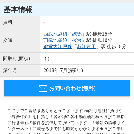
基本情報
賃料
-
西武池袋線
「
練馬
」駅 徒歩15分
交通
西武池袋線
「
桜台
」駅 徒歩16分
都営大江戸線
「
新江古田
」駅 徒歩18分
間取り(面積)
-(-)
築年月
2018年 7月(築8年)
お問い合わせ(無料)
ここまでご覧頂きありがとうございます♪当社は他社に負けな
い総合仲介店を目指し！各沿線の各不動産会社様へ直接ご挨拶
に行き最新の物件を提供して頂いています！！最新の情報はイ
ンターネットに載せるまでにも時間がかかります★直接ご来店