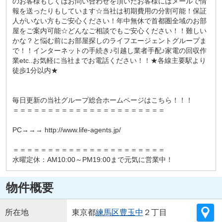
のお客様もしくはお問い合わせを頂いたお客様にはメールで情
報を送ったりもしています☆当社は初期費用の分割可能！保証
人がいない方もご安心ください！年中無休で首都圏全域のお部
屋をご案内可能☆どんなご相談でもご安心ください！！難しい
かな？と悩む前にお部屋探しのライフエージェントグループま
で！！インターネットの手続き♪引越し業者手配♪家電の回収作
業etc..お気軽に当社までお電話ください！！★各線主要駅より
徒歩1分以内★
毎日更新の当社グループ総合ホームページはこちら！！！
＝＝＝＝＝＝＝＝＝＝＝＝＝＝＝＝＝＝＝＝＝＝
PC→→→ http://www.life-agents.jp/
＝＝＝＝＝＝＝＝＝＝＝＝＝＝＝＝＝＝＝＝＝＝
水曜定休：AM10:00～PM19:00まで元気に営業中！
物件概要
所在地
東京都
練馬区
豊玉中
２丁目