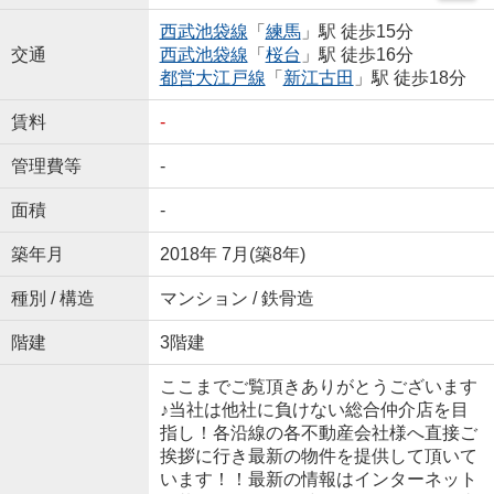
西武池袋線
「
練馬
」駅 徒歩15分
交通
西武池袋線
「
桜台
」駅 徒歩16分
都営大江戸線
「
新江古田
」駅 徒歩18分
賃料
-
管理費等
-
面積
-
築年月
2018年 7月(築8年)
種別 / 構造
マンション / 鉄骨造
階建
3階建
ここまでご覧頂きありがとうございます
♪当社は他社に負けない総合仲介店を目
指し！各沿線の各不動産会社様へ直接ご
挨拶に行き最新の物件を提供して頂いて
います！！最新の情報はインターネット