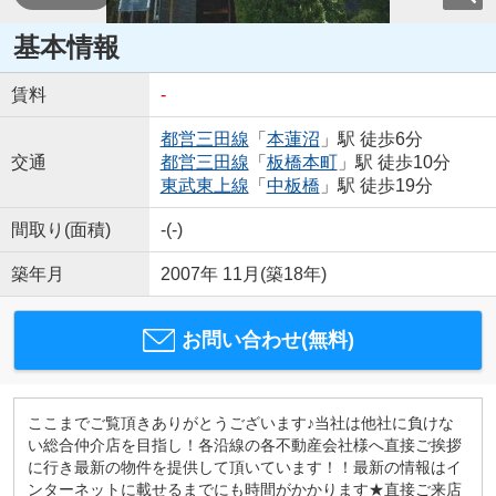
基本情報
賃料
-
都営三田線
「
本蓮沼
」駅 徒歩6分
交通
都営三田線
「
板橋本町
」駅 徒歩10分
東武東上線
「
中板橋
」駅 徒歩19分
間取り(面積)
-(-)
築年月
2007年 11月(築18年)
お問い合わせ(無料)
ここまでご覧頂きありがとうございます♪当社は他社に負けな
い総合仲介店を目指し！各沿線の各不動産会社様へ直接ご挨拶
に行き最新の物件を提供して頂いています！！最新の情報はイ
ンターネットに載せるまでにも時間がかかります★直接ご来店