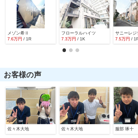
メゾン希Ⅱ
フローラルハイツ
サニーレジ
7.6
万
円
/ 1R
7.3
万
円
/ 1K
7.5
万
円
/ 1
お客様の声
佐々木大地
佐々木大地
服部 琢十