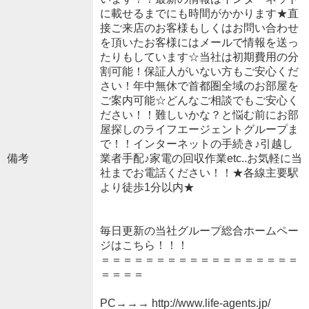
に載せるまでにも時間がかかります★直
接ご来店のお客様もしくはお問い合わせ
を頂いたお客様にはメールで情報を送っ
たりもしています☆当社は初期費用の分
割可能！保証人がいない方もご安心くだ
さい！年中無休で首都圏全域のお部屋を
ご案内可能☆どんなご相談でもご安心く
ださい！！難しいかな？と悩む前にお部
屋探しのライフエージェントグループま
で！！インターネットの手続き♪引越し
備考
業者手配♪家電の回収作業etc..お気軽に当
社までお電話ください！！★各線主要駅
より徒歩1分以内★
毎日更新の当社グループ総合ホームペー
ジはこちら！！！
＝＝＝＝＝＝＝＝＝＝＝＝＝＝＝＝＝＝
＝＝＝＝
PC→→→ http://www.life-agents.jp/