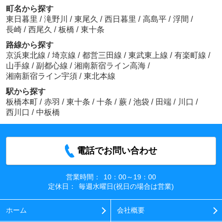
町名から探す
東日暮里
/
滝野川
/
東尾久
/
西日暮里
/
高島平
/
浮間
/
長崎
/
西尾久
/
板橋
/
東十条
路線から探す
京浜東北線
/
埼京線
/
都営三田線
/
東武東上線
/
有楽町線
/
山手線
/
副都心線
/
湘南新宿ライン高海
/
湘南新宿ライン宇須
/
東北本線
駅から探す
板橋本町
/
赤羽
/
東十条
/
十条
/
蕨
/
池袋
/
田端
/
川口
/
西川口
/
中板橋
電話でお問い合わせ
営業時間：
10：00～19：00
定休日：
毎週水曜日(祝日の場合は営業)
ホーム
会社概要