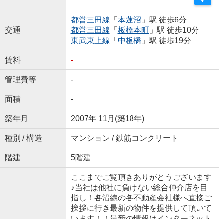
都営三田線
「
本蓮沼
」駅 徒歩6分
交通
都営三田線
「
板橋本町
」駅 徒歩10分
東武東上線
「
中板橋
」駅 徒歩19分
賃料
-
管理費等
-
面積
-
築年月
2007年 11月(築18年)
種別 / 構造
マンション / 鉄筋コンクリート
階建
5階建
ここまでご覧頂きありがとうございます
♪当社は他社に負けない総合仲介店を目
指し！各沿線の各不動産会社様へ直接ご
挨拶に行き最新の物件を提供して頂いて
います！！最新の情報はインターネット