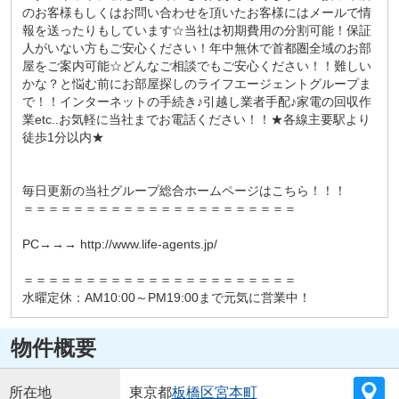
のお客様もしくはお問い合わせを頂いたお客様にはメールで情
報を送ったりもしています☆当社は初期費用の分割可能！保証
人がいない方もご安心ください！年中無休で首都圏全域のお部
屋をご案内可能☆どんなご相談でもご安心ください！！難しい
かな？と悩む前にお部屋探しのライフエージェントグループま
で！！インターネットの手続き♪引越し業者手配♪家電の回収作
業etc..お気軽に当社までお電話ください！！★各線主要駅より
徒歩1分以内★
毎日更新の当社グループ総合ホームページはこちら！！！
＝＝＝＝＝＝＝＝＝＝＝＝＝＝＝＝＝＝＝＝＝＝
PC→→→ http://www.life-agents.jp/
＝＝＝＝＝＝＝＝＝＝＝＝＝＝＝＝＝＝＝＝＝＝
水曜定休：AM10:00～PM19:00まで元気に営業中！
物件概要
所在地
東京都
板橋区
宮本町