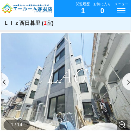
閲覧履歴
お気に入り
メニュー
1
0
Ｌｉｚ西日暮里 (
1
室)
1 / 14