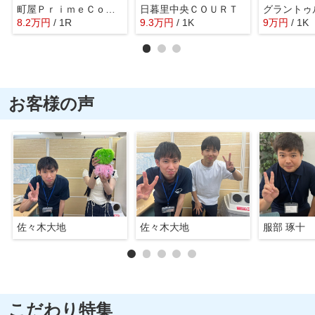
町屋ＰｒｉｍｅＣｏｕｒｔ
日暮里中央ＣＯＵＲＴ
グラントゥ
8.2
万
円
/ 1R
9.3
万
円
/ 1K
9
万
円
/ 1K
お客様の声
佐々木大地
佐々木大地
服部 琢十
こだわり特集