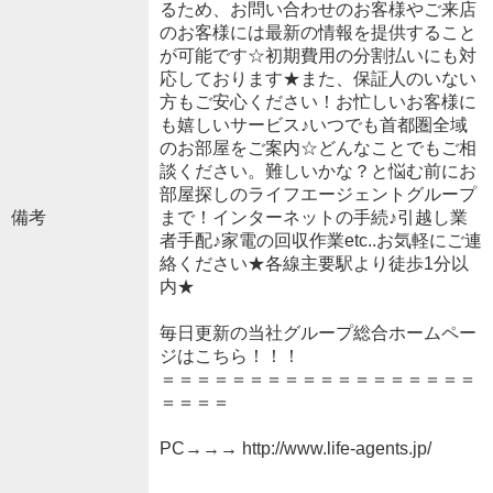
るため、お問い合わせのお客様やご来店
のお客様には最新の情報を提供すること
が可能です☆初期費用の分割払いにも対
応しております★また、保証人のいない
方もご安心ください！お忙しいお客様に
も嬉しいサービス♪いつでも首都圏全域
のお部屋をご案内☆どんなことでもご相
談ください。難しいかな？と悩む前にお
部屋探しのライフエージェントグループ
備考
まで！インターネットの手続♪引越し業
者手配♪家電の回収作業etc..お気軽にご連
絡ください★各線主要駅より徒歩1分以
内★
毎日更新の当社グループ総合ホームペー
ジはこちら！！！
＝＝＝＝＝＝＝＝＝＝＝＝＝＝＝＝＝＝
＝＝＝＝
PC→→→ http://www.life-agents.jp/