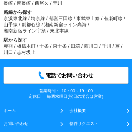
長崎
/
南長崎
/
西尾久
/
荒川
路線から探す
京浜東北線
/
埼京線
/
都営三田線
/
東武東上線
/
有楽町線
/
山手線
/
副都心線
/
湘南新宿ライン高海
/
湘南新宿ライン宇須
/
東北本線
駅から探す
赤羽
/
板橋本町
/
十条
/
東十条
/
田端
/
西川口
/
千川
/
蕨
/
川口
/
志村坂上
電話でお問い合わせ
営業時間：
10：00～19：00
定休日：
毎週水曜日(祝日の場合は営業)
ホーム
会社概要
お問い合わせ
物件リクエスト