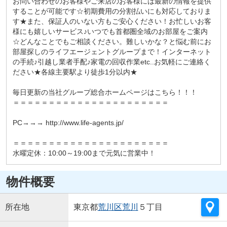
お問い合わせのお客様やご来店のお客様には最新の情報を提供
することが可能です☆初期費用の分割払いにも対応しておりま
す★また、保証人のいない方もご安心ください！お忙しいお客
様にも嬉しいサービス♪いつでも首都圏全域のお部屋をご案内
☆どんなことでもご相談ください。難しいかな？と悩む前にお
部屋探しのライフエージェントグループまで！インターネット
の手続♪引越し業者手配♪家電の回収作業etc..お気軽にご連絡く
ださい★各線主要駅より徒歩1分以内★
毎日更新の当社グループ総合ホームページはこちら！！！
＝＝＝＝＝＝＝＝＝＝＝＝＝＝＝＝＝＝＝＝＝＝
PC→→→ http://www.life-agents.jp/
＝＝＝＝＝＝＝＝＝＝＝＝＝＝＝＝＝＝＝＝＝＝
水曜定休：10:00～19:00まで元気に営業中！
物件概要
所在地
東京都
荒川区
荒川
５丁目