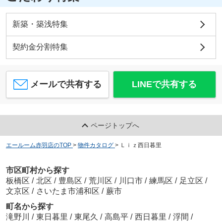
新築・築浅特集
契約金分割特集
メールで共有する
LINEで共有する
ページトップへ
エールーム赤羽店のTOP
>
物件カタログ
>
Ｌｉｚ西日暮里
市区町村から探す
板橋区
/
北区
/
豊島区
/
荒川区
/
川口市
/
練馬区
/
足立区
/
文京区
/
さいたま市浦和区
/
蕨市
町名から探す
滝野川
/
東日暮里
/
東尾久
/
高島平
/
西日暮里
/
浮間
/