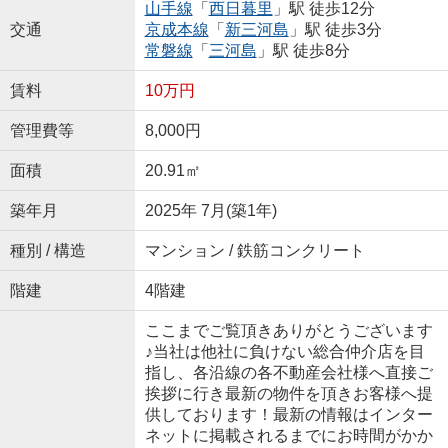
山手線
「
西日暮里
」駅 徒歩12分
交通
京成本線
「
新三河島
」駅 徒歩3分
常磐線
「
三河島
」駅 徒歩8分
賃料
10万円
管理費等
8,000円
面積
20.91㎡
築年月
2025年 7月(築1年)
種別 / 構造
マンション / 鉄筋コンクリート
階建
4階建
ここまでご覧頂きありがとうございます
♪当社は他社に負けない総合仲介店を目
指し、各沿線の各不動産会社様へ直接ご
挨拶に行き最新の物件を頂きお客様へ提
供しております！最新の情報はインター
ネットに掲載されるまでにお時間がかか