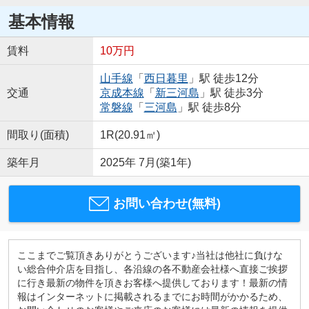
基本情報
賃料
10万円
山手線
「
西日暮里
」駅 徒歩12分
交通
京成本線
「
新三河島
」駅 徒歩3分
常磐線
「
三河島
」駅 徒歩8分
間取り(面積)
1R(20.91㎡)
築年月
2025年 7月(築1年)
お問い合わせ(無料)
ここまでご覧頂きありがとうございます♪当社は他社に負けな
い総合仲介店を目指し、各沿線の各不動産会社様へ直接ご挨拶
に行き最新の物件を頂きお客様へ提供しております！最新の情
報はインターネットに掲載されるまでにお時間がかかるため、