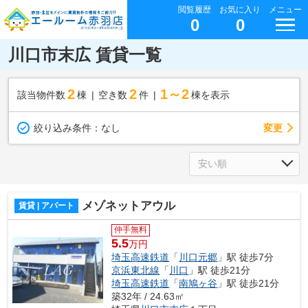
閲覧履歴
お気に入り
メニュー
0
0
川口市末広 賃貸一覧
2
2
1～2
該当物件数
棟
空き数
件
棟を表示
変更
絞り込み条件：
なし
メゾネットアウル
賃貸 | アパート
仲手無料
5.5
万円
埼玉高速鉄道
「
川口元郷
」駅 徒歩7分
京浜東北線
「
川口
」駅 徒歩21分
埼玉高速鉄道
「
南鳩ヶ谷
」駅 徒歩21分
築32年 / 24.63㎡