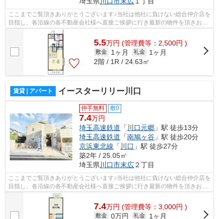
埼玉県
川口市
末広
１丁目
ここまでご覧頂きありがとうございます♪当社は他社に負けない総合仲介店を
目指し、各沿線の各不動産会社様へ直接ご挨拶に行き最新の物件を頂きお客
様へ提供しております！最新の情報は...
5.5
万
円
(管理費等：2,500円 )
1ヶ月
1ヶ月
敷金
礼金
2階 / 1R / 24.63㎡
イースターリリー川口
賃貸 | アパート
仲手無料
敷0
7.4
万円
埼玉高速鉄道
「
川口元郷
」駅 徒歩13分
埼玉高速鉄道
「
南鳩ヶ谷
」駅 徒歩20分
京浜東北線
「
川口
」駅 徒歩27分
築2年 / 25.05㎡
埼玉県
川口市
末広
２丁目
ここまでご覧頂きありがとうございます♪当社は他社に負けない総合仲介店を
目指し、各沿線の各不動産会社様へ直接ご挨拶に行き最新の物件を頂きお客
様へ提供しております！最新の情報は...
7.4
万
円
(管理費等：3,000円 )
0万円
1ヶ月
敷金
礼金