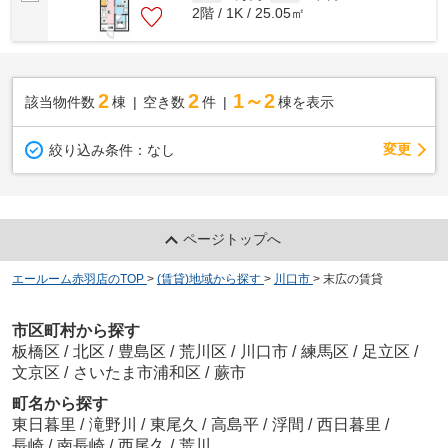
2階 / 1K / 25.05㎡
2
2
1～2
該当物件数
棟
空き数
件
棟を表示
変更
絞り込み条件：
なし
ページトップへ
エールーム赤羽店のTOP
>
(賃貸)地域から探す
>
川口市
>
末広の賃貸
市区町村から探す
板橋区
/
北区
/
豊島区
/
荒川区
/
川口市
/
練馬区
/
足立区
/
文京区
/
さいたま市浦和区
/
蕨市
町名から探す
東日暮里
/
滝野川
/
東尾久
/
高島平
/
浮間
/
西日暮里
/
長崎
/
南長崎
/
西尾久
/
荒川