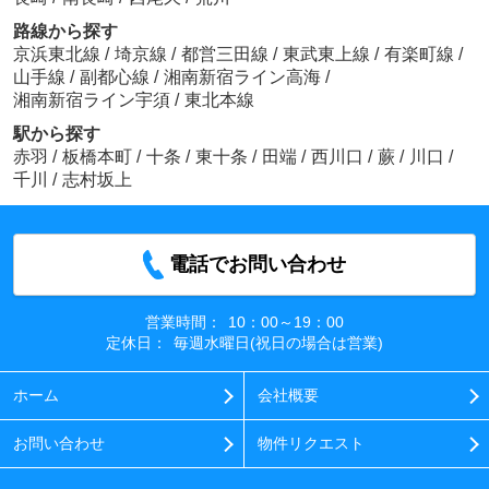
路線から探す
京浜東北線
/
埼京線
/
都営三田線
/
東武東上線
/
有楽町線
/
山手線
/
副都心線
/
湘南新宿ライン高海
/
湘南新宿ライン宇須
/
東北本線
駅から探す
赤羽
/
板橋本町
/
十条
/
東十条
/
田端
/
西川口
/
蕨
/
川口
/
千川
/
志村坂上
電話でお問い合わせ
営業時間：
10：00～19：00
定休日：
毎週水曜日(祝日の場合は営業)
ホーム
会社概要
お問い合わせ
物件リクエスト