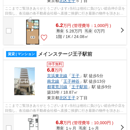
東京都
北区
王子
５丁目
ここまでご覧頂きありがとうございます♪当社は他社に負けない総合仲介店を
目指し、各沿線の各不動産会社様へ直接ご挨拶に行き最新の物件を頂きお客
様へ提供しております！最新の情報は...
6.2
万
円
(管理費等：1,000円 )
5.28万円
0万円
敷金
礼金
1階 / 1K / 24.08㎡
メインステージ王子駅前
賃貸 | マンション
仲手無料
6.8
万円
京浜東北線
「
王子
」駅 徒歩5分
南北線
「
王子神谷
」駅 徒歩13分
都電荒川線
「
王子駅前
」駅 徒歩9分
築33年 / 18.87㎡
東京都
北区
王子
２丁目
ここまでご覧頂きありがとうございます♪当社は他社に負けない総合仲介店を
目指し、各沿線の各不動産会社様へ直接ご挨拶に行き最新の物件を頂きお客
様へ提供しております！最新の情報は...
6.8
万
円
(管理費等：10,000円 )
1ヶ月
1ヶ月
敷金
礼金