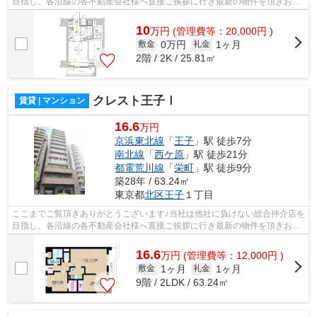
目指し、各沿線の各不動産会社様へ直接ご挨拶に行き最新の物件を頂きお客
様へ提供しております！最新の情報は...
10
万
円
(管理費等：20,000円 )
0万円
1ヶ月
敷金
礼金
2階 / 2K / 25.81㎡
クレスト王子Ⅰ
賃貸 | マンション
16.6
万円
京浜東北線
「
王子
」駅 徒歩7分
南北線
「
西ケ原
」駅 徒歩21分
都電荒川線
「
栄町
」駅 徒歩9分
築28年 / 63.24㎡
東京都
北区
王子
１丁目
ここまでご覧頂きありがとうございます♪当社は他社に負けない総合仲介店を
目指し、各沿線の各不動産会社様へ直接ご挨拶に行き最新の物件を頂きお客
様へ提供しております！最新の情報は...
16.6
万
円
(管理費等：12,000円 )
1ヶ月
1ヶ月
敷金
礼金
9階 / 2LDK / 63.24㎡