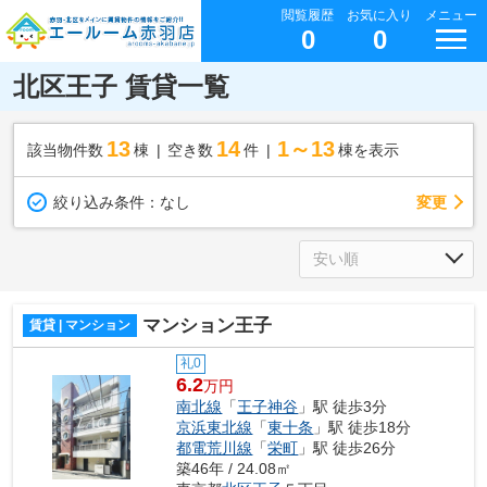
閲覧履歴
お気に入り
メニュー
0
0
北区王子 賃貸一覧
13
14
1～13
該当物件数
棟
空き数
件
棟を表示
変更
絞り込み条件：
なし
マンション王子
賃貸 | マンション
礼0
6.2
万円
南北線
「
王子神谷
」駅 徒歩3分
京浜東北線
「
東十条
」駅 徒歩18分
都電荒川線
「
栄町
」駅 徒歩26分
築46年 / 24.08㎡