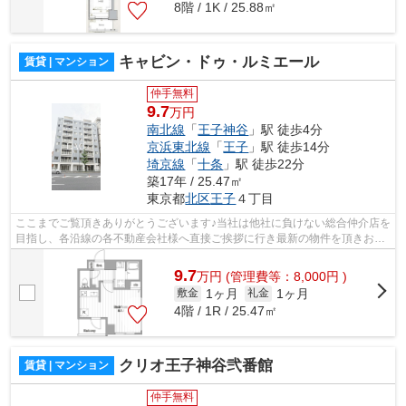
8階 / 1K / 25.88㎡
キャビン・ドゥ・ルミエール
賃貸 | マンション
仲手無料
9.7
万円
南北線
「
王子神谷
」駅 徒歩4分
京浜東北線
「
王子
」駅 徒歩14分
埼京線
「
十条
」駅 徒歩22分
築17年 / 25.47㎡
東京都
北区
王子
４丁目
ここまでご覧頂きありがとうございます♪当社は他社に負けない総合仲介店を
目指し、各沿線の各不動産会社様へ直接ご挨拶に行き最新の物件を頂きお客
様へ提供しております！最新の情報は...
9.7
万
円
(管理費等：8,000円 )
1ヶ月
1ヶ月
敷金
礼金
4階 / 1R / 25.47㎡
クリオ王子神谷弐番館
賃貸 | マンション
仲手無料