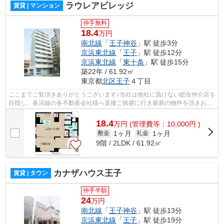
ラウレアビレッジ
賃貸 | マンション
仲手無料
18.4
万円
南北線
「
王子神谷
」駅 徒歩3分
京浜東北線
「
王子
」駅 徒歩12分
京浜東北線
「
東十条
」駅 徒歩15分
築22年 / 61.92㎡
東京都
北区
王子
４丁目
ここまでご覧頂きありがとうございます♪当社は他社に負けない総合仲介店を
目指し、各沿線の各不動産会社様へ直接ご挨拶に行き最新の物件を頂きお客
様へ提供しております！最新の情報は...
18.4
万
円
(管理費等：10,000円 )
1ヶ月
1ヶ月
敷金
礼金
9階 / 2LDK / 61.92㎡
カナザハウス王子
賃貸 | タウン
仲手半額
24
万円
南北線
「
王子神谷
」駅 徒歩13分
京浜東北線
「
王子
」駅 徒歩19分