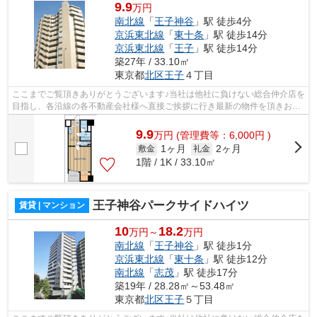
9.9
万円
南北線
「
王子神谷
」駅 徒歩4分
京浜東北線
「
東十条
」駅 徒歩14分
京浜東北線
「
王子
」駅 徒歩14分
築27年 / 33.10㎡
東京都
北区
王子
４丁目
ここまでご覧頂きありがとうございます♪当社は他社に負けない総合仲介店を
目指し、各沿線の各不動産会社様へ直接ご挨拶に行き最新の物件を頂きお客
様へ提供しております！最新の情報は...
9.9
万
円
(管理費等：6,000円 )
1ヶ月
2ヶ月
敷金
礼金
1階 / 1K / 33.10㎡
王子神谷パークサイドハイツ
賃貸 | マンション
10
18.2
万円～
万円
南北線
「
王子神谷
」駅 徒歩1分
京浜東北線
「
東十条
」駅 徒歩12分
南北線
「
志茂
」駅 徒歩17分
築19年 / 28.28㎡～53.48㎡
東京都
北区
王子
５丁目