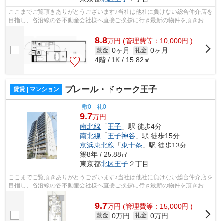
ここまでご覧頂きありがとうございます♪当社は他社に負けない総合仲介店を
目指し、各沿線の各不動産会社様へ直接ご挨拶に行き最新の物件を頂きお客
様へ提供しております！最新の情報は...
8.8
万
円
(管理費等：10,000円 )
0ヶ月
0ヶ月
敷金
礼金
4階 / 1K / 15.82㎡
プレール・ドゥーク王子
賃貸 | マンション
敷0
礼0
9.7
万円
南北線
「
王子
」駅 徒歩4分
南北線
「
王子神谷
」駅 徒歩15分
京浜東北線
「
東十条
」駅 徒歩13分
築8年 / 25.88㎡
東京都
北区
王子
２丁目
ここまでご覧頂きありがとうございます♪当社は他社に負けない総合仲介店を
目指し、各沿線の各不動産会社様へ直接ご挨拶に行き最新の物件を頂きお客
様へ提供しております！最新の情報は...
9.7
万
円
(管理費等：15,000円 )
0万円
0万円
敷金
礼金