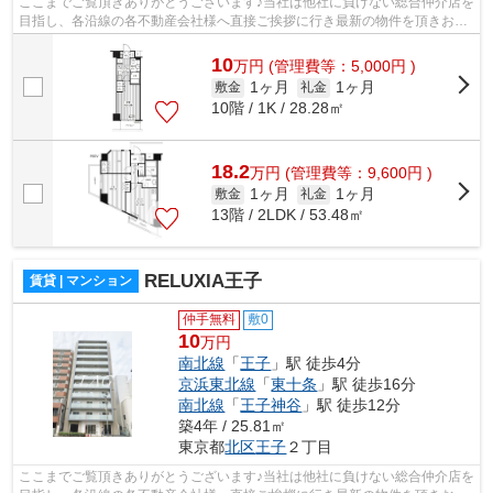
ここまでご覧頂きありがとうございます♪当社は他社に負けない総合仲介店を
目指し、各沿線の各不動産会社様へ直接ご挨拶に行き最新の物件を頂きお客
様へ提供しております！最新の情報は...
10
万
円
(管理費等：5,000円 )
1ヶ月
1ヶ月
敷金
礼金
10階 / 1K / 28.28㎡
18.2
万
円
(管理費等：9,600円 )
1ヶ月
1ヶ月
敷金
礼金
13階 / 2LDK / 53.48㎡
RELUXIA王子
賃貸 | マンション
仲手無料
敷0
10
万円
南北線
「
王子
」駅 徒歩4分
京浜東北線
「
東十条
」駅 徒歩16分
南北線
「
王子神谷
」駅 徒歩12分
築4年 / 25.81㎡
東京都
北区
王子
２丁目
ここまでご覧頂きありがとうございます♪当社は他社に負けない総合仲介店を