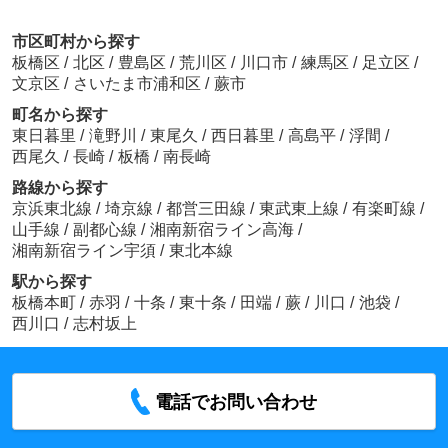
市区町村から探す
板橋区
/
北区
/
豊島区
/
荒川区
/
川口市
/
練馬区
/
足立区
/
文京区
/
さいたま市浦和区
/
蕨市
町名から探す
東日暮里
/
滝野川
/
東尾久
/
西日暮里
/
高島平
/
浮間
/
西尾久
/
長崎
/
板橋
/
南長崎
路線から探す
京浜東北線
/
埼京線
/
都営三田線
/
東武東上線
/
有楽町線
/
山手線
/
副都心線
/
湘南新宿ライン高海
/
湘南新宿ライン宇須
/
東北本線
駅から探す
板橋本町
/
赤羽
/
十条
/
東十条
/
田端
/
蕨
/
川口
/
池袋
/
西川口
/
志村坂上
電話でお問い合わせ