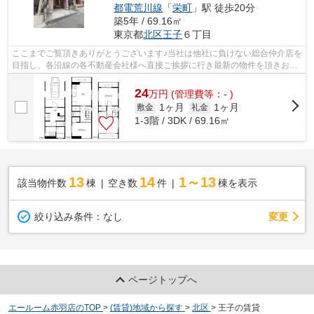
都電荒川線
「
栄町
」駅 徒歩20分
築5年 / 69.16㎡
東京都
北区
王子
６丁目
ここまでご覧頂きありがとうございます♪当社は他社に負けない総合仲介店を
目指し、各沿線の各不動産会社様へ直接ご挨拶に行き最新の物件を頂きお客
様へ提供しております！最新の情報は...
24
万
円
(管理費等：- )
1ヶ月
1ヶ月
敷金
礼金
1-3階 / 3DK / 69.16㎡
13
14
1～13
該当物件数
棟
空き数
件
棟を表示
変更
絞り込み条件：
なし
ページトップへ
エールーム赤羽店のTOP
>
(賃貸)地域から探す
>
北区
>
王子の賃貸