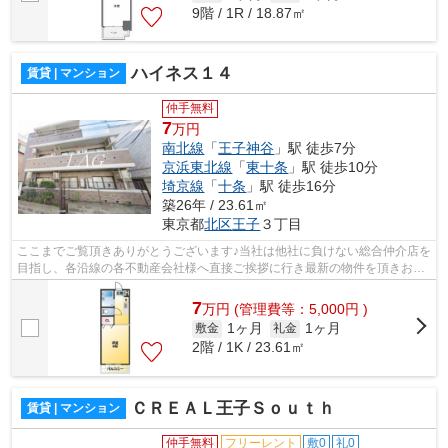
9階 / 1R / 18.87㎡
ハイネス１４
賃貸 | マンション
仲手無料
7
万円
南北線
「
王子神谷
」駅 徒歩7分
京浜東北線
「
東十条
」駅 徒歩10分
埼京線
「
十条
」駅 徒歩16分
築26年 / 23.61㎡
東京都
北区
王子
３丁目
ここまでご覧頂きありがとうございます♪当社は他社に負けない総合仲介店を
目指し、各沿線の各不動産会社様へ直接ご挨拶に行き最新の物件を頂きお客
様へ提供しております！最新の情報は...
7
万
円
(管理費等：5,000円 )
1ヶ月
1ヶ月
敷金
礼金
2階 / 1K / 23.61㎡
ＣＲＥＡＬ王子Ｓｏｕｔｈ
賃貸 | マンション
仲手無料
フリーレント
敷0
礼0