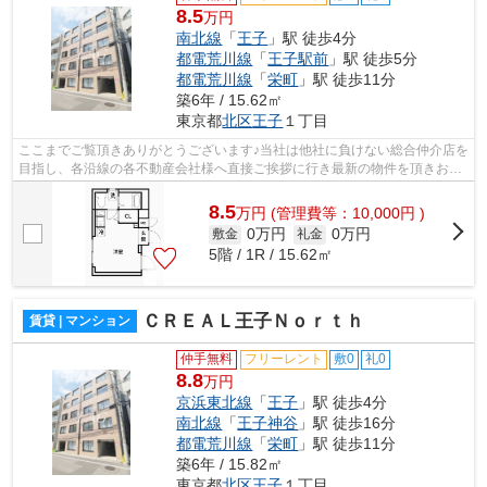
8.5
万円
南北線
「
王子
」駅 徒歩4分
都電荒川線
「
王子駅前
」駅 徒歩5分
都電荒川線
「
栄町
」駅 徒歩11分
築6年 / 15.62㎡
東京都
北区
王子
１丁目
ここまでご覧頂きありがとうございます♪当社は他社に負けない総合仲介店を
目指し、各沿線の各不動産会社様へ直接ご挨拶に行き最新の物件を頂きお客
様へ提供しております！最新の情報は...
8.5
万
円
(管理費等：10,000円 )
0万円
0万円
敷金
礼金
5階 / 1R / 15.62㎡
ＣＲＥＡＬ王子Ｎｏｒｔｈ
賃貸 | マンション
仲手無料
フリーレント
敷0
礼0
8.8
万円
京浜東北線
「
王子
」駅 徒歩4分
南北線
「
王子神谷
」駅 徒歩16分
都電荒川線
「
栄町
」駅 徒歩11分
築6年 / 15.82㎡
東京都
北区
王子
１丁目