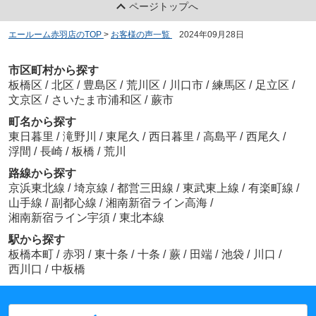
ページトップへ
エールーム赤羽店のTOP
>
お客様の声一覧
>
2024年09月28日
市区町村から探す
板橋区
/
北区
/
豊島区
/
荒川区
/
川口市
/
練馬区
/
足立区
/
文京区
/
さいたま市浦和区
/
蕨市
町名から探す
東日暮里
/
滝野川
/
東尾久
/
西日暮里
/
高島平
/
西尾久
/
浮間
/
長崎
/
板橋
/
荒川
路線から探す
京浜東北線
/
埼京線
/
都営三田線
/
東武東上線
/
有楽町線
/
山手線
/
副都心線
/
湘南新宿ライン高海
/
湘南新宿ライン宇須
/
東北本線
駅から探す
板橋本町
/
赤羽
/
東十条
/
十条
/
蕨
/
田端
/
池袋
/
川口
/
西川口
/
中板橋