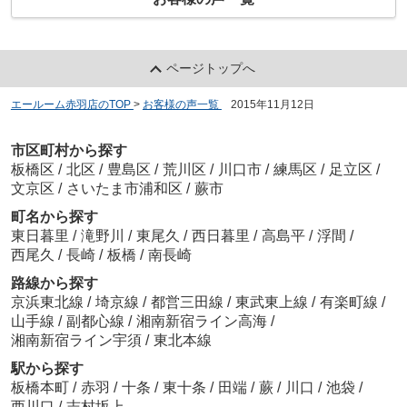
ページトップへ
エールーム赤羽店のTOP
>
お客様の声一覧
>
2015年11月12日
市区町村から探す
板橋区
/
北区
/
豊島区
/
荒川区
/
川口市
/
練馬区
/
足立区
/
文京区
/
さいたま市浦和区
/
蕨市
町名から探す
東日暮里
/
滝野川
/
東尾久
/
西日暮里
/
高島平
/
浮間
/
西尾久
/
長崎
/
板橋
/
南長崎
路線から探す
京浜東北線
/
埼京線
/
都営三田線
/
東武東上線
/
有楽町線
/
山手線
/
副都心線
/
湘南新宿ライン高海
/
湘南新宿ライン宇須
/
東北本線
駅から探す
板橋本町
/
赤羽
/
十条
/
東十条
/
田端
/
蕨
/
川口
/
池袋
/
西川口
/
志村坂上