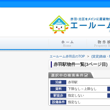
エールーム赤羽店のTOP
>
(賃貸)路線
赤羽駅物件一覧(3ページ目)
沿線
赤羽駅
賃料
下限なし～上限なし
駅徒歩
指定しない
設備条件
指定なし