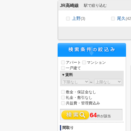
JR高崎線
駅で絞り込む
上野
尾久
(3)
(42
アパート
マンション
一戸建て
▼賃料
～
敷金・保証金なし
礼金・敷引なし
共益費・管理費込み
64
件が該当
間取り