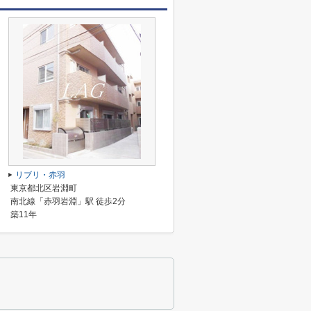
リブリ・赤羽
東京都北区岩淵町
南北線「赤羽岩淵」駅 徒歩2分
築11年