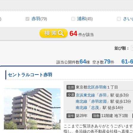
赤羽
浦和
さい
)
(79)
(45)
64
件が該当
並び順：
64
79
61-6
該当公開件数
棟 空き数
件
セントラルコート赤羽
東京都
北区
赤羽南
１丁目
住所
交通
京浜東北線
「
赤羽
」駅 徒歩3分
南北線
「
赤羽岩淵
」駅 徒歩13分
南北線
「
志茂
」駅 徒歩14分
築28年
11階建 地下1階
築年
階数
ここまでご覧頂きありがとうございます
指し、各沿線の各不動産会社様へ直接ご