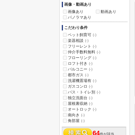
画像・動画あり
画像あり
動画あり
パノラマあり
こだわり条件
ペット飼育可
(-)
楽器相談
(-)
フリーレント
(-)
仲介手数料無料
(-)
フローリング
(-)
ロフト付き
(-)
バルコニー
(-)
都市ガス
(-)
洗濯機置場有
(-)
ガスコンロ
(-)
バス・トイレ別
(-)
独立洗面台
(-)
屋根裏収納
(-)
オートロック
(-)
南向き
(-)
角部屋
(-)
64
件が該当