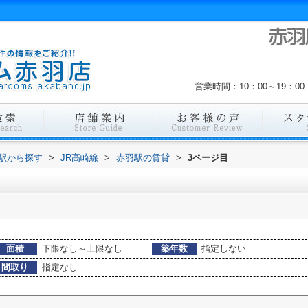
営業時間：10：00～19：
・駅から探す
>
JR高崎線
>
赤羽駅の賃貸
>
3ページ目
面積
下限なし～上限なし
築年数
指定しない
間取り
指定なし