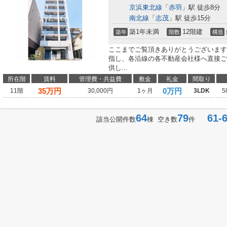
京浜東北線
「
赤羽
」駅 徒歩8分
南北線
「
志茂
」駅 徒歩15分
築1年未満
12階建
築年
階数
構造
ここまでご覧頂きありがとうございます
指し、各沿線の各不動産会社様へ直接ご
供し...
所在階
賃料
管理費・共益費
敷金
礼金
間取り
35
万円
0万円
11階
30,000円
1ヶ月
3LDK
5
64
79
61-6
該当公開件数
棟 空き数
件