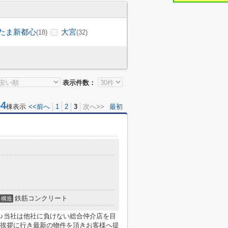
たま新都心
大宮
(18)
(32)
表示件数：
4
棟表示
<<前へ
1
2
3
次へ>>
最初
鉄筋コンクリート
構造
♪当社は他社に負けない総合仲介店を目
挨拶に行き最新の物件を頂きお客様へ提