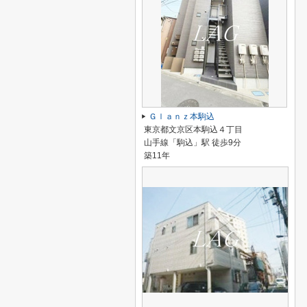
Ｇｌａｎｚ本駒込
東京都文京区本駒込４丁目
山手線「駒込」駅 徒歩9分
築11年