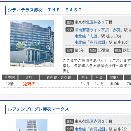
シティテラス赤羽 ＴＨＥ ＥＡＳＴ
東京都
北区
神谷
２丁目
住所
交通
湘南新宿ライン宇須
「
赤羽
」駅 
南北線
「
志茂
」駅 徒歩10分
南北線
「
赤羽岩淵
」駅 徒歩18分
築3年
15階建
鉄筋
築年
階数
構造
ここまでご覧頂きありがとうございます
指し、各沿線の各不動産会社様へ直接ご
供し...
所在階
賃料
管理費・共益費
敷金
礼金
間取り
32
万円
12階
-
2ヶ月
1ヶ月
3LDK
7
ルフォンプログレ赤羽マークス
東京都
北区
赤羽
２丁目
住所
交通
南北線
「
赤羽岩淵
」駅 徒歩2分