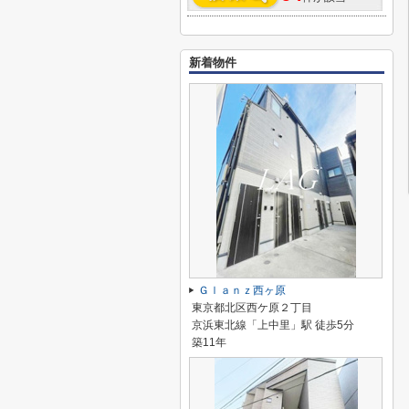
新着物件
Ｇｌａｎｚ西ヶ原
東京都北区西ケ原２丁目
京浜東北線「上中里」駅 徒歩5分
築11年