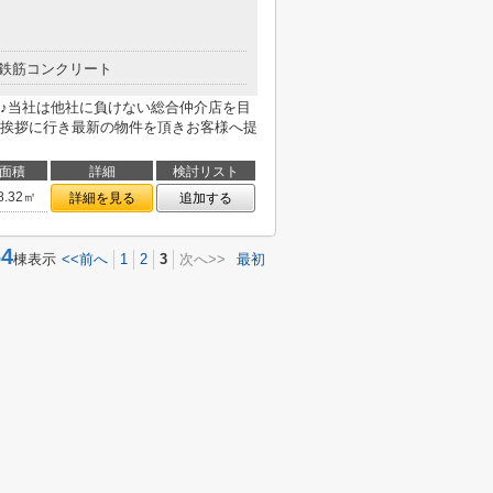
鉄筋コンクリート
♪当社は他社に負けない総合仲介店を目
挨拶に行き最新の物件を頂きお客様へ提
面積
詳細
検討リスト
8.32㎡
詳細を見る
追加する
4
棟表示
<<前へ
1
2
3
次へ>>
最初