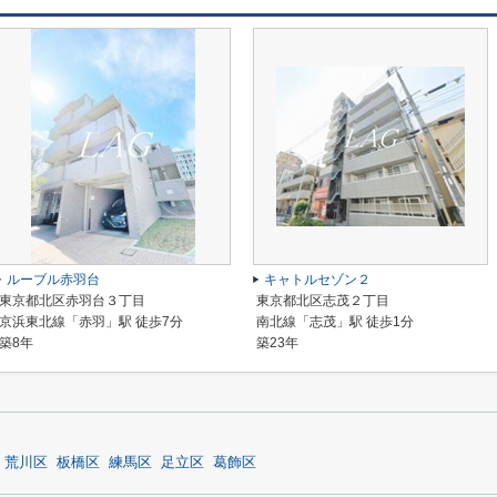
ルーブル赤羽台
キャトルセゾン２
東京都北区赤羽台３丁目
東京都北区志茂２丁目
京浜東北線「赤羽」駅 徒歩7分
南北線「志茂」駅 徒歩1分
築8年
築23年
荒川区
板橋区
練馬区
足立区
葛飾区