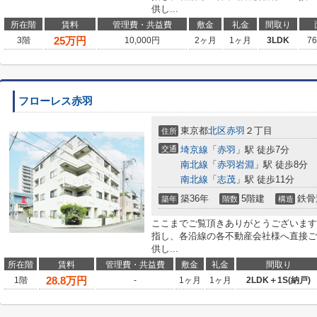
供し...
所在階
賃料
管理費・共益費
敷金
礼金
間取り
25
万円
3階
10,000円
2ヶ月
1ヶ月
3LDK
7
フローレス赤羽
東京都
北区
赤羽
２丁目
住所
交通
埼京線
「
赤羽
」駅 徒歩7分
南北線
「
赤羽岩淵
」駅 徒歩8分
南北線
「
志茂
」駅 徒歩11分
築36年
5階建
鉄骨
築年
階数
構造
ここまでご覧頂きありがとうございます
指し、各沿線の各不動産会社様へ直接ご
供し...
所在階
賃料
管理費・共益費
敷金
礼金
間取り
28.8
万円
1階
-
1ヶ月
1ヶ月
2LDK＋1S(納戸)