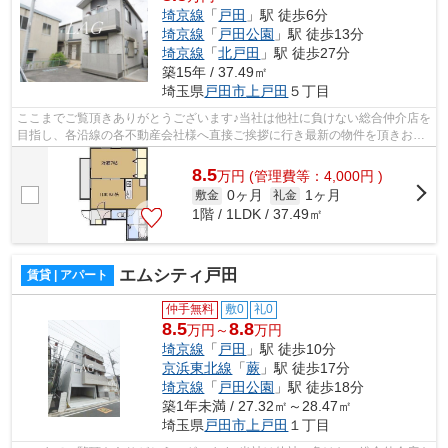
埼京線
「
戸田
」駅 徒歩6分
埼京線
「
戸田公園
」駅 徒歩13分
埼京線
「
北戸田
」駅 徒歩27分
築15年 / 37.49㎡
埼玉県
戸田市
上戸田
５丁目
ここまでご覧頂きありがとうございます♪当社は他社に負けない総合仲介店を
目指し、各沿線の各不動産会社様へ直接ご挨拶に行き最新の物件を頂きお客
様へ提供しております！最新の情報は...
8.5
万
円
(管理費等：4,000円 )
0ヶ月
1ヶ月
敷金
礼金
1階 / 1LDK / 37.49㎡
エムシティ戸田
賃貸 | アパート
仲手無料
敷0
礼0
8.5
8.8
万円～
万円
埼京線
「
戸田
」駅 徒歩10分
京浜東北線
「
蕨
」駅 徒歩17分
埼京線
「
戸田公園
」駅 徒歩18分
築1年未満 / 27.32㎡～28.47㎡
埼玉県
戸田市
上戸田
１丁目