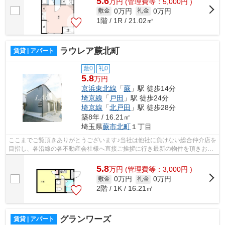
5.6
万
円
(管理費等：5,000円 )
0万円
0万円
敷金
礼金
1階 / 1R / 21.02㎡
ラウレア蕨北町
賃貸 | アパート
敷0
礼0
5.8
万円
京浜東北線
「
蕨
」駅 徒歩14分
埼京線
「
戸田
」駅 徒歩24分
埼京線
「
北戸田
」駅 徒歩28分
築8年 / 16.21㎡
埼玉県
蕨市
北町
１丁目
ここまでご覧頂きありがとうございます♪当社は他社に負けない総合仲介店を
目指し、各沿線の各不動産会社様へ直接ご挨拶に行き最新の物件を頂きお客
様へ提供しております！最新の情報は...
5.8
万
円
(管理費等：3,000円 )
0万円
0万円
敷金
礼金
2階 / 1K / 16.21㎡
グランワーズ
賃貸 | アパート