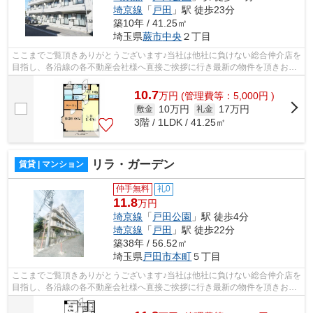
埼京線
「
戸田
」駅 徒歩23分
築10年 / 41.25㎡
埼玉県
蕨市
中央
２丁目
ここまでご覧頂きありがとうございます♪当社は他社に負けない総合仲介店を
目指し、各沿線の各不動産会社様へ直接ご挨拶に行き最新の物件を頂きお客
様へ提供しております！最新の情報は...
10.7
万
円
(管理費等：5,000円 )
10万円
17万円
敷金
礼金
3階 / 1LDK / 41.25㎡
リラ・ガーデン
賃貸 | マンション
仲手無料
礼0
11.8
万円
埼京線
「
戸田公園
」駅 徒歩4分
埼京線
「
戸田
」駅 徒歩22分
築38年 / 56.52㎡
埼玉県
戸田市
本町
５丁目
ここまでご覧頂きありがとうございます♪当社は他社に負けない総合仲介店を
目指し、各沿線の各不動産会社様へ直接ご挨拶に行き最新の物件を頂きお客
様へ提供しております！最新の情報は...