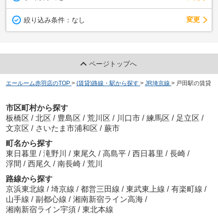
変更
絞り込み条件：
なし
ページトップへ
エールーム赤羽店のTOP
>
(賃貸)路線・駅から探す
>
JR埼京線
>
戸田駅の賃貸
市区町村から探す
板橋区
/
北区
/
豊島区
/
荒川区
/
川口市
/
練馬区
/
足立区
/
文京区
/
さいたま市浦和区
/
蕨市
町名から探す
東日暮里
/
滝野川
/
東尾久
/
高島平
/
西日暮里
/
長崎
/
浮間
/
西尾久
/
南長崎
/
荒川
路線から探す
京浜東北線
/
埼京線
/
都営三田線
/
東武東上線
/
有楽町線
/
山手線
/
副都心線
/
湘南新宿ライン高海
/
湘南新宿ライン宇須
/
東北本線