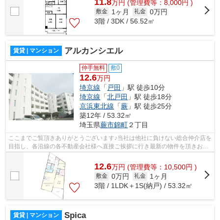
11.8
万
円
(管理費等：8,000円 )
1ヶ月
0万円
敷金
礼金
3階 / 3DK / 56.52㎡
アルカンシエル
賃貸 | マンション
仲手無料
敷0
12.6
万円
埼京線
「
戸田
」駅 徒歩10分
埼京線
「
北戸田
」駅 徒歩18分
京浜東北線
「
蕨
」駅 徒歩25分
築12年 / 53.32㎡
埼玉県
蕨市
錦町
２丁目
ここまでご覧頂きありがとうございます♪当社は他社に負けない総合仲介店を
目指し、各沿線の各不動産会社様へ直接ご挨拶に行き最新の物件を頂きお客
様へ提供しております！最新の情報は...
12.6
万
円
(管理費等：10,500円 )
0万円
1ヶ月
敷金
礼金
3階 / 1LDK＋1S(納戸) / 53.32㎡
Spica
賃貸 | マンション