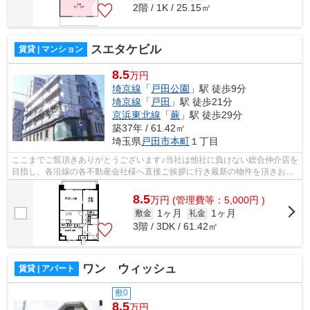
2階 / 1K / 25.15㎡
スエタケビル
賃貸 | マンション
8.5
万円
埼京線
「
戸田公園
」駅 徒歩9分
埼京線
「
戸田
」駅 徒歩21分
京浜東北線
「
蕨
」駅 徒歩29分
築37年 / 61.42㎡
埼玉県
戸田市
本町
１丁目
ここまでご覧頂きありがとうございます♪当社は他社に負けない総合仲介店を
目指し、各沿線の各不動産会社様へ直接ご挨拶に行き最新の物件を頂きお客
様へ提供しております！最新の情報は...
8.5
万
円
(管理費等：5,000円 )
1ヶ月
1ヶ月
敷金
礼金
3階 / 3DK / 61.42㎡
ワン ウィッシュ
賃貸 | アパート
敷0
8.5
万円