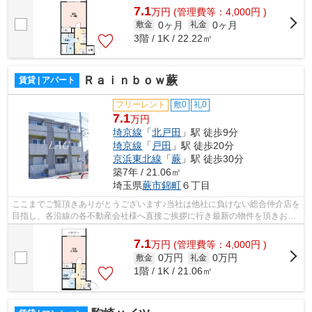
7.1
万
円
(管理費等：4,000円 )
0ヶ月
0ヶ月
敷金
礼金
3階 / 1K / 22.22㎡
Ｒａｉｎｂｏｗ蕨
賃貸 | アパート
フリーレント
敷0
礼0
7.1
万円
埼京線
「
北戸田
」駅 徒歩9分
埼京線
「
戸田
」駅 徒歩20分
京浜東北線
「
蕨
」駅 徒歩30分
築7年 / 21.06㎡
埼玉県
蕨市
錦町
６丁目
ここまでご覧頂きありがとうございます♪当社は他社に負けない総合仲介店を
目指し、各沿線の各不動産会社様へ直接ご挨拶に行き最新の物件を頂きお客
様へ提供しております！最新の情報は...
7.1
万
円
(管理費等：4,000円 )
0万円
0万円
敷金
礼金
1階 / 1K / 21.06㎡