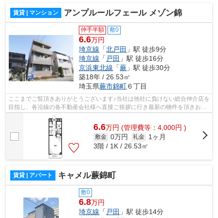
アンプルールフェール メゾン錦
賃貸 | マンション
仲手半額
敷0
6.6
万円
埼京線
「
北戸田
」駅 徒歩9分
埼京線
「
戸田
」駅 徒歩16分
京浜東北線
「
蕨
」駅 徒歩30分
築18年 / 26.53㎡
埼玉県
蕨市
錦町
６丁目
ここまでご覧頂きありがとうございます♪当社は他社に負けない総合仲介店を
目指し、各沿線の各不動産会社様へ直接ご挨拶に行き最新の物件を頂きお客
様へ提供しております！最新の情報は...
6.6
万
円
(管理費等：4,000円 )
0万円
1ヶ月
敷金
礼金
3階 / 1K / 26.53㎡
キャメル蕨錦町
賃貸 | アパート
敷0
6.8
万円
埼京線
「
戸田
」駅 徒歩14分