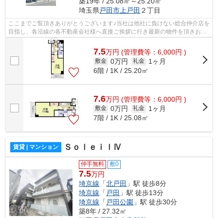
築19年 / 25.08㎡～25.20㎡
埼玉県
戸田市
上戸田
２丁目
ここまでご覧頂きありがとうございます♪当社は他社に負けない総合仲介店を
目指し、各沿線の各不動産会社様へ直接ご挨拶に行き最新の物件を頂きお客
様へ提供しております！最新の情報は...
7.5
万
円
(管理費等：6,000円 )
0万円
1ヶ月
敷金
礼金
6階 / 1K / 25.20㎡
7.6
万
円
(管理費等：6,000円 )
0万円
1ヶ月
敷金
礼金
7階 / 1K / 25.08㎡
ＳｏｌｅｉｌⅣ
賃貸 | マンション
仲手無料
敷0
7.5
万円
埼京線
「
北戸田
」駅 徒歩8分
埼京線
「
戸田
」駅 徒歩13分
埼京線
「
戸田公園
」駅 徒歩30分
築8年 / 27.32㎡