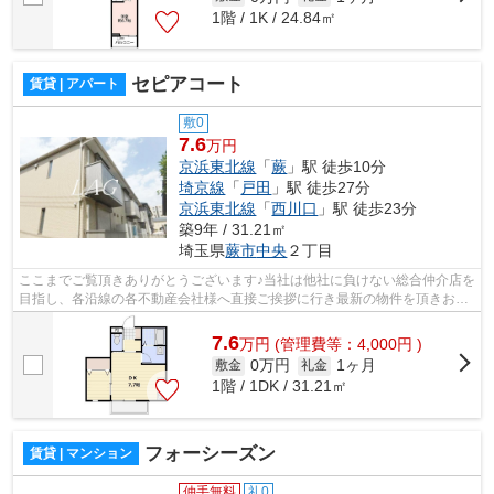
1階 / 1K / 24.84㎡
セピアコート
賃貸 | アパート
敷0
7.6
万円
京浜東北線
「
蕨
」駅 徒歩10分
埼京線
「
戸田
」駅 徒歩27分
京浜東北線
「
西川口
」駅 徒歩23分
築9年 / 31.21㎡
埼玉県
蕨市
中央
２丁目
ここまでご覧頂きありがとうございます♪当社は他社に負けない総合仲介店を
目指し、各沿線の各不動産会社様へ直接ご挨拶に行き最新の物件を頂きお客
様へ提供しております！最新の情報は...
7.6
万
円
(管理費等：4,000円 )
0万円
1ヶ月
敷金
礼金
1階 / 1DK / 31.21㎡
フォーシーズン
賃貸 | マンション
仲手無料
礼0