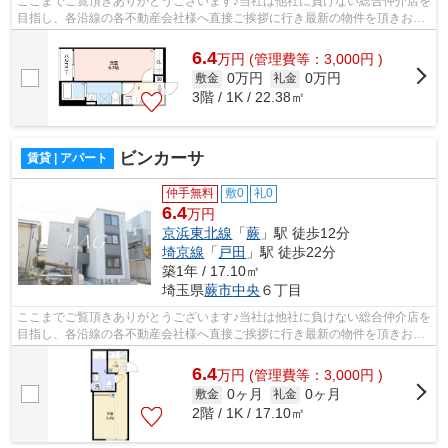
ここまでご覧頂きありがとうございます♪当社は他社に負けない総合仲介店を
目指し、各沿線の各不動産会社様へ直接ご挨拶に行き最新の物件を頂きお客
様へ提供しております！最新の情報は...
6.4
万
円
(管理費等：3,000円 )
0万円
0万円
敷金
礼金
3階 / 1K / 22.38㎡
ビンカーサ
賃貸 | アパート
仲手無料
敷0
礼0
6.4
万円
京浜東北線
「
蕨
」駅 徒歩12分
埼京線
「
戸田
」駅 徒歩22分
築1年 / 17.10㎡
埼玉県
蕨市
中央
６丁目
ここまでご覧頂きありがとうございます♪当社は他社に負けない総合仲介店を
目指し、各沿線の各不動産会社様へ直接ご挨拶に行き最新の物件を頂きお客
様へ提供しております！最新の情報は...
6.4
万
円
(管理費等：3,000円 )
0ヶ月
0ヶ月
敷金
礼金
2階 / 1K / 17.10㎡