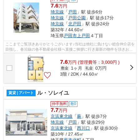
7.6
万円
埼京線
「
戸田
」駅 徒歩6分
埼京線
「
戸田公園
」駅 徒歩17分
埼京線
「
北戸田
」駅 徒歩24分
築32年 / 44.60㎡
埼玉県
戸田市
上戸田
４丁目
ここまでご覧頂きありがとうございます♪当社は他社に負けない総合仲介店を
目指し、各沿線の各不動産会社様へ直接ご挨拶に行き最新の物件を頂きお客
様へ提供しております！最新の情報は...
7.6
万
円
(管理費等：3,000円 )
1ヶ月
0万円
敷金
礼金
3階 / 2DK / 44.60㎡
ル・ソレイユ
賃貸 | アパート
仲手無料
敷0
7.7
万円
京浜東北線
「
蕨
」駅 徒歩7分
埼京線
「
戸田
」駅 徒歩29分
京浜東北線
「
西川口
」駅 徒歩30分
築10年 / 27.45㎡