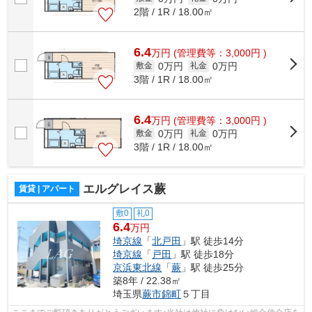
2階 / 1R / 18.00㎡
6.4
万
円
(管理費等：3,000円 )
0万円
0万円
敷金
礼金
3階 / 1R / 18.00㎡
6.4
万
円
(管理費等：3,000円 )
0万円
0万円
敷金
礼金
3階 / 1R / 18.00㎡
エルグレイス蕨
賃貸 | アパート
敷0
礼0
6.4
万円
埼京線
「
北戸田
」駅 徒歩14分
埼京線
「
戸田
」駅 徒歩18分
京浜東北線
「
蕨
」駅 徒歩25分
築8年 / 22.38㎡
埼玉県
蕨市
錦町
５丁目