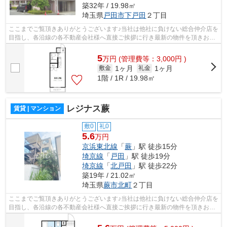
築32年 / 19.98㎡
埼玉県
戸田市
下戸田
２丁目
ここまでご覧頂きありがとうございます♪当社は他社に負けない総合仲介店を
目指し、各沿線の各不動産会社様へ直接ご挨拶に行き最新の物件を頂きお客
様へ提供しております！最新の情報は...
5
万
円
(管理費等：3,000円 )
1ヶ月
1ヶ月
敷金
礼金
1階 / 1R / 19.98㎡
レジナス蕨
賃貸 | マンション
敷0
礼0
5.6
万円
京浜東北線
「
蕨
」駅 徒歩15分
埼京線
「
戸田
」駅 徒歩19分
埼京線
「
北戸田
」駅 徒歩22分
築19年 / 21.02㎡
埼玉県
蕨市
北町
２丁目
ここまでご覧頂きありがとうございます♪当社は他社に負けない総合仲介店を
目指し、各沿線の各不動産会社様へ直接ご挨拶に行き最新の物件を頂きお客
様へ提供しております！最新の情報は...