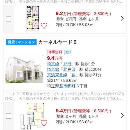
目指し、各沿線の各不動産会社様へ直接ご挨拶に行き最新の物件を頂きお客
様へ提供しております！最新の情報は...
9.2
万
円
(管理費等：3,300円 )
0万円
1ヶ月
敷金
礼金
2階 / 2LDK / 55.08㎡
カーネルヤードＢ
賃貸 | マンション
仲手無料
敷0
9.4
万円
埼京線
「
戸田
」駅 徒歩1分
埼京線
「
北戸田
」駅 徒歩20分
京浜東北線
「
蕨
」駅 徒歩21分
築21年 / 56.63㎡
埼玉県
蕨市
錦町
３丁目
ここまでご覧頂きありがとうございます♪当社は他社に負けない総合仲介店を
目指し、各沿線の各不動産会社様へ直接ご挨拶に行き最新の物件を頂きお客
様へ提供しております！最新の情報は...
9.4
万
円
(管理費等：6,500円 )
0ヶ月
1ヶ月
敷金
礼金
2階 / 2LDK / 56.63㎡