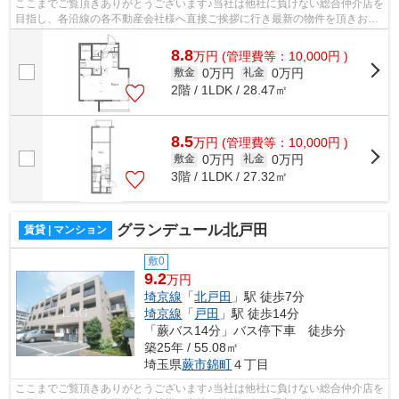
ここまでご覧頂きありがとうございます♪当社は他社に負けない総合仲介店を
目指し、各沿線の各不動産会社様へ直接ご挨拶に行き最新の物件を頂きお客
様へ提供しております！最新の情報は...
8.8
万
円
(管理費等：10,000円 )
0万円
0万円
敷金
礼金
2階 / 1LDK / 28.47㎡
8.5
万
円
(管理費等：10,000円 )
0万円
0万円
敷金
礼金
3階 / 1LDK / 27.32㎡
グランデュール北戸田
賃貸 | マンション
敷0
9.2
万円
埼京線
「
北戸田
」駅 徒歩7分
埼京線
「
戸田
」駅 徒歩14分
「蕨バス14分」バス停下車 徒歩分
築25年 / 55.08㎡
埼玉県
蕨市
錦町
４丁目
ここまでご覧頂きありがとうございます♪当社は他社に負けない総合仲介店を