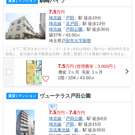
駒崎ハイツ
賃貸 | マンション
7.5
万円
埼京線
「
戸田
」駅 徒歩10分
埼京線
「
北戸田
」駅 徒歩13分
埼京線
「
戸田公園
」駅 徒歩30分
築37年 / 43.00㎡
埼玉県
戸田市
大字新曽
ここまでご覧頂きありがとうございます♪当社は他社に負けない総合仲介店を
目指し、各沿線の各不動産会社様へ直接ご挨拶に行き最新の物件を頂きお客
様へ提供しております！最新の情報は...
7.5
万
円
(管理費等：3,000円 )
2ヶ月
1ヶ月
敷金
礼金
1階 / 2DK / 43.00㎡
ヴューテラス戸田公園
賃貸 | マンション
敷0
7.5
7.6
万円～
万円
埼京線
「
戸田公園
」駅 徒歩6分
埼京線
「
戸田
」駅 徒歩15分
京浜東北線
「
蕨
」駅 徒歩30分