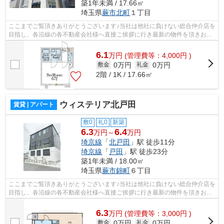
築1年未満 / 17.66㎡
埼玉県
蕨市
北町
１丁目
ここまでご覧頂きありがとうございます♪当社は他社に負けない総合仲介店を
目指し、各沿線の各不動産会社様へ直接ご挨拶に行き最新の物件を頂きお客
様へ提供しております！最新の情報は...
6.1
万
円
(管理費等：4,000円 )
0万円
0万円
敷金
礼金
2階 / 1K / 17.66㎡
ウィステリア北戸田
賃貸 | アパート
敷0
礼0
新築
6.3
6.4
万円～
万円
埼京線
「
北戸田
」駅 徒歩11分
埼京線
「
戸田
」駅 徒歩23分
築1年未満 / 18.00㎡
埼玉県
蕨市
錦町
６丁目
ここまでご覧頂きありがとうございます♪当社は他社に負けない総合仲介店を
目指し、各沿線の各不動産会社様へ直接ご挨拶に行き最新の物件を頂きお客
様へ提供しております！最新の情報は...
6.3
万
円
(管理費等：3,000円 )
0万円
0万円
敷金
礼金