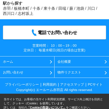
駅から探す
赤羽
/
板橋本町
/
十条
/
東十条
/
田端
/
蕨
/
池袋
/
川口
/
西川口
/
志村坂上
電話でお問い合わせ
営業時間：
10：00～19：00
定休日：
毎週水曜日(祝日の場合は営業)
ホーム
会社概要
お問い合わせ
物件リクエスト
プライバシーポリシー
利用規約
アクセスマップ
PCサイト
Copyright(c) エールーム赤羽店 All rights reserved.
当サイトでは、お客様の当サイト利用状況把握、サービス向上検討を目的と
して、クッキー（Cookie）を使用しています。
詳しくは、当社の
「Cookieの取扱いについて」
をご確認ください。