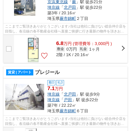
京浜東北線
「
蕨
」駅 徒歩21分
埼京線
「
北戸田
」駅 徒歩22分
築3年 / 20.16㎡
埼玉県
蕨市
錦町
２丁目
ここまでご覧頂きありがとうございます♪当社は他社に負けない総合仲介店を
目指し、各沿線の各不動産会社様へ直接ご挨拶に行き最新の物件を頂きお客
様へ提供しております！最新の情報は...
6.8
万
円
(管理費等：3,000円 )
0万円
1ヶ月
敷金
礼金
2階 / 1K / 20.16㎡
プレジール
賃貸 | アパート
敷0
礼0
7.1
万円
埼京線
「
北戸田
」駅 徒歩9分
埼京線
「
戸田
」駅 徒歩22分
築7年 / 22.22㎡
埼玉県
蕨市
錦町
６丁目
ここまでご覧頂きありがとうございます♪当社は他社に負けない総合仲介店を
目指し、各沿線の各不動産会社様へ直接ご挨拶に行き最新の物件を頂きお客
様へ提供しております！最新の情報は...