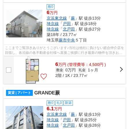
敷0
6
万円
京浜東北線
「
蕨
」駅 徒歩13分
埼京線
「
戸田
」駅 徒歩18分
埼京線
「
北戸田
」駅 徒歩27分
築18年 / 23.77㎡
埼玉県
蕨市
中央
５丁目
ここまでご覧頂きありがとうございます♪当社は他社に負けない総合仲介店を
目指し、各沿線の各不動産会社様へ直接ご挨拶に行き最新の物件を頂きお客
様へ提供しております！最新の情報は...
6
万
円
(管理費等：4,500円 )
0万円
1ヶ月
敷金
礼金
2階 / 1K / 23.77㎡
GRANDE蕨
賃貸 | アパート
敷0
礼0
新築
6.1
万円
京浜東北線
「
蕨
」駅 徒歩13分
埼京線
「
戸田
」駅 徒歩25分
埼京線
「
北戸田
」駅 徒歩28分