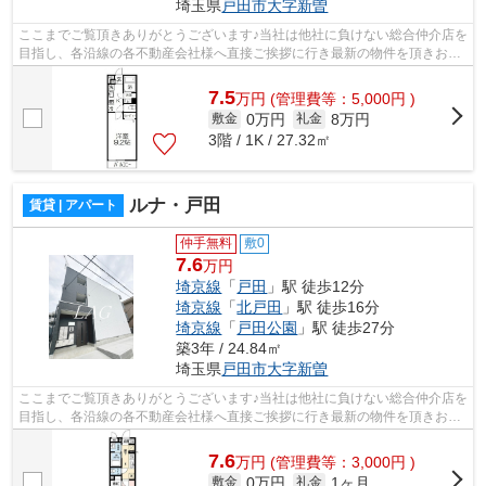
埼玉県
戸田市
大字新曽
ここまでご覧頂きありがとうございます♪当社は他社に負けない総合仲介店を
目指し、各沿線の各不動産会社様へ直接ご挨拶に行き最新の物件を頂きお客
様へ提供しております！最新の情報は...
7.5
万
円
(管理費等：5,000円 )
0万円
8万円
敷金
礼金
3階 / 1K / 27.32㎡
ルナ・戸田
賃貸 | アパート
仲手無料
敷0
7.6
万円
埼京線
「
戸田
」駅 徒歩12分
埼京線
「
北戸田
」駅 徒歩16分
埼京線
「
戸田公園
」駅 徒歩27分
築3年 / 24.84㎡
埼玉県
戸田市
大字新曽
ここまでご覧頂きありがとうございます♪当社は他社に負けない総合仲介店を
目指し、各沿線の各不動産会社様へ直接ご挨拶に行き最新の物件を頂きお客
様へ提供しております！最新の情報は...
7.6
万
円
(管理費等：3,000円 )
0万円
1ヶ月
敷金
礼金