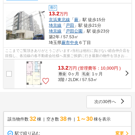
敷0
13.2
万円
京浜東北線
「
蕨
」駅 徒歩15分
埼京線
「
戸田
」駅 徒歩21分
埼京線
「
戸田公園
」駅 徒歩23分
築2年 / 57.53㎡
埼玉県
蕨市
中央
６丁目
ここまでご覧頂きありがとうございます♪当社は他社に負けない総合仲介店を
目指し、各沿線の各不動産会社様へ直接ご挨拶に行き最新の物件を頂きお客
様へ提供しております！最新の情報は...
13.2
万
円
(管理費等：10,000円 )
0ヶ月
1ヶ月
敷金
礼金
3階 / 2LDK / 57.53㎡
次の30件へ
32
38
1～30
該当物件数
棟
空き数
件
棟を表示
駅で絞り込む
変更