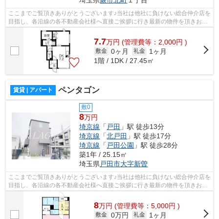
埼玉県
蕨市
北町
１丁目
ここまでご覧頂きありがとうございます♪当社は他社に負けない総合仲介店を
目指し、各沿線の各不動産会社様へ直接ご挨拶に行き最新の物件を頂きお客
様へ提供しております！最新の情報は...
7.7
万
円
(管理費等：2,000円 )
0ヶ月
1ヶ月
敷金
礼金
1階 / 1DK / 27.45㎡
ペンタゴン
賃貸 | アパート
敷0
8
万円
埼京線
「
戸田
」駅 徒歩13分
埼京線
「
北戸田
」駅 徒歩17分
埼京線
「
戸田公園
」駅 徒歩28分
築1年 / 25.15㎡
埼玉県
戸田市
大字新曽
ここまでご覧頂きありがとうございます♪当社は他社に負けない総合仲介店を
目指し、各沿線の各不動産会社様へ直接ご挨拶に行き最新の物件を頂きお客
様へ提供しております！最新の情報は...
8
万
円
(管理費等：5,000円 )
0万円
1ヶ月
敷金
礼金