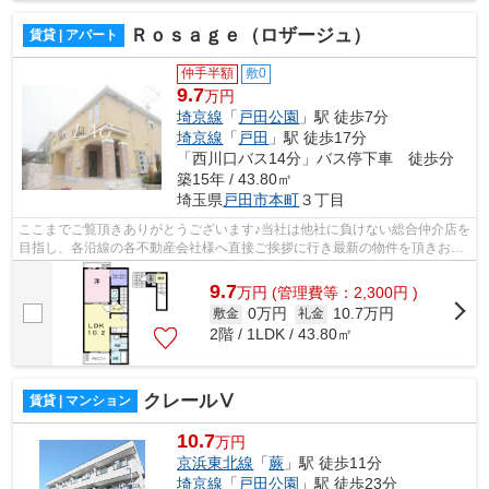
Ｒｏｓａｇｅ（ロザージュ）
賃貸 | アパート
仲手半額
敷0
9.7
万円
埼京線
「
戸田公園
」駅 徒歩7分
埼京線
「
戸田
」駅 徒歩17分
「西川口バス14分」バス停下車 徒歩分
築15年 / 43.80㎡
埼玉県
戸田市
本町
３丁目
ここまでご覧頂きありがとうございます♪当社は他社に負けない総合仲介店を
目指し、各沿線の各不動産会社様へ直接ご挨拶に行き最新の物件を頂きお客
様へ提供しております！最新の情報は...
9.7
万
円
(管理費等：2,300円 )
0万円
10.7万円
敷金
礼金
2階 / 1LDK / 43.80㎡
クレールⅤ
賃貸 | マンション
10.7
万円
京浜東北線
「
蕨
」駅 徒歩11分
埼京線
「
戸田公園
」駅 徒歩23分