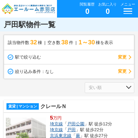
閲覧履歴
お気に入り
メニュー
0
0
戸田駅物件一覧
32
38
1～30
該当物件数
棟
空き数
件
棟を表示
駅で絞り込む
変更
変更
絞り込み条件：
なし
クレールＮ
賃貸 | マンション
5
万円
埼京線
「
戸田公園
」駅 徒歩12分
埼京線
「
戸田
」駅 徒歩22分
京浜東北線
「
蕨
」駅 徒歩27分