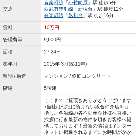
有楽町線
「
小竹向原
」駅 徒歩6分
交通
西武有楽町線
「
新桜台
」駅 徒歩12分
有楽町線
「
氷川台
」駅 徒歩16分
賃料
10万円
管理費等
9,000円
面積
27.24㎡
築年月
2015年 3月(築11年)
種別 / 構造
マンション / 鉄筋コンクリート
階建
5階建
ここまでご覧頂きありがとうございます
♪当社は他社に負けない総合仲介店を目
指し、各沿線の各不動産会社様へ直接ご
挨拶に行き最新の物件を頂きお客様へ提
供しております！最新の情報はインター
ネットに掲載されるまでにお時間がかか