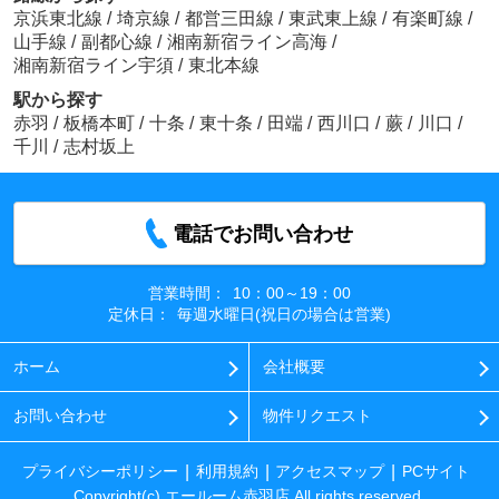
京浜東北線
/
埼京線
/
都営三田線
/
東武東上線
/
有楽町線
/
山手線
/
副都心線
/
湘南新宿ライン高海
/
湘南新宿ライン宇須
/
東北本線
駅から探す
赤羽
/
板橋本町
/
十条
/
東十条
/
田端
/
西川口
/
蕨
/
川口
/
千川
/
志村坂上
電話でお問い合わせ
営業時間：
10：00～19：00
定休日：
毎週水曜日(祝日の場合は営業)
ホーム
会社概要
お問い合わせ
物件リクエスト
プライバシーポリシー
利用規約
アクセスマップ
PCサイト
Copyright(c) エールーム赤羽店 All rights reserved.