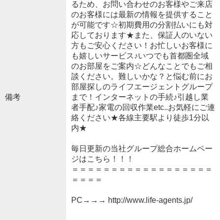
るため、お問い合わせのお客様やご来店
のお客様には最新の情報を提供すること
が可能です☆初期費用の分割払いにも対
応しております★また、保証人のいない
方もご安心ください！お忙しいお客様に
も嬉しいサービス♪いつでも首都圏全域
のお部屋をご案内☆どんなことでもご相
談ください。難しいかな？と悩む前にお
部屋探しのライフエージェントグループ
備考
まで！インターネットの手続♪引越し業
者手配♪家電の回収作業etc..お気軽にご連
絡ください★各線主要駅より徒歩1分以
内★
毎日更新の当社グループ総合ホームペー
ジはこちら！！！
＝＝＝＝＝＝＝＝＝＝＝＝＝＝＝＝＝＝
＝＝＝＝
PC→→→ http://www.life-agents.jp/