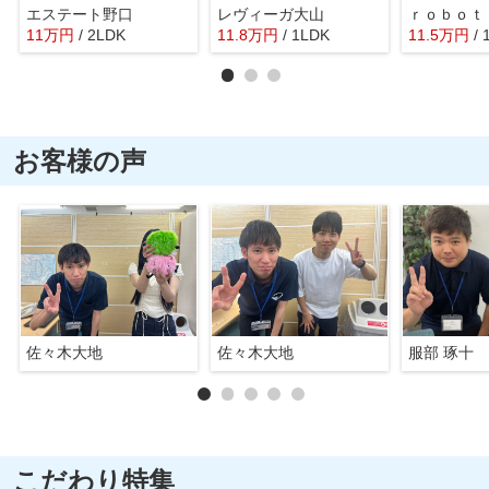
エステート野口
レヴィーガ大山
11
万
円
/ 2LDK
11.8
万
円
/ 1LDK
11.5
万
円
/
お客様の声
佐々木大地
佐々木大地
服部 琢十
こだわり特集