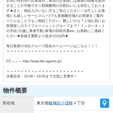
お問い合わせのお客様やご来店のお客様には最新の情報を提供
することが可能です☆初期費用の分割払いにも対応しておりま
す★また、保証人のいない方もご安心ください！お忙しいお客
様にも嬉しいサービス♪いつでも首都圏全域のお部屋をご案内
☆どんなことでもご相談ください。難しいかな？と悩む前にお
部屋探しのライフエージェントグループまで！インターネット
の手続♪引越し業者手配♪家電の回収作業etc..お気軽にご連絡く
ださい★各線主要駅より徒歩1分以内★
毎日更新の当社グループ総合ホームページはこちら！！！
＝＝＝＝＝＝＝＝＝＝＝＝＝＝＝＝＝＝＝＝＝＝
PC→→→ http://www.life-agents.jp/
＝＝＝＝＝＝＝＝＝＝＝＝＝＝＝＝＝＝＝＝＝＝
水曜定休：10:00～19:00まで元気に営業中！
物件概要
所在地
東京都
板橋区
小茂根
４丁目