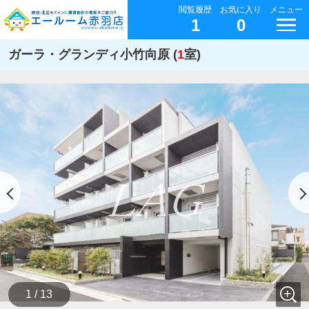
閲覧履歴
お気に入り
メニュー
1
0
ガーラ・グランディ小竹向原 (
1
室)
1 / 13