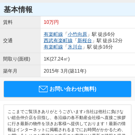
基本情報
賃料
10万円
有楽町線
「
小竹向原
」駅 徒歩6分
交通
西武有楽町線
「
新桜台
」駅 徒歩12分
有楽町線
「
氷川台
」駅 徒歩16分
間取り(面積)
1K(27.24㎡)
築年月
2015年 3月(築11年)
お問い合わせ(無料)
ここまでご覧頂きありがとうございます♪当社は他社に負けな
い総合仲介店を目指し、各沿線の各不動産会社様へ直接ご挨拶
に行き最新の物件を頂きお客様へ提供しております！最新の情
報はインターネットに掲載されるまでにお時間がかかるため、