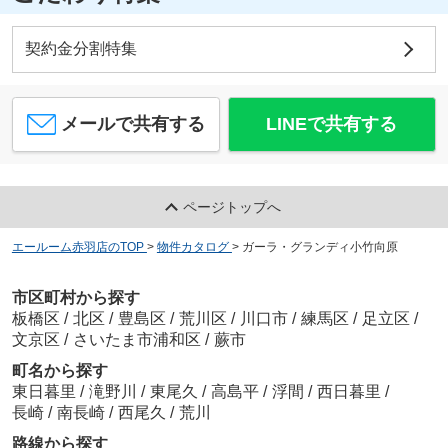
契約金分割特集
メールで共有する
LINEで共有する
ページトップへ
エールーム赤羽店のTOP
>
物件カタログ
>
ガーラ・グランディ小竹向原
市区町村から探す
板橋区
/
北区
/
豊島区
/
荒川区
/
川口市
/
練馬区
/
足立区
/
文京区
/
さいたま市浦和区
/
蕨市
町名から探す
東日暮里
/
滝野川
/
東尾久
/
高島平
/
浮間
/
西日暮里
/
長崎
/
南長崎
/
西尾久
/
荒川
路線から探す