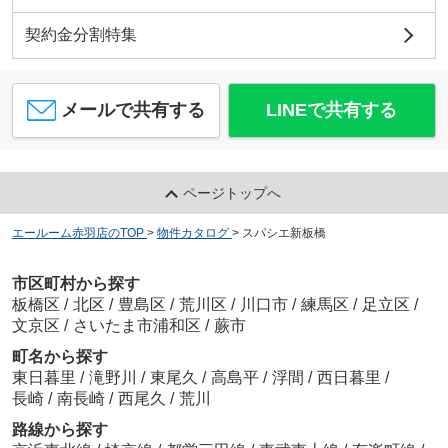
契約金分割特集
メールで共有する
LINEで共有する
ページトップへ
エールーム赤羽店のTOP
>
物件カタログ
>
スパシエ新板橋
市区町村から探す
板橋区
/
北区
/
豊島区
/
荒川区
/
川口市
/
練馬区
/
足立区
/
文京区
/
さいたま市浦和区
/
蕨市
町名から探す
東日暮里
/
滝野川
/
東尾久
/
高島平
/
浮間
/
西日暮里
/
長崎
/
南長崎
/
西尾久
/
荒川
路線から探す