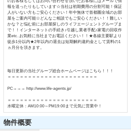
のお客様もしくはお問い合わせを頂いたお客様にはメールで情
報を送ったりもしています☆当社は初期費用の分割可能！保証
人がいない方もご安心ください！年中無休で首都圏全域のお部
屋をご案内可能☆どんなご相談でもご安心ください！！難しい
かな？と悩む前にお部屋探しのライフエージェントグループま
で！！インターネットの手続き♪引越し業者手配♪家電の回収作
業etc..お気軽に当社までお電話ください！！★各線主要駅より
徒歩1分以内★2年以内の退去は短期解約違約金として賃料の1
ヵ月分を頂きます。
毎日更新の当社グループ総合ホームページはこちら！！！
＝＝＝＝＝＝＝＝＝＝＝＝＝＝＝＝＝＝＝＝＝＝
PC→→→ http://www.life-agents.jp/
＝＝＝＝＝＝＝＝＝＝＝＝＝＝＝＝＝＝＝＝＝＝
水曜定休：AM10:00～PM19:00まで元気に営業中！
物件概要