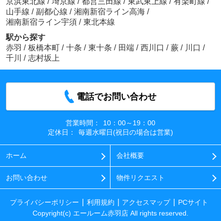
京浜東北線
/
埼京線
/
都営三田線
/
東武東上線
/
有楽町線
/
山手線
/
副都心線
/
湘南新宿ライン高海
/
湘南新宿ライン宇須
/
東北本線
駅から探す
赤羽
/
板橋本町
/
十条
/
東十条
/
田端
/
西川口
/
蕨
/
川口
/
千川
/
志村坂上
電話でお問い合わせ
営業時間：
10：00～19：00
定休日：
毎週水曜日(祝日の場合は営業)
ホーム
会社概要
お問い合わせ
物件リクエスト
プライバシーポリシー
利用規約
アクセスマップ
PCサイト
Copyright(c) エールーム赤羽店 All rights reserved.