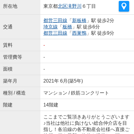
所在地
東京都
北区
滝野川
６丁目
都営三田線
「
新板橋
」駅 徒歩2分
交通
埼京線
「
板橋
」駅 徒歩6分
都営三田線
「
西巣鴨
」駅 徒歩9分
賃料
-
管理費等
-
面積
-
築年月
2021年 6月(築5年)
種別 / 構造
マンション / 鉄筋コンクリート
階建
14階建
ここまでご覧頂きありがとうございます
♪当社は他社に負けない総合仲介店を目
指し！各沿線の各不動産会社様へ直接ご