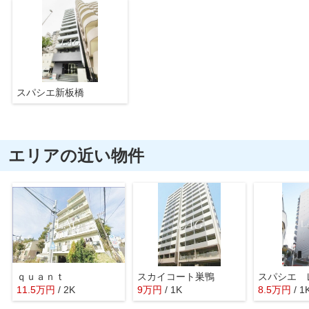
スパシエ新板橋
エリアの近い物件
ｑｕａｎｔ
スカイコート巣鴨
11.5
万
円
/ 2K
9
万
円
/ 1K
8.5
万
円
/ 1