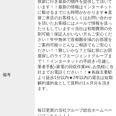
挨拶に行き最新の物件を提供して頂いて
います！！最新の情報はインターネット
に載せるまでにも時間がかかります★直
接ご来店のお客様もしくはお問い合わせ
を頂いたお客様にはメールで情報を送っ
たりもしています☆当社は初期費用の分
割可能！保証人がいない方もご安心くだ
さい！年中無休で首都圏全域のお部屋を
ご案内可能☆どんなご相談でもご安心く
ださい！！難しいかな？と悩む前にお部
屋探しのライフエージェントグループま
で！！インターネットの手続き♪引越し
業者手配♪家電の回収作業etc..お気軽に当
社までお電話ください！！★各線主要駅
備考
より徒歩1分以内★2年以内の退去は短期
解約違約金として賃料の1ヵ月分を頂き
ます。
毎日更新の当社グループ総合ホームペー
ジはこちら！！！