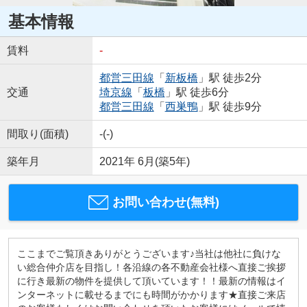
基本情報
賃料
-
都営三田線
「
新板橋
」駅 徒歩2分
交通
埼京線
「
板橋
」駅 徒歩6分
都営三田線
「
西巣鴨
」駅 徒歩9分
間取り(面積)
-(-)
築年月
2021年 6月(築5年)
お問い合わせ(無料)
ここまでご覧頂きありがとうございます♪当社は他社に負けな
い総合仲介店を目指し！各沿線の各不動産会社様へ直接ご挨拶
に行き最新の物件を提供して頂いています！！最新の情報はイ
ンターネットに載せるまでにも時間がかかります★直接ご来店