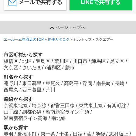
メールで共有する
LINEで共有する
ページトップへ
エールーム赤羽店のTOP
>
物件カタログ
>
ヒルトップ・スクエアー
市区町村から探す
板橋区
/
北区
/
豊島区
/
荒川区
/
川口市
/
練馬区
/
足立区
/
文京区
/
さいたま市浦和区
/
蕨市
町名から探す
滝野川
/
東日暮里
/
東尾久
/
高島平
/
浮間
/
南長崎
/
長崎
/
西尾久
/
西日暮里
/
荒川
路線から探す
京浜東北線
/
埼京線
/
都営三田線
/
東武東上線
/
有楽町線
/
山手線
/
副都心線
/
湘南新宿ライン宇須
/
湘南新宿ライン高海
/
南北線
駅から探す
赤羽
/
板橋本町
/
東十条
/
十条
/
田端
/
蕨
/
池袋
/
志村坂上
/