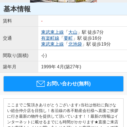
基本情報
賃料
-
東武東上線
「
大山
」駅 徒歩7分
交通
有楽町線
「
要町
」駅 徒歩16分
東武東上線
「
北池袋
」駅 徒歩19分
間取り(面積)
-(-)
築年月
1999年 4月(築27年)
お問い合わせ(無料)
ここまでご覧頂きありがとうございます♪当社は他社に負けな
い総合仲介店を目指し！各沿線の各不動産会社様へ直接ご挨拶
に行き最新の物件を提供して頂いています！！最新の情報はイ
ンターネットに載せるまでにも時間がかかります★直接ご来店