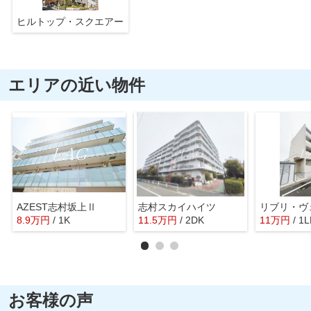
ヒルトップ・スクエアー
エリアの近い物件
AZEST志村坂上Ⅱ
志村スカイハイツ
リブリ・ヴ
8.9
万
円
/ 1K
11.5
万
円
/ 2DK
11
万
円
/ 1
お客様の声