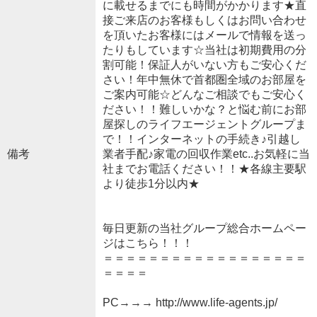
に載せるまでにも時間がかかります★直
接ご来店のお客様もしくはお問い合わせ
を頂いたお客様にはメールで情報を送っ
たりもしています☆当社は初期費用の分
割可能！保証人がいない方もご安心くだ
さい！年中無休で首都圏全域のお部屋を
ご案内可能☆どんなご相談でもご安心く
ださい！！難しいかな？と悩む前にお部
屋探しのライフエージェントグループま
で！！インターネットの手続き♪引越し
備考
業者手配♪家電の回収作業etc..お気軽に当
社までお電話ください！！★各線主要駅
より徒歩1分以内★
毎日更新の当社グループ総合ホームペー
ジはこちら！！！
＝＝＝＝＝＝＝＝＝＝＝＝＝＝＝＝＝＝
＝＝＝＝
PC→→→ http://www.life-agents.jp/