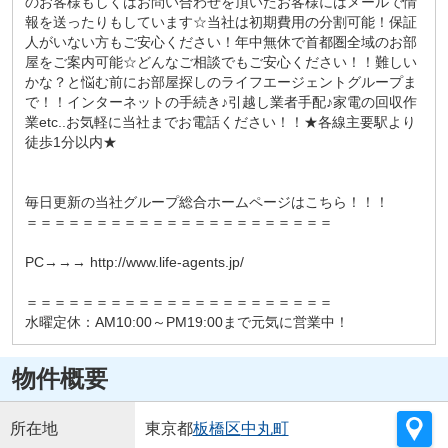
のお客様もしくはお問い合わせを頂いたお客様にはメールで情
報を送ったりもしています☆当社は初期費用の分割可能！保証
人がいない方もご安心ください！年中無休で首都圏全域のお部
屋をご案内可能☆どんなご相談でもご安心ください！！難しい
かな？と悩む前にお部屋探しのライフエージェントグループま
で！！インターネットの手続き♪引越し業者手配♪家電の回収作
業etc..お気軽に当社までお電話ください！！★各線主要駅より
徒歩1分以内★
毎日更新の当社グループ総合ホームページはこちら！！！
＝＝＝＝＝＝＝＝＝＝＝＝＝＝＝＝＝＝＝＝＝＝
PC→→→ http://www.life-agents.jp/
＝＝＝＝＝＝＝＝＝＝＝＝＝＝＝＝＝＝＝＝＝＝
水曜定休：AM10:00～PM19:00まで元気に営業中！
物件概要
所在地
東京都
板橋区
中丸町