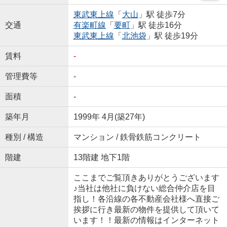
東武東上線
「
大山
」駅 徒歩7分
交通
有楽町線
「
要町
」駅 徒歩16分
東武東上線
「
北池袋
」駅 徒歩19分
賃料
-
管理費等
-
面積
-
築年月
1999年 4月(築27年)
種別 / 構造
マンション / 鉄骨鉄筋コンクリート
階建
13階建 地下1階
ここまでご覧頂きありがとうございます
♪当社は他社に負けない総合仲介店を目
指し！各沿線の各不動産会社様へ直接ご
挨拶に行き最新の物件を提供して頂いて
います！！最新の情報はインターネット