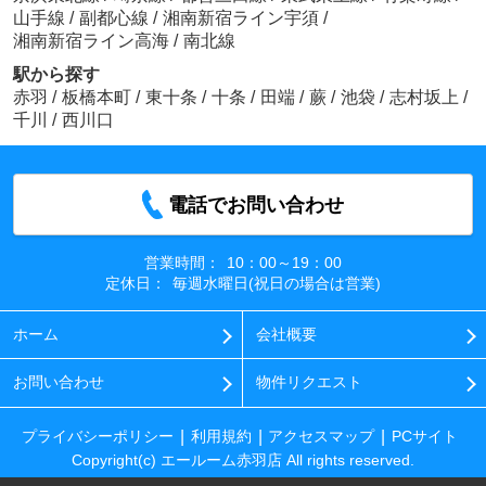
山手線
/
副都心線
/
湘南新宿ライン宇須
/
湘南新宿ライン高海
/
南北線
駅から探す
赤羽
/
板橋本町
/
東十条
/
十条
/
田端
/
蕨
/
池袋
/
志村坂上
/
千川
/
西川口
電話でお問い合わせ
営業時間：
10：00～19：00
定休日：
毎週水曜日(祝日の場合は営業)
ホーム
会社概要
お問い合わせ
物件リクエスト
プライバシーポリシー
利用規約
アクセスマップ
PCサイト
Copyright(c) エールーム赤羽店 All rights reserved.