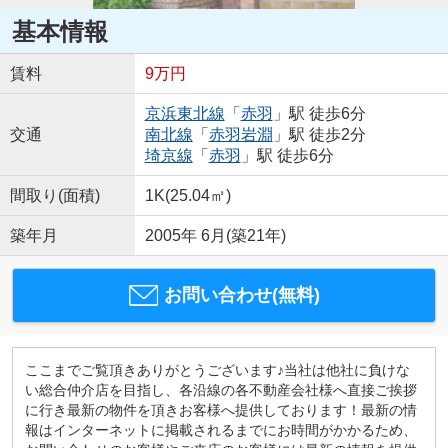
基本情報
賃料
9万円
京浜東北線
「
赤羽
」駅 徒歩6分
交通
南北線
「
赤羽岩淵
」駅 徒歩2分
埼京線
「
赤羽
」駅 徒歩6分
間取り(面積)
1K(25.04㎡)
築年月
2005年 6月(築21年)
お問い合わせ(無料)
ここまでご覧頂きありがとうございます♪当社は他社に負けな
い総合仲介店を目指し、各沿線の各不動産会社様へ直接ご挨拶
に行き最新の物件を頂きお客様へ提供しております！最新の情
報はインターネットに掲載されるまでにお時間がかかるため、