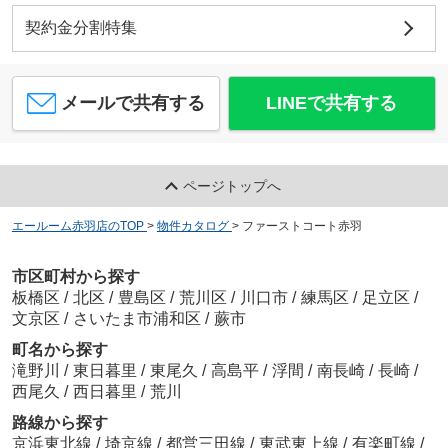
契約金分割特集
メールで共有する
LINEで共有する
ページトップへ
エールーム赤羽店のTOP
>
物件カタログ
>
ファーストコート赤羽
市区町村から探す
板橋区
/
北区
/
豊島区
/
荒川区
/
川口市
/
練馬区
/
足立区
/
文京区
/
さいたま市浦和区
/
蕨市
町名から探す
滝野川
/
東日暮里
/
東尾久
/
高島平
/
浮間
/
南長崎
/
長崎
/
西尾久
/
西日暮里
/
荒川
路線から探す
京浜東北線
/
埼京線
/
都営三田線
/
東武東上線
/
有楽町線
/