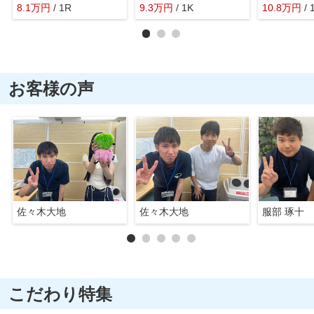
8.1
万
円
/ 1R
9.3
万
円
/ 1K
10.8
万
円
/ 
お客様の声
佐々木大地
佐々木大地
服部 琢十
こだわり特集