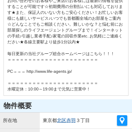
お問い合わせのお客様やご来店のお客様には最新の情報を提供
することが可能です☆初期費用の分割払いにも対応しておりま
す★また、保証人のいない方もご安心ください！お忙しいお客
様にも嬉しいサービス♪いつでも首都圏全域のお部屋をご案内
☆どんなことでもご相談ください。難しいかな？と悩む前にお
部屋探しのライフエージェントグループまで！インターネット
の手続♪引越し業者手配♪家電の回収作業etc..お気軽にご連絡く
ださい★各線主要駅より徒歩1分以内★
毎日更新の当社グループ総合ホームページはこちら！！！
＝＝＝＝＝＝＝＝＝＝＝＝＝＝＝＝＝＝＝＝＝＝
PC→→→ http://www.life-agents.jp/
＝＝＝＝＝＝＝＝＝＝＝＝＝＝＝＝＝＝＝＝＝＝
水曜定休：10:00～19:00まで元気に営業中！
物件概要
所在地
東京都
北区
赤羽
３丁目