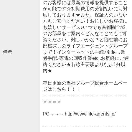
のお客様には最新の情報を提供すること
が可能です☆初期費用の分割払いにも対
応しております★また、保証人のいない
方もご安心ください！お忙しいお客様に
も嬉しいサービス♪いつでも首都圏全域
のお部屋をご案内☆どんなことでもご相
談ください。難しいかな？と悩む前にお
部屋探しのライフエージェントグループ
備考
まで！インターネットの手続♪引越し業
者手配♪家電の回収作業etc..お気軽にご連
絡ください★各線主要駅より徒歩1分以
内★
毎日更新の当社グループ総合ホームペー
ジはこちら！！！
＝＝＝＝＝＝＝＝＝＝＝＝＝＝＝＝＝＝
＝＝＝＝
PC→→→ http://www.life-agents.jp/
＝＝＝＝＝＝＝＝＝＝＝＝＝＝＝＝＝＝