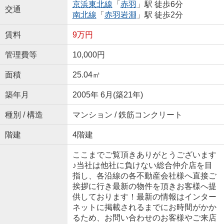
京浜東北線
「
赤羽
」駅 徒歩6分
交通
南北線
「
赤羽岩淵
」駅 徒歩2分
賃料
9万円
管理費等
10,000円
面積
25.04㎡
築年月
2005年 6月(築21年)
種別 / 構造
マンション / 鉄筋コンクリート
階建
4階建
ここまでご覧頂きありがとうございます
♪当社は他社に負けない総合仲介店を目
指し、各沿線の各不動産会社様へ直接ご
挨拶に行き最新の物件を頂きお客様へ提
供しております！最新の情報はインター
ネットに掲載されるまでにお時間がかか
るため、お問い合わせのお客様やご来店