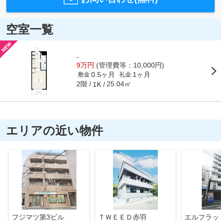
空室一覧
-
9万円
(管理費等：10,000円)
0.5ヶ月
1ヶ月
敷金
礼金
2階
25.04㎡
1K
エリアの近い物件
フジマツ第3ビル
ＴＷＥＥＤ赤羽
エルフラッ