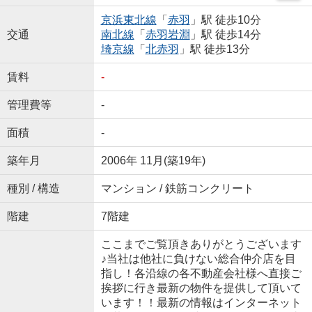
京浜東北線
「
赤羽
」駅 徒歩10分
交通
南北線
「
赤羽岩淵
」駅 徒歩14分
埼京線
「
北赤羽
」駅 徒歩13分
賃料
-
管理費等
-
面積
-
築年月
2006年 11月(築19年)
種別 / 構造
マンション / 鉄筋コンクリート
階建
7階建
ここまでご覧頂きありがとうございます
♪当社は他社に負けない総合仲介店を目
指し！各沿線の各不動産会社様へ直接ご
挨拶に行き最新の物件を提供して頂いて
います！！最新の情報はインターネット