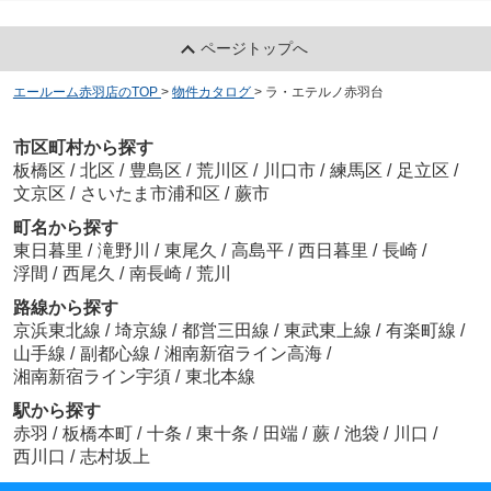
ページトップへ
エールーム赤羽店のTOP
>
物件カタログ
>
ラ・エテルノ赤羽台
市区町村から探す
板橋区
/
北区
/
豊島区
/
荒川区
/
川口市
/
練馬区
/
足立区
/
文京区
/
さいたま市浦和区
/
蕨市
町名から探す
東日暮里
/
滝野川
/
東尾久
/
高島平
/
西日暮里
/
長崎
/
浮間
/
西尾久
/
南長崎
/
荒川
路線から探す
京浜東北線
/
埼京線
/
都営三田線
/
東武東上線
/
有楽町線
/
山手線
/
副都心線
/
湘南新宿ライン高海
/
湘南新宿ライン宇須
/
東北本線
駅から探す
赤羽
/
板橋本町
/
十条
/
東十条
/
田端
/
蕨
/
池袋
/
川口
/
西川口
/
志村坂上