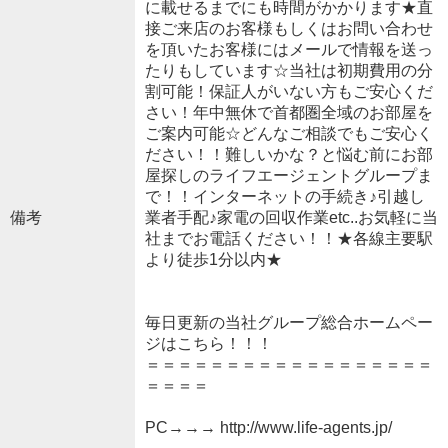
に載せるまでにも時間がかかります★直
接ご来店のお客様もしくはお問い合わせ
を頂いたお客様にはメールで情報を送っ
たりもしています☆当社は初期費用の分
割可能！保証人がいない方もご安心くだ
さい！年中無休で首都圏全域のお部屋を
ご案内可能☆どんなご相談でもご安心く
ださい！！難しいかな？と悩む前にお部
屋探しのライフエージェントグループま
で！！インターネットの手続き♪引越し
備考
業者手配♪家電の回収作業etc..お気軽に当
社までお電話ください！！★各線主要駅
より徒歩1分以内★
毎日更新の当社グループ総合ホームペー
ジはこちら！！！
＝＝＝＝＝＝＝＝＝＝＝＝＝＝＝＝＝＝
＝＝＝＝
PC→→→ http://www.life-agents.jp/