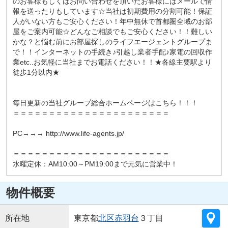
のお客様もしくはお問い合わせを頂いたお客様にはメールで情
報を送ったりもしています☆当社は初期費用の分割可能！保証
人がいない方もご安心ください！年中無休で首都圏全域のお部
屋をご案内可能☆どんなご相談でもご安心ください！！難しい
かな？と悩む前にお部屋探しのライフエージェントグループま
で！！インターネットの手続き♪引越し業者手配♪家電の回収作
業etc..お気軽に当社までお電話ください！！★各線主要駅より
徒歩1分以内★
毎日更新の当社グループ総合ホームページはこちら！！！
＝＝＝＝＝＝＝＝＝＝＝＝＝＝＝＝＝＝＝＝＝＝
PC→→→ http://www.life-agents.jp/
＝＝＝＝＝＝＝＝＝＝＝＝＝＝＝＝＝＝＝＝＝＝
水曜定休：AM10:00～PM19:00まで元気に営業中！
物件概要
所在地
東京都
北区
赤羽台
３丁目