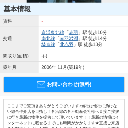
基本情報
賃料
-
京浜東北線
「
赤羽
」駅 徒歩10分
交通
南北線
「
赤羽岩淵
」駅 徒歩14分
埼京線
「
北赤羽
」駅 徒歩13分
間取り(面積)
-(-)
築年月
2006年 11月(築19年)
お問い合わせ(無料)
ここまでご覧頂きありがとうございます♪当社は他社に負けな
い総合仲介店を目指し！各沿線の各不動産会社様へ直接ご挨拶
に行き最新の物件を提供して頂いています！！最新の情報はイ
ンターネットに載せるまでにも時間がかかります★直接ご来店