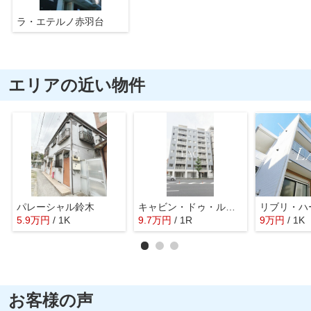
ラ・エテルノ赤羽台
エリアの近い物件
パレーシャル鈴木
キャビン・ドゥ・ルミエール
5.9
万
円
/ 1K
9.7
万
円
/ 1R
9
万
円
/ 1K
お客様の声