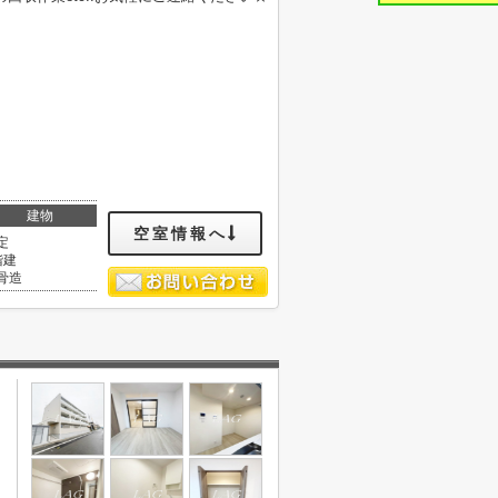
建物
空室情報へ
定
階建
骨造