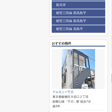
新河岸
都営三田線 西高島平
都営三田線 新高島平
都営三田線 高島平
おすすめ物件
アルモニー千川
東京都板橋区大谷口２丁目
副都心線「千川」駅 徒歩7分
築3年