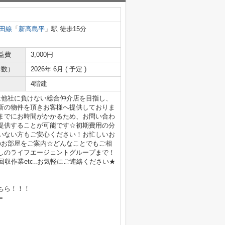
田線
「
新高島平
」駅 徒歩15分
益費
3,000円
年数）
2026年 6月 ( 予定 )
4階建
は他社に負けない総合仲介店を目指し、
新の物件を頂きお客様へ提供しておりま
までにお時間がかかるため、お問い合わ
提供することが可能です☆初期費用の分
いない方もご安心ください！お忙しいお
のお部屋をご案内☆どんなことでもご相
しのライフエージェントグループまで！
収作業etc..お気軽にご連絡ください★
ちら！！！
＝