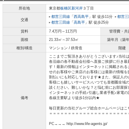
所在地
東京都
板橋区
新河岸
３丁目
都営三田線
「
西高島平
」駅 徒歩11分
都営三
交通
都営三田線
「
高島平
」駅 徒歩25分
賃料
7.4万円～11万円
管理費・共
面積
21.33㎡～37.53㎡
築年月（築
種別/構造
マンション / 鉄骨造
階建
ここまでご覧頂きありがとうございます♪当社
各沿線の各不動産会社様へ直接ご挨拶に行き最
す！最新の情報はインターネットに掲載される
せのお客様やご来店のお客様には最新の情報を
割払いにも対応しております★また、保証人の
客様にも嬉しいサービス♪いつでも首都圏全域
談ください。難しいかな？と悩む前にお部屋探
インターネットの手続♪引越し業者手配♪家電の回
備考
各線主要駅より徒歩1分以内★
毎日更新の当社グループ総合ホームページはこ
＝＝＝＝＝＝＝＝＝＝＝＝＝＝＝＝＝＝＝＝＝
PC→→→ http://www.life-agents.jp/