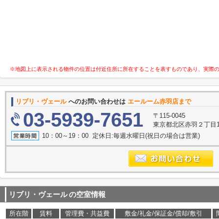
※地図上に表示される物件の位置は付近住所に所在することを表すものであり、実際
リブリ・ヴェール
へのお問い合わせは
エールーム赤羽店まで
03-5939-7651
〒115-0045
東京都北区赤羽２丁目16
10：00～19：00 定休日:毎週水曜日(祝日の場合は営業)
リブリ・ヴェール
の空室情報
所在階
賃料
管理費・共益費
敷金/礼金/保証金/償却/敷引