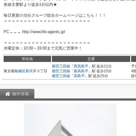
各線主要駅より徒歩1分以内★
毎日更新の当社グループ総合ホームページはこちら！！！
＝＝＝＝＝＝＝＝＝＝＝＝＝＝＝＝＝＝＝＝＝＝
PC→→→ http://www.life-agents.jp/
＝＝＝＝＝＝＝＝＝＝＝＝＝＝＝＝＝＝＝＝＝＝
水曜定休：10:00～19:00まで元気に営業中！
所在地
交通
都営三田線
「
西高島平
」駅 徒歩11分
予
東京都
板橋区
新河岸
３丁目
都営三田線
「
新高島平
」駅 徒歩15分
4
都営三田線
「
高島平
」駅 徒歩25分
鉄
物件情報