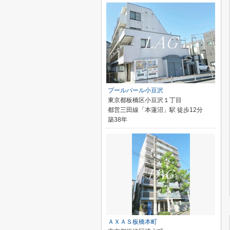
プールパール小豆沢
東京都板橋区小豆沢１丁目
都営三田線「本蓮沼」駅 徒歩12分
築38年
ＡＸＡＳ板橋本町