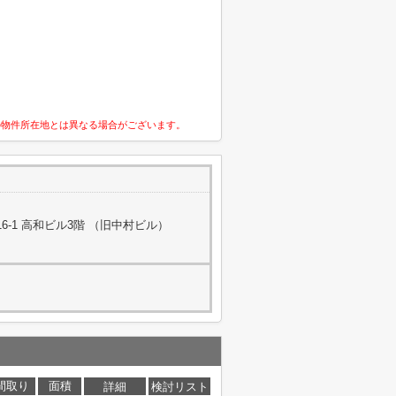
の物件所在地とは異なる場合がございます。
-1 高和ビル3階 （旧中村ビル）
間取り
面積
詳細
検討リスト