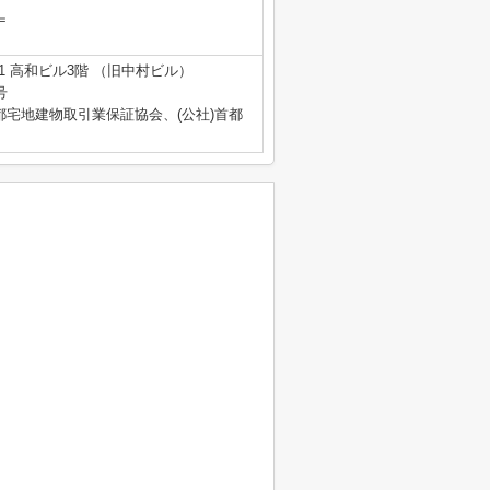
＝
1 高和ビル3階 （旧中村ビル）
号
都宅地建物取引業保証協会、(公社)首都