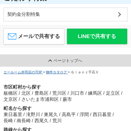
契約金分割特集
メールで共有する
LINEで共有する
ページトップへ
エールーム赤羽店のTOP
>
物件カタログ
>
Ｇｌａｎｚ千石Ⅱ
市区町村から探す
板橋区
/
北区
/
豊島区
/
荒川区
/
川口市
/
練馬区
/
足立区
/
文京区
/
さいたま市浦和区
/
蕨市
町名から探す
東日暮里
/
滝野川
/
東尾久
/
高島平
/
浮間
/
西日暮里
/
長崎
/
南長崎
/
西尾久
/
荒川
路線から探す