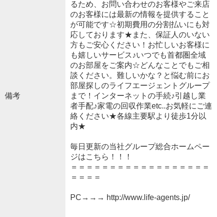
るため、お問い合わせのお客様やご来店
のお客様には最新の情報を提供すること
が可能です☆初期費用の分割払いにも対
応しております★また、保証人のいない
方もご安心ください！お忙しいお客様に
も嬉しいサービス♪いつでも首都圏全域
のお部屋をご案内☆どんなことでもご相
談ください。難しいかな？と悩む前にお
部屋探しのライフエージェントグループ
備考
まで！インターネットの手続♪引越し業
者手配♪家電の回収作業etc..お気軽にご連
絡ください★各線主要駅より徒歩1分以
内★
毎日更新の当社グループ総合ホームペー
ジはこちら！！！
＝＝＝＝＝＝＝＝＝＝＝＝＝＝＝＝＝＝
＝＝＝＝
PC→→→ http://www.life-agents.jp/