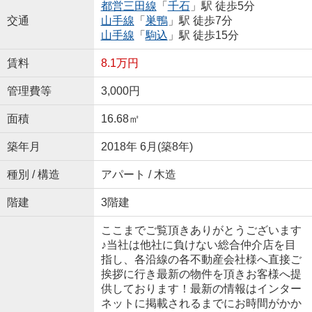
都営三田線
「
千石
」駅 徒歩5分
交通
山手線
「
巣鴨
」駅 徒歩7分
山手線
「
駒込
」駅 徒歩15分
賃料
8.1万円
管理費等
3,000円
面積
16.68㎡
築年月
2018年 6月(築8年)
種別 / 構造
アパート / 木造
階建
3階建
ここまでご覧頂きありがとうございます
♪当社は他社に負けない総合仲介店を目
指し、各沿線の各不動産会社様へ直接ご
挨拶に行き最新の物件を頂きお客様へ提
供しております！最新の情報はインター
ネットに掲載されるまでにお時間がかか