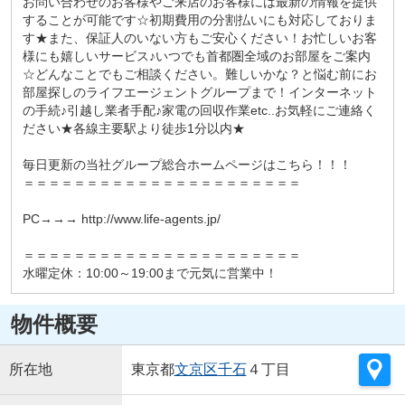
お問い合わせのお客様やご来店のお客様には最新の情報を提供
することが可能です☆初期費用の分割払いにも対応しておりま
す★また、保証人のいない方もご安心ください！お忙しいお客
様にも嬉しいサービス♪いつでも首都圏全域のお部屋をご案内
☆どんなことでもご相談ください。難しいかな？と悩む前にお
部屋探しのライフエージェントグループまで！インターネット
の手続♪引越し業者手配♪家電の回収作業etc..お気軽にご連絡く
ださい★各線主要駅より徒歩1分以内★
毎日更新の当社グループ総合ホームページはこちら！！！
＝＝＝＝＝＝＝＝＝＝＝＝＝＝＝＝＝＝＝＝＝＝
PC→→→ http://www.life-agents.jp/
＝＝＝＝＝＝＝＝＝＝＝＝＝＝＝＝＝＝＝＝＝＝
水曜定休：10:00～19:00まで元気に営業中！
物件概要
所在地
東京都
文京区
千石
４丁目