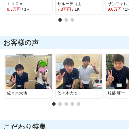
ＬＵＣＡ
サルーテ白山
8.5
万
円
/ 1R
7.8
万
円
/ 1K
9.6
万
円
/ 1
お客様の声
佐々木大地
佐々木大地
服部 琢十
こだわり特集