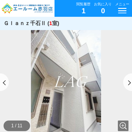
閲覧履歴
お気に入り
メニュー
1
0
Ｇｌａｎｚ千石Ⅱ (
1
室)
1 / 11