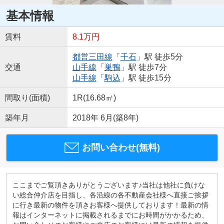
基本情報
賃料
8.1万円
都営三田線
「
千石
」駅 徒歩5分
交通
山手線
「
巣鴨
」駅 徒歩7分
山手線
「
駒込
」駅 徒歩15分
間取り(面積)
1R(16.68㎡)
築年月
2018年 6月(築8年)
お問い合わせ(無料)
ここまでご覧頂きありがとうございます♪当社は他社に負けな
い総合仲介店を目指し、各沿線の各不動産会社様へ直接ご挨拶
に行き最新の物件を頂きお客様へ提供しております！最新の情
報はインターネットに掲載されるまでにお時間がかかるため、