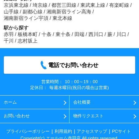
京浜東北線
/
埼京線
/
都営三田線
/
東武東上線
/
有楽町線
/
山手線
/
副都心線
/
湘南新宿ライン高海
/
湘南新宿ライン宇須
/
東北本線
駅から探す
赤羽
/
板橋本町
/
十条
/
東十条
/
田端
/
西川口
/
蕨
/
川口
/
千川
/
志村坂上
電話でお問い合わせ
営業時間：
10：00～19：00
定休日：
毎週水曜日(祝日の場合は営業)
ホーム
会社概要
お問い合わせ
物件リクエスト
プライバシーポリシー
利用規約
アクセスマップ
PCサイト
Copyright(c) エールーム赤羽店 All rights reserved.