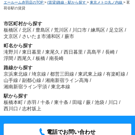
エールーム赤羽店のTOP
>
(賃貸)路線・駅から探す
>
東京メトロ丸ノ内線
>
茗
荷谷駅の賃貸
市区町村から探す
板橋区
/
北区
/
豊島区
/
荒川区
/
川口市
/
練馬区
/
足立区
/
文京区
/
さいたま市浦和区
/
蕨市
町名から探す
滝野川
/
東日暮里
/
東尾久
/
西日暮里
/
高島平
/
長崎
/
浮間
/
西尾久
/
板橋
/
南長崎
路線から探す
京浜東北線
/
埼京線
/
都営三田線
/
東武東上線
/
有楽町線
/
山手線
/
副都心線
/
湘南新宿ライン高海
/
湘南新宿ライン宇須
/
東北本線
駅から探す
板橋本町
/
赤羽
/
十条
/
東十条
/
田端
/
蕨
/
池袋
/
川口
/
西川口
/
志村坂上
電話でお問い合わせ