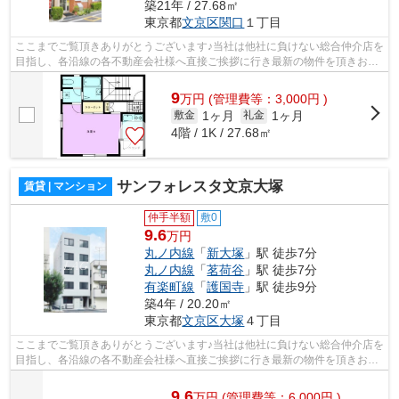
築21年 / 27.68㎡
東京都
文京区
関口
１丁目
ここまでご覧頂きありがとうございます♪当社は他社に負けない総合仲介店を
目指し、各沿線の各不動産会社様へ直接ご挨拶に行き最新の物件を頂きお客
様へ提供しております！最新の情報は...
9
万
円
(管理費等：3,000円 )
1ヶ月
1ヶ月
敷金
礼金
4階 / 1K / 27.68㎡
サンフォレスタ文京大塚
賃貸 | マンション
仲手半額
敷0
9.6
万円
丸ノ内線
「
新大塚
」駅 徒歩7分
丸ノ内線
「
茗荷谷
」駅 徒歩7分
有楽町線
「
護国寺
」駅 徒歩9分
築4年 / 20.20㎡
東京都
文京区
大塚
４丁目
ここまでご覧頂きありがとうございます♪当社は他社に負けない総合仲介店を
目指し、各沿線の各不動産会社様へ直接ご挨拶に行き最新の物件を頂きお客
様へ提供しております！最新の情報は...
9.6
万
円
(管理費等：6,000円 )