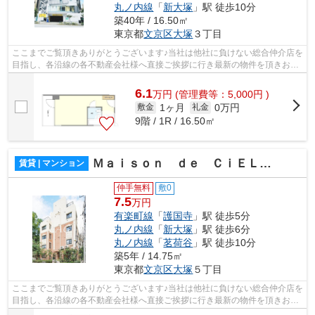
丸ノ内線
「
新大塚
」駅 徒歩10分
築40年 / 16.50㎡
東京都
文京区
大塚
３丁目
ここまでご覧頂きありがとうございます♪当社は他社に負けない総合仲介店を
目指し、各沿線の各不動産会社様へ直接ご挨拶に行き最新の物件を頂きお客
様へ提供しております！最新の情報は...
6.1
万
円
(管理費等：5,000円 )
1ヶ月
0万円
敷金
礼金
9階 / 1R / 16.50㎡
Ｍａｉｓｏｎ ｄｅ ＣｉＥＬ Ⅴ
賃貸 | マンション
仲手無料
敷0
7.5
万円
有楽町線
「
護国寺
」駅 徒歩5分
丸ノ内線
「
新大塚
」駅 徒歩6分
丸ノ内線
「
茗荷谷
」駅 徒歩10分
築5年 / 14.75㎡
東京都
文京区
大塚
５丁目
ここまでご覧頂きありがとうございます♪当社は他社に負けない総合仲介店を
目指し、各沿線の各不動産会社様へ直接ご挨拶に行き最新の物件を頂きお客
様へ提供しております！最新の情報は...