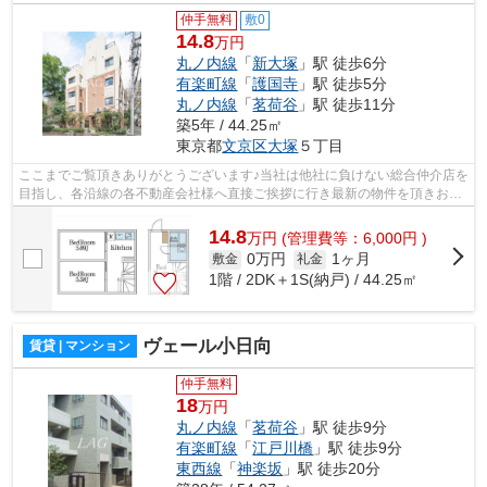
仲手無料
敷0
14.8
万円
丸ノ内線
「
新大塚
」駅 徒歩6分
有楽町線
「
護国寺
」駅 徒歩5分
丸ノ内線
「
茗荷谷
」駅 徒歩11分
築5年 / 44.25㎡
東京都
文京区
大塚
５丁目
ここまでご覧頂きありがとうございます♪当社は他社に負けない総合仲介店を
目指し、各沿線の各不動産会社様へ直接ご挨拶に行き最新の物件を頂きお客
様へ提供しております！最新の情報は...
14.8
万
円
(管理費等：6,000円 )
0万円
1ヶ月
敷金
礼金
1階 / 2DK＋1S(納戸) / 44.25㎡
ヴェール小日向
賃貸 | マンション
仲手無料
18
万円
丸ノ内線
「
茗荷谷
」駅 徒歩9分
有楽町線
「
江戸川橋
」駅 徒歩9分
東西線
「
神楽坂
」駅 徒歩20分