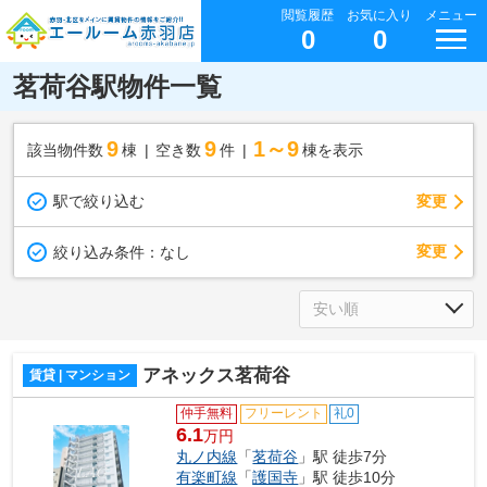
閲覧履歴
お気に入り
メニュー
0
0
茗荷谷駅物件一覧
9
9
1～9
該当物件数
棟
空き数
件
棟を表示
駅で絞り込む
変更
変更
絞り込み条件：
なし
アネックス茗荷谷
賃貸 | マンション
仲手無料
フリーレント
礼0
6.1
万円
丸ノ内線
「
茗荷谷
」駅 徒歩7分
有楽町線
「
護国寺
」駅 徒歩10分