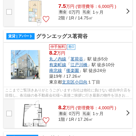
7.5
万
円
(管理費等：6,000円 )
0万円
1ヶ月
敷金
礼金
2階 / 1R / 14.75㎡
グランエッグス茗荷谷
賃貸 | アパート
仲手無料
敷0
8.2
万円
丸ノ内線
「
茗荷谷
」駅 徒歩5分
有楽町線
「
江戸川橋
」駅 徒歩10分
南北線
「
後楽園
」駅 徒歩24分
築19年 / 17.26㎡
東京都
文京区
小日向
１丁目
ここまでご覧頂きありがとうございます♪当社は他社に負けない総合仲介店を
目指し、各沿線の各不動産会社様へ直接ご挨拶に行き最新の物件を頂きお客
様へ提供しております！最新の情報は...
8.2
万
円
(管理費等：4,000円 )
0万円
1ヶ月
敷金
礼金
1階 / 1R / 17.26㎡