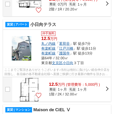
0万円
1ヶ月
敷金
礼金
2階 / 1R / 20.20㎡
小日向テラス
賃貸 | アパート
仲手無料
12.5
万円
丸ノ内線
「
茗荷谷
」駅 徒歩7分
有楽町線
「
江戸川橋
」駅 徒歩11分
有楽町線
「
護国寺
」駅 徒歩13分
築64年 / 32.00㎡
東京都
文京区
小日向
３丁目
ここまでご覧頂きありがとうございます♪当社は他社に負けない総合仲介店を
目指し、各沿線の各不動産会社様へ直接ご挨拶に行き最新の物件を頂きお客
様へ提供しております！最新の情報は...
12.5
万
円
(管理費等：5,000円 )
1ヶ月
1ヶ月
敷金
礼金
1階 / 2K / 32.00㎡
Maison de CiEL Ⅴ
賃貸 | マンション