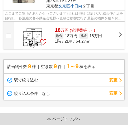
築28年 / 54.27㎡
東京都
文京区
小日向
２丁目
ここまでご覧頂きありがとうございます♪当社は他社に負けない総合仲介店を
目指し、各沿線の各不動産会社様へ直接ご挨拶に行き最新の物件を頂きお客
様へ提供しております！最新の情報は...
18
万
円
(管理費等：- )
18万円
18万円
敷金
礼金
1階 / 2DK / 54.27㎡
9
9
1～9
該当物件数
棟
空き数
件
棟を表示
駅で絞り込む
変更
変更
絞り込み条件：
なし
ページトップへ