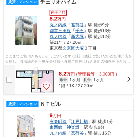
チェリオハイム
賃貸 | マンション
仲手半額
8.2
万円
丸ノ内線
「
茗荷谷
」駅 徒歩9分
都営三田線
「
千石
」駅 徒歩13分
丸ノ内線
「
新大塚
」駅 徒歩12分
築21年 / 27.20㎡
東京都
文京区
大塚
３丁目
ここまでご覧頂きありがとうございます♪当社は他社に負けない総合仲介店を
目指し、各沿線の各不動産会社様へ直接ご挨拶に行き最新の物件を頂きお客
様へ提供しております！最新の情報は...
8.2
万
円
(管理費等：3,000円 )
1ヶ月
1ヶ月
敷金
礼金
1階 / 1K / 27.20㎡
ＮＴビル
賃貸 | マンション
9
万円
有楽町線
「
江戸川橋
」駅 徒歩1分
東西線
「
神楽坂
」駅 徒歩9分
丸ノ内線
「
茗荷谷
」駅 徒歩16分