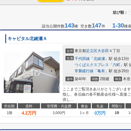
並び順：
143
147
1-30
該当公開件数
棟 空き数
件
棟
キャピタル北綾瀬Ａ
東京都
足立区
大谷田
４丁目
住所
交通
千代田線
「
北綾瀬
」駅 徒歩13分
つくばエクスプレス
「
六町
」駅 
常磐緩行線
「
亀有
」駅 徒歩29分
築40年
2階建
木造
築年
階数
構造
ここまでご覧頂きありがとうございます
指し、各沿線の各不動産会社様へ直接ご
供し...
所在階
賃料
管理費・共益費
敷金
礼金
間取り
4.2
万円
0万円
1階
3,000円
1ヶ月
1R
1