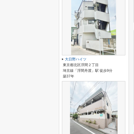
大日野ハイツ
東京都北区浮間２丁目
埼京線「浮間舟渡」駅 徒歩9分
築37年