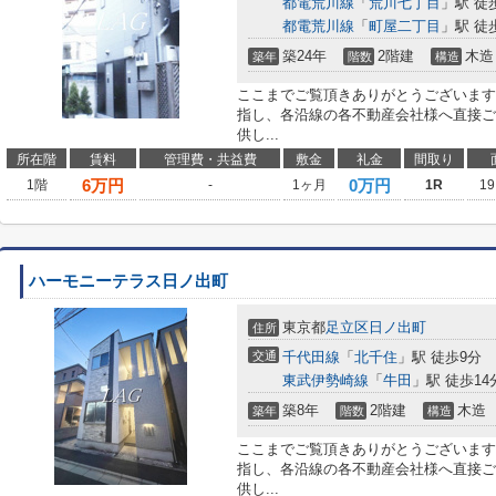
都電荒川線
「
荒川七丁目
」駅 徒
都電荒川線
「
町屋二丁目
」駅 徒
築24年
2階建
木造
築年
階数
構造
ここまでご覧頂きありがとうございます
指し、各沿線の各不動産会社様へ直接ご
供し...
所在階
賃料
管理費・共益費
敷金
礼金
間取り
6
万円
0万円
1階
-
1ヶ月
1R
19
ハーモニーテラス日ノ出町
東京都
足立区
日ノ出町
住所
交通
千代田線
「
北千住
」駅 徒歩9分
東武伊勢崎線
「
牛田
」駅 徒歩14
築8年
2階建
木造
築年
階数
構造
ここまでご覧頂きありがとうございます
指し、各沿線の各不動産会社様へ直接ご
供し...