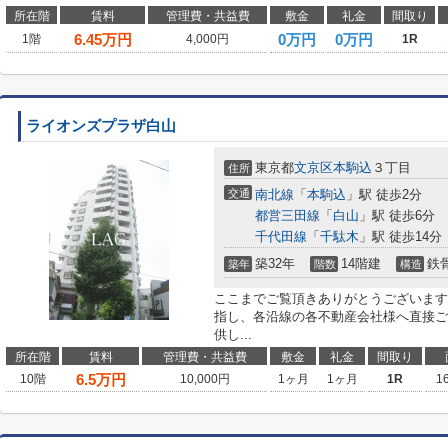
所在階
賃料
管理費・共益費
敷金
礼金
間取り
6.45
万円
0万円
0万円
1階
4,000円
1R
ライオンズプラザ白山
東京都
文京区
本駒込
３丁目
住所
交通
南北線
「
本駒込
」駅 徒歩2分
都営三田線
「
白山
」駅 徒歩6分
千代田線
「
千駄木
」駅 徒歩14分
築32年
14階建
鉄
築年
階数
構造
ここまでご覧頂きありがとうございます
指し、各沿線の各不動産会社様へ直接ご
供し...
所在階
賃料
管理費・共益費
敷金
礼金
間取り
6.5
万円
10階
10,000円
1ヶ月
1ヶ月
1R
1