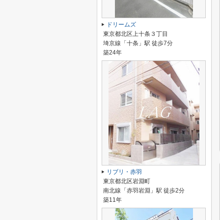
ドリームズ
東京都北区上十条３丁目
埼京線「十条」駅 徒歩7分
築24年
リブリ・赤羽
東京都北区岩淵町
南北線「赤羽岩淵」駅 徒歩2分
築11年