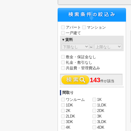
アパート
マンション
一戸建て
▼賃料
～
敷金・保証金なし
礼金・敷引なし
共益費・管理費込み
143
件が該当
間取り
ワンルーム
1K
1DK
1LDK
2K
2DK
2LDK
3K
3DK
3LDK
4K
4DK