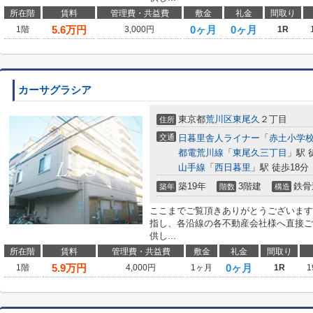
所在階
賃料
管理費・共益費
敷金
礼金
間取り
5.6
万円
0ヶ月
0ヶ月
1階
3,000円
1R
カーサグラシア
東京都
荒川区
東尾久
２丁目
住所
交通
日暮里舎人ライナー
「
赤土小学
都電荒川線
「
東尾久三丁目
」駅 
山手線
「
西日暮里
」駅 徒歩18分
築19年
3階建
鉄骨
築年
階数
構造
ここまでご覧頂きありがとうございます
指し、各沿線の各不動産会社様へ直接ご
供し...
所在階
賃料
管理費・共益費
敷金
礼金
間取り
5.9
万円
0ヶ月
1階
4,000円
1ヶ月
1R
1