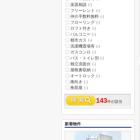
楽器相談
(-)
フリーレント
(-)
仲介手数料無料
(-)
フローリング
(-)
ロフト付き
(-)
バルコニー
(-)
都市ガス
(-)
洗濯機置場有
(-)
ガスコンロ
(-)
バス・トイレ別
(-)
独立洗面台
(-)
屋根裏収納
(-)
オートロック
(-)
南向き
(-)
角部屋
(-)
143
件が該当
新着物件