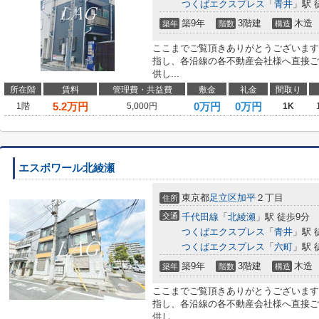
つくばエクスプレス
「
青井
」駅 
築9年
3階建
木造
築年
階数
構造
ここまでご覧頂きありがとうございます
指し、各沿線の各不動産会社様へ直接ご
供し...
所在階
賃料
管理費・共益費
敷金
礼金
間取り
5.2
万円
0万円
0万円
1階
5,000円
1K
エスポワール北綾瀬
東京都
足立区
加平
２丁目
住所
交通
千代田線
「
北綾瀬
」駅 徒歩9分
つくばエクスプレス
「
青井
」駅 
つくばエクスプレス
「
六町
」駅 
築9年
3階建
木造
築年
階数
構造
ここまでご覧頂きありがとうございます
指し、各沿線の各不動産会社様へ直接ご
供し...