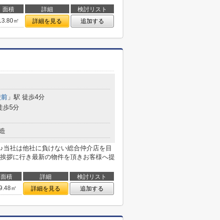
面積
詳細
検討リスト
13.80㎡
詳細を見る
追加する
校前
」駅 徒歩4分
徒歩5分
造
♪当社は他社に負けない総合仲介店を目
挨拶に行き最新の物件を頂きお客様へ提
面積
詳細
検討リスト
9.48㎡
詳細を見る
追加する