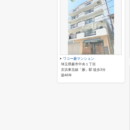
ワコー蕨マンション
埼玉県蕨市中央１丁目
京浜東北線「蕨」駅 徒歩3分
築46年