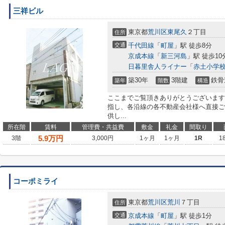
三祥ビル
東京都
荒川区
東尾久
２丁目
住所
交通
千代田線
「
町屋
」駅 徒歩8分
京成本線
「
新三河島
」駅 徒歩10
日暮里舎人ライナー
「
赤土小学
築30年
3階建
鉄骨
築年
階数
構造
ここまでご覧頂きありがとうございます
指し、各沿線の各不動産会社様へ直接ご
供し...
所在階
賃料
管理費・共益費
敷金
礼金
間取り
5.9
万円
3階
3,000円
1ヶ月
1ヶ月
1R
1
コーポミライ
東京都
荒川区
荒川
７丁目
住所
交通
京成本線
「
町屋
」駅 徒歩1分