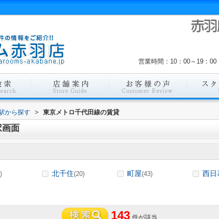
営業時間：10：00～19：
・駅から探す
>
東京メトロ千代田線の賃貸
択画面
北千住
町屋
西日
)
(20)
(43)
143
件が該当