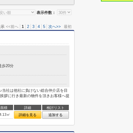
表示件数：
表示
<<前へ
1
2
3
4
5
次へ>>
最初
徒歩20分
♪当社は他社に負けない総合仲介店を目
挨拶に行き最新の物件を頂きお客様へ提
面積
詳細
検討リスト
4.13㎡
詳細を見る
追加する