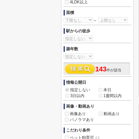
4LDK以上
面積
～
駅からの徒歩
築年数
143
件が該当
情報公開日
指定しない
本日
3日以内
1週間以内
画像・動画あり
画像あり
動画あり
パノラマあり
こだわり条件
ペット飼育可
(-)