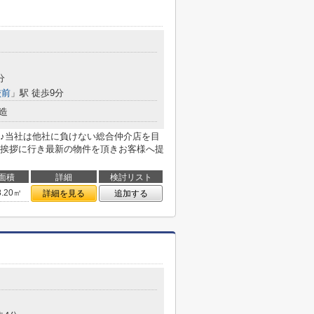
分
校前
」駅 徒歩9分
造
♪当社は他社に負けない総合仲介店を目
挨拶に行き最新の物件を頂きお客様へ提
面積
詳細
検討リスト
8.20㎡
詳細を見る
追加する