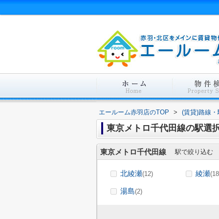
エールーム赤羽店のTOP
>
(賃貸)路線
東京メトロ千代田線の駅選
東京メトロ千代田線
駅で絞り込む
北綾瀬
綾瀬
(12)
(18
湯島
(2)