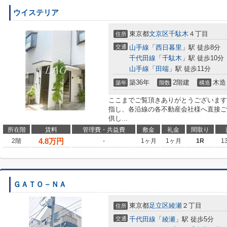
ウイステリア
東京都
文京区
千駄木
４丁目
住所
交通
山手線
「
西日暮里
」駅 徒歩8分
千代田線
「
千駄木
」駅 徒歩10分
山手線
「
田端
」駅 徒歩11分
築36年
2階建
木造
築年
階数
構造
ここまでご覧頂きありがとうございます
指し、各沿線の各不動産会社様へ直接ご
供し...
所在階
賃料
管理費・共益費
敷金
礼金
間取り
4.8
万円
2階
-
1ヶ月
1ヶ月
1R
1
ＧＡＴＯ－ＮＡ
東京都
足立区
綾瀬
２丁目
住所
交通
千代田線
「
綾瀬
」駅 徒歩5分