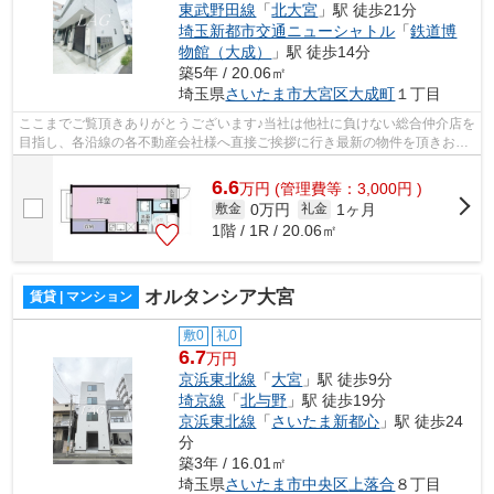
東武野田線
「
北大宮
」駅 徒歩21分
埼玉新都市交通ニューシャトル
「
鉄道博
物館（大成）
」駅 徒歩14分
築5年 / 20.06㎡
埼玉県
さいたま市大宮区
大成町
１丁目
ここまでご覧頂きありがとうございます♪当社は他社に負けない総合仲介店を
目指し、各沿線の各不動産会社様へ直接ご挨拶に行き最新の物件を頂きお客
様へ提供しております！最新の情報は...
6.6
万
円
(管理費等：3,000円 )
0万円
1ヶ月
敷金
礼金
1階 / 1R / 20.06㎡
オルタンシア大宮
賃貸 | マンション
敷0
礼0
6.7
万円
京浜東北線
「
大宮
」駅 徒歩9分
埼京線
「
北与野
」駅 徒歩19分
京浜東北線
「
さいたま新都心
」駅 徒歩24
分
築3年 / 16.01㎡
埼玉県
さいたま市中央区
上落合
８丁目