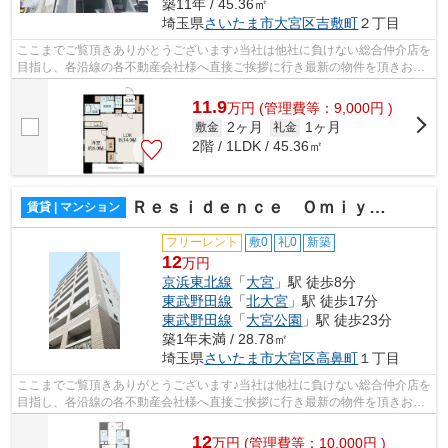
築11年 / 45.36㎡
埼玉県
さいたま市大宮区
吉敷町
２丁目
ここまでご覧頂きありがとうございます♪当社は他社に負けない総合仲介店を
目指し、各沿線の各不動産会社様へ直接ご挨拶に行き最新の物件を頂きお客
様へ提供しております！最新の情報は...
11.9
万
円
(管理費等：9,000円 )
2ヶ月
1ヶ月
敷金
礼金
2階 / 1LDK / 45.36㎡
Ｒｅｓｉｄｅｎｃｅ Ｏｍｉｙａ Ｈｉｋａｗａｓａｎｄｏ
賃貸 | マンション
フリーレント
敷0
礼0
新築
12
万円
京浜東北線
「
大宮
」駅 徒歩8分
東武野田線
「
北大宮
」駅 徒歩17分
東武野田線
「
大宮公園
」駅 徒歩23分
築1年未満 / 28.78㎡
埼玉県
さいたま市大宮区
高鼻町
１丁目
ここまでご覧頂きありがとうございます♪当社は他社に負けない総合仲介店を
目指し、各沿線の各不動産会社様へ直接ご挨拶に行き最新の物件を頂きお客
様へ提供しております！最新の情報は...
12
万
円
(管理費等：10,000円 )