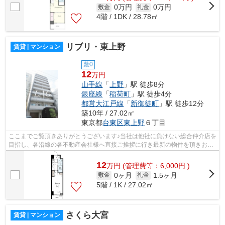
0万円
0万円
敷金
礼金
4階 / 1DK / 28.78㎡
リブリ・東上野
賃貸 | マンション
敷0
12
万円
山手線
「
上野
」駅 徒歩8分
銀座線
「
稲荷町
」駅 徒歩4分
都営大江戸線
「
新御徒町
」駅 徒歩12分
築10年 / 27.02㎡
東京都
台東区
東上野
６丁目
ここまでご覧頂きありがとうございます♪当社は他社に負けない総合仲介店を
目指し、各沿線の各不動産会社様へ直接ご挨拶に行き最新の物件を頂きお客
様へ提供しております！最新の情報は...
12
万
円
(管理費等：6,000円 )
0ヶ月
1.5ヶ月
敷金
礼金
5階 / 1K / 27.02㎡
さくら大宮
賃貸 | マンション