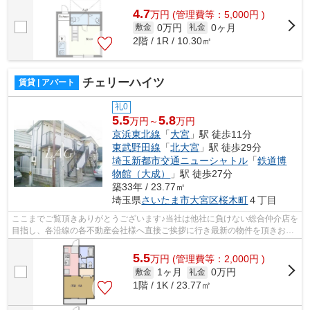
4.7
万
円
(管理費等：5,000円 )
0万円
0ヶ月
敷金
礼金
2階 / 1R / 10.30㎡
チェリーハイツ
賃貸 | アパート
礼0
5.5
5.8
万円～
万円
京浜東北線
「
大宮
」駅 徒歩11分
東武野田線
「
北大宮
」駅 徒歩29分
埼玉新都市交通ニューシャトル
「
鉄道博
物館（大成）
」駅 徒歩27分
築33年 / 23.77㎡
埼玉県
さいたま市大宮区
桜木町
４丁目
ここまでご覧頂きありがとうございます♪当社は他社に負けない総合仲介店を
目指し、各沿線の各不動産会社様へ直接ご挨拶に行き最新の物件を頂きお客
様へ提供しております！最新の情報は...
5.5
万
円
(管理費等：2,000円 )
1ヶ月
0万円
敷金
礼金
1階 / 1K / 23.77㎡