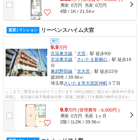
0万円
0万円
敷金
礼金
4階 / 1K / 21.54㎡
リーベンスハイム大宮
賃貸 | マンション
敷0
9.9
万円
京浜東北線
「
大宮
」駅 徒歩9分
京浜東北線
「
さいたま新都心
」駅 徒歩19
分
東武野田線
「
北大宮
」駅 徒歩22分
築38年 / 39.96㎡
埼玉県
さいたま市大宮区
仲町
３丁目
ここまでご覧頂きありがとうございます♪当社は他社に負けない総合仲介店を
目指し、各沿線の各不動産会社様へ直接ご挨拶に行き最新の物件を頂きお客
様へ提供しております！最新の情報は...
9.9
万
円
(管理費等：6,000円 )
0万円
1ヶ月
敷金
礼金
2階 / 1LDK / 39.96㎡