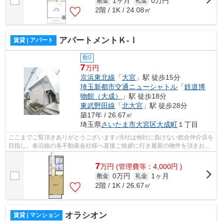
1ヶ月
0万円
敷金
礼金
2階 / 1K / 24.08㎡
アパートメントＫ-Ⅰ
賃貸 | アパート
敷0
7
万円
京浜東北線
「
大宮
」駅 徒歩15分
埼玉新都市交通ニューシャトル
「
鉄道博
物館（大成）
」駅 徒歩18分
東武野田線
「
北大宮
」駅 徒歩28分
築17年 / 26.67㎡
埼玉県
さいたま市大宮区
大成町
１丁目
ここまでご覧頂きありがとうございます♪当社は他社に負けない総合仲介店を
目指し、各沿線の各不動産会社様へ直接ご挨拶に行き最新の物件を頂きお客
様へ提供しております！最新の情報は...
7
万
円
(管理費等：4,000円 )
0万円
1ヶ月
敷金
礼金
2階 / 1K / 26.67㎡
オラシオン
賃貸 | マンション