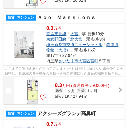
1階 / 1K / 20.52㎡
Ａｃｏ Ｍａｎｓｉｏｎｓ
賃貸 | マンション
8.3
万円
京浜東北線
「
大宮
」駅 徒歩10分
東武野田線
「
北大宮
」駅 徒歩9分
埼玉新都市交通ニューシャトル
「
鉄道博
物館（大成）
」駅 徒歩16分
築17年 / 27.94㎡
埼玉県
さいたま市大宮区
宮町
５丁目
ここまでご覧頂きありがとうございます♪当社は他社に負けない総合仲介店を
目指し、各沿線の各不動産会社様へ直接ご挨拶に行き最新の物件を頂きお客
様へ提供しております！最新の情報は...
8.3
万
円
(管理費等：9,000円 )
1ヶ月
1ヶ月
敷金
礼金
5階 / 1K / 27.94㎡
アクシーズグランデ高鼻町
賃貸 | マンション
8.7
万円