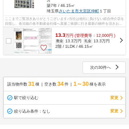
築7年 / 46.15㎡
埼玉県
さいたま市大宮区
仲町
１丁目
ここまでご覧頂きありがとうございます♪当社は他社に負けない総合仲介店を
目指し、各沿線の各不動産会社様へ直接ご挨拶に行き最新の物件を頂きお客
様へ提供しております！最新の情報は...
13.3
万
円
(管理費等：12,000円 )
13.3万円
13.3万円
敷金
礼金
2階 / 1LDK / 46.15㎡
次の30件へ
31
34
1～30
該当物件数
棟
空き数
件
棟を表示
駅で絞り込む
変更
変更
絞り込み条件：
なし