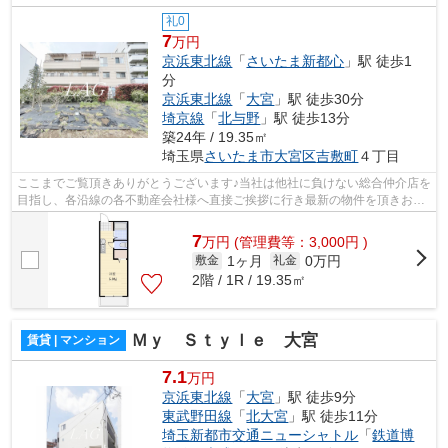
礼0
7
万円
京浜東北線
「
さいたま新都心
」駅 徒歩1
分
京浜東北線
「
大宮
」駅 徒歩30分
埼京線
「
北与野
」駅 徒歩13分
築24年 / 19.35㎡
埼玉県
さいたま市大宮区
吉敷町
４丁目
ここまでご覧頂きありがとうございます♪当社は他社に負けない総合仲介店を
目指し、各沿線の各不動産会社様へ直接ご挨拶に行き最新の物件を頂きお客
様へ提供しております！最新の情報は...
7
万
円
(管理費等：3,000円 )
1ヶ月
0万円
敷金
礼金
2階 / 1R / 19.35㎡
Ｍｙ Ｓｔｙｌｅ 大宮
賃貸 | マンション
7.1
万円
京浜東北線
「
大宮
」駅 徒歩9分
東武野田線
「
北大宮
」駅 徒歩11分
埼玉新都市交通ニューシャトル
「
鉄道博