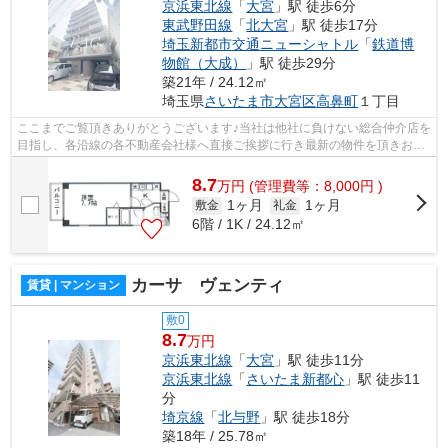
京浜東北線
「
大宮
」駅 徒歩6分
東武野田線
「
北大宮
」駅 徒歩17分
埼玉新都市交通ニューシャトル
「
鉄道博
物館（大成）
」駅 徒歩29分
築21年 / 24.12㎡
埼玉県
さいたま市大宮区
高鼻町
１丁目
ここまでご覧頂きありがとうございます♪当社は他社に負けない総合仲介店を
目指し、各沿線の各不動産会社様へ直接ご挨拶に行き最新の物件を頂きお客
様へ提供しております！最新の情報は...
8.7
万
円
(管理費等：8,000円 )
1ヶ月
1ヶ月
敷金
礼金
6階 / 1K / 24.12㎡
カーサ ヴェンティ
賃貸 | マンション
敷0
8.7
万円
京浜東北線
「
大宮
」駅 徒歩11分
京浜東北線
「
さいたま新都心
」駅 徒歩11
分
埼京線
「
北与野
」駅 徒歩18分
築18年 / 25.78㎡