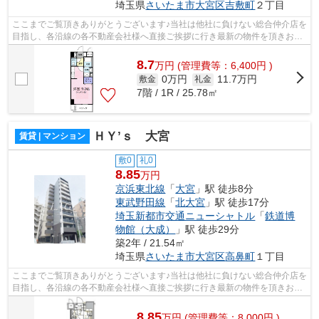
埼玉県
さいたま市大宮区
吉敷町
２丁目
ここまでご覧頂きありがとうございます♪当社は他社に負けない総合仲介店を
目指し、各沿線の各不動産会社様へ直接ご挨拶に行き最新の物件を頂きお客
様へ提供しております！最新の情報は...
8.7
万
円
(管理費等：6,400円 )
0万円
11.7万円
敷金
礼金
7階 / 1R / 25.78㎡
ＨＹ’ｓ 大宮
賃貸 | マンション
敷0
礼0
8.85
万円
京浜東北線
「
大宮
」駅 徒歩8分
東武野田線
「
北大宮
」駅 徒歩17分
埼玉新都市交通ニューシャトル
「
鉄道博
物館（大成）
」駅 徒歩29分
築2年 / 21.54㎡
埼玉県
さいたま市大宮区
高鼻町
１丁目
ここまでご覧頂きありがとうございます♪当社は他社に負けない総合仲介店を
目指し、各沿線の各不動産会社様へ直接ご挨拶に行き最新の物件を頂きお客
様へ提供しております！最新の情報は...
8.85
万
円
(管理費等：8,000円 )