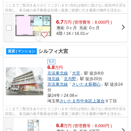
ここまでご覧頂きありがとうございます♪当社は他社に負けない総合仲介店を
目指し、各沿線の各不動産会社様へ直接ご挨拶に行き最新の物件を頂きお客
様へ提供しております！最新の情報は...
6.7
万
円
(管理費等：8,000円 )
0ヶ月
0ヶ月
敷金
礼金
4階 / 1K / 16.01㎡
シルフィ大宮
賃貸 | マンション
礼0
6.8
万円
京浜東北線
「
大宮
」駅 徒歩8分
埼京線
「
北与野
」駅 徒歩20分
京浜東北線
「
さいたま新都心
」駅 徒歩24
分
築24年 / 24.08㎡
埼玉県
さいたま市中央区
上落合
９丁目
ここまでご覧頂きありがとうございます♪当社は他社に負けない総合仲介店を
目指し、各沿線の各不動産会社様へ直接ご挨拶に行き最新の物件を頂きお客
様へ提供しております！最新の情報は...
6.8
万
円
(管理費等：8,000円 )