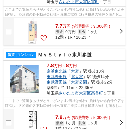
埼玉県
さいたま市大宮区
宮町
１丁目
ここまでご覧頂きありがとうございます♪当社は他社に負けない総合仲介店を
目指し、各沿線の各不動産会社様へ直接ご挨拶に行き最新の物件を頂きお客
様へ提供しております！最新の情報は...
7.7
万
円
(管理費等：9,000円 )
0万円
1ヶ月
敷金
礼金
12階 / 1R / 20.23㎡
ＭｙＳｔｙｌｅ氷川参道
賃貸 | マンション
7.8
8
万円～
万円
京浜東北線
「
大宮
」駅 徒歩13分
東武野田線
「
北大宮
」駅 徒歩14分
東武野田線
「
大宮公園
」駅 徒歩22分
築8年 / 21.11㎡～22.35㎡
埼玉県
さいたま市大宮区
高鼻町
１丁目
ここまでご覧頂きありがとうございます♪当社は他社に負けない総合仲介店を
目指し、各沿線の各不動産会社様へ直接ご挨拶に行き最新の物件を頂きお客
様へ提供しております！最新の情報は...
7.8
万
円
(管理費等：5,000円 )
1ヶ月
1ヶ月
敷金
礼金
1階 / 1K / 22.35㎡