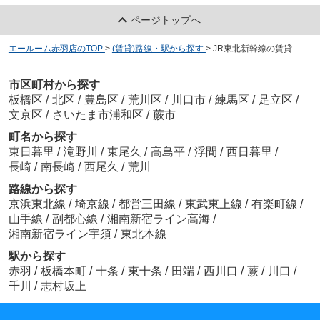
ページトップへ
エールーム赤羽店のTOP
>
(賃貸)路線・駅から探す
>
JR東北新幹線の賃貸
市区町村から探す
板橋区
/
北区
/
豊島区
/
荒川区
/
川口市
/
練馬区
/
足立区
/
文京区
/
さいたま市浦和区
/
蕨市
町名から探す
東日暮里
/
滝野川
/
東尾久
/
高島平
/
浮間
/
西日暮里
/
長崎
/
南長崎
/
西尾久
/
荒川
路線から探す
京浜東北線
/
埼京線
/
都営三田線
/
東武東上線
/
有楽町線
/
山手線
/
副都心線
/
湘南新宿ライン高海
/
湘南新宿ライン宇須
/
東北本線
駅から探す
赤羽
/
板橋本町
/
十条
/
東十条
/
田端
/
西川口
/
蕨
/
川口
/
千川
/
志村坂上