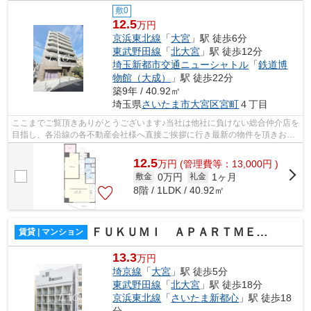
敷0
12.5
万円
京浜東北線
「
大宮
」駅 徒歩6分
東武野田線
「
北大宮
」駅 徒歩12分
埼玉新都市交通ニューシャトル
「
鉄道博
物館（大成）
」駅 徒歩22分
築9年 / 40.92㎡
埼玉県
さいたま市大宮区
宮町
４丁目
ここまでご覧頂きありがとうございます♪当社は他社に負けない総合仲介店を
目指し、各沿線の各不動産会社様へ直接ご挨拶に行き最新の物件を頂きお客
様へ提供しております！最新の情報は...
12.5
万
円
(管理費等：13,000円 )
0万円
1ヶ月
敷金
礼金
8階 / 1LDK / 40.92㎡
ＦＵＫＵＭＩ ＡＰＡＲＴＭＥＮＴ
賃貸 | マンション
13.3
万円
埼京線
「
大宮
」駅 徒歩5分
東武野田線
「
北大宮
」駅 徒歩18分
京浜東北線
「
さいたま新都心
」駅 徒歩18
分