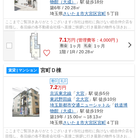
物館（大成）
」駅 徒歩18分
築6年 / 20.28㎡
埼玉県
さいたま市大宮区
宮町
５丁目
ここまでご覧頂きありがとうございます♪当社は他社に負けない総合仲介店を
目指し、各沿線の各不動産会社様へ直接ご挨拶に行き最新の物件を頂きお客
様へ提供しております！最新の情報は...
7.1
万
円
(管理費等：4,000円 )
1ヶ月
1ヶ月
敷金
礼金
1階 / 1R / 20.28㎡
宮町Ｄ棟
賃貸 | マンション
敷0
礼0
7.2
万円
京浜東北線
「
大宮
」駅 徒歩5分
東武野田線
「
北大宮
」駅 徒歩10分
埼玉新都市交通ニューシャトル
「
鉄道博
物館（大成）
」駅 徒歩19分
築19年 / 15.00㎡～18.13㎡
埼玉県
さいたま市大宮区
宮町
４丁目
ここまでご覧頂きありがとうございます♪当社は他社に負けない総合仲介店を
目指し、各沿線の各不動産会社様へ直接ご挨拶に行き最新の物件を頂きお客