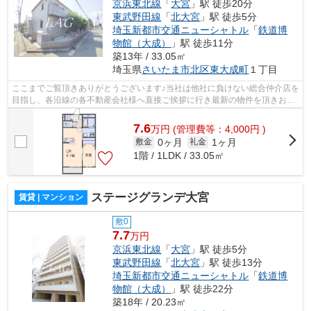
京浜東北線
「
大宮
」駅 徒歩20分
東武野田線
「
北大宮
」駅 徒歩5分
埼玉新都市交通ニューシャトル
「
鉄道博
物館（大成）
」駅 徒歩11分
築13年 / 33.05㎡
埼玉県
さいたま市北区
東大成町
１丁目
ここまでご覧頂きありがとうございます♪当社は他社に負けない総合仲介店を
目指し、各沿線の各不動産会社様へ直接ご挨拶に行き最新の物件を頂きお客
様へ提供しております！最新の情報は...
7.6
万
円
(管理費等：4,000円 )
0ヶ月
1ヶ月
敷金
礼金
1階 / 1LDK / 33.05㎡
ステージグランデ大宮
賃貸 | マンション
敷0
7.7
万円
京浜東北線
「
大宮
」駅 徒歩5分
東武野田線
「
北大宮
」駅 徒歩13分
埼玉新都市交通ニューシャトル
「
鉄道博
物館（大成）
」駅 徒歩22分
築18年 / 20.23㎡