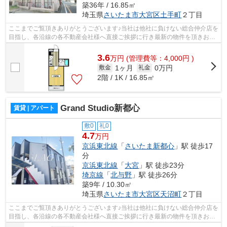
築36年 / 16.85㎡
埼玉県
さいたま市大宮区
土手町
２丁目
ここまでご覧頂きありがとうございます♪当社は他社に負けない総合仲介店を
目指し、各沿線の各不動産会社様へ直接ご挨拶に行き最新の物件を頂きお客
様へ提供しております！最新の情報は...
3.6
万
円
(管理費等：4,000円 )
1ヶ月
0万円
敷金
礼金
2階 / 1K / 16.85㎡
Grand Studio新都心
賃貸 | アパート
敷0
礼0
4.7
万円
京浜東北線
「
さいたま新都心
」駅 徒歩17
分
京浜東北線
「
大宮
」駅 徒歩23分
埼京線
「
北与野
」駅 徒歩26分
築9年 / 10.30㎡
埼玉県
さいたま市大宮区
天沼町
２丁目
ここまでご覧頂きありがとうございます♪当社は他社に負けない総合仲介店を
目指し、各沿線の各不動産会社様へ直接ご挨拶に行き最新の物件を頂きお客
様へ提供しております！最新の情報は...