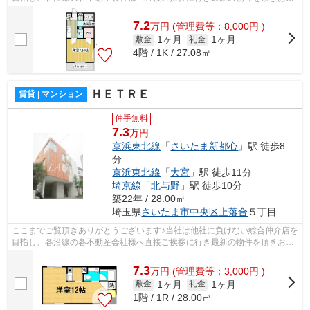
様へ提供しております！最新の情報は...
7.2
万
円
(管理費等：8,000円 )
1ヶ月
1ヶ月
敷金
礼金
4階 / 1K / 27.08㎡
ＨＥＴＲＥ
賃貸 | マンション
仲手無料
7.3
万円
京浜東北線
「
さいたま新都心
」駅 徒歩8
分
京浜東北線
「
大宮
」駅 徒歩11分
埼京線
「
北与野
」駅 徒歩10分
築22年 / 28.00㎡
埼玉県
さいたま市中央区
上落合
５丁目
ここまでご覧頂きありがとうございます♪当社は他社に負けない総合仲介店を
目指し、各沿線の各不動産会社様へ直接ご挨拶に行き最新の物件を頂きお客
様へ提供しております！最新の情報は...
7.3
万
円
(管理費等：3,000円 )
1ヶ月
1ヶ月
敷金
礼金
1階 / 1R / 28.00㎡