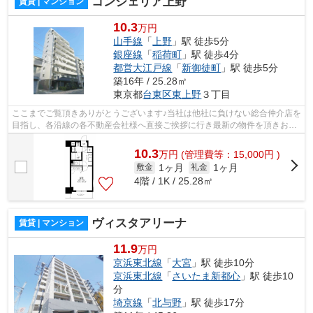
コンシェリア上野
賃貸 | マンション
10.3
万円
山手線
「
上野
」駅 徒歩5分
銀座線
「
稲荷町
」駅 徒歩4分
都営大江戸線
「
新御徒町
」駅 徒歩5分
築16年 / 25.28㎡
東京都
台東区
東上野
３丁目
ここまでご覧頂きありがとうございます♪当社は他社に負けない総合仲介店を
目指し、各沿線の各不動産会社様へ直接ご挨拶に行き最新の物件を頂きお客
様へ提供しております！最新の情報は...
10.3
万
円
(管理費等：15,000円 )
1ヶ月
1ヶ月
敷金
礼金
4階 / 1K / 25.28㎡
ヴィスタアリーナ
賃貸 | マンション
11.9
万円
京浜東北線
「
大宮
」駅 徒歩10分
京浜東北線
「
さいたま新都心
」駅 徒歩10
分
埼京線
「
北与野
」駅 徒歩17分