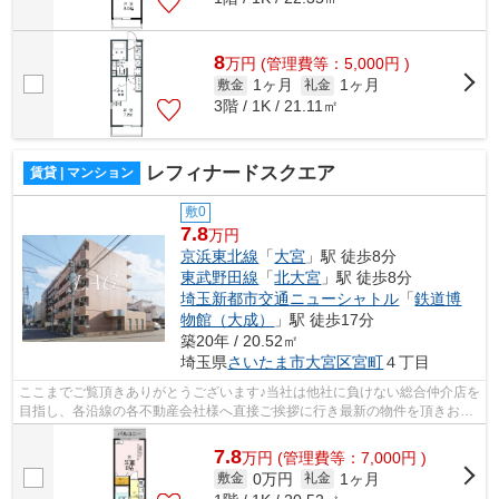
8
万
円
(管理費等：5,000円 )
1ヶ月
1ヶ月
敷金
礼金
3階 / 1K / 21.11㎡
レフィナードスクエア
賃貸 | マンション
敷0
7.8
万円
京浜東北線
「
大宮
」駅 徒歩8分
東武野田線
「
北大宮
」駅 徒歩8分
埼玉新都市交通ニューシャトル
「
鉄道博
物館（大成）
」駅 徒歩17分
築20年 / 20.52㎡
埼玉県
さいたま市大宮区
宮町
４丁目
ここまでご覧頂きありがとうございます♪当社は他社に負けない総合仲介店を
目指し、各沿線の各不動産会社様へ直接ご挨拶に行き最新の物件を頂きお客
様へ提供しております！最新の情報は...
7.8
万
円
(管理費等：7,000円 )
0万円
1ヶ月
敷金
礼金