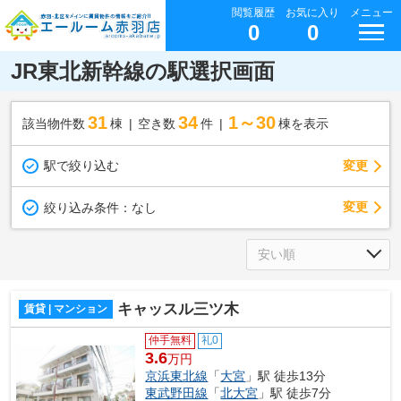
閲覧履歴
お気に入り
メニュー
0
0
JR東北新幹線の駅選択画面
31
34
1～30
該当物件数
棟
空き数
件
棟を表示
駅で絞り込む
変更
変更
絞り込み条件：
なし
キャッスル三ツ木
賃貸 | マンション
仲手無料
礼0
3.6
万円
京浜東北線
「
大宮
」駅 徒歩13分
東武野田線
「
北大宮
」駅 徒歩7分