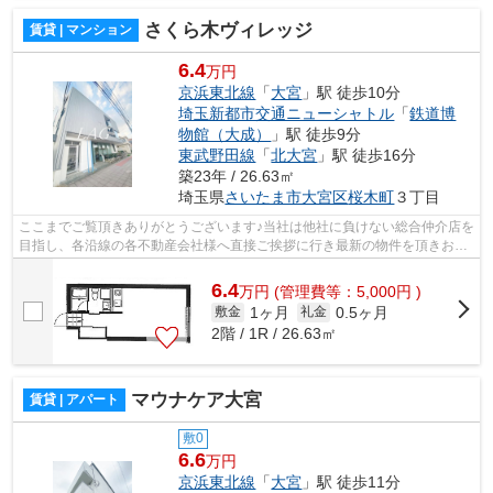
さくら木ヴィレッジ
賃貸 | マンション
6.4
万円
京浜東北線
「
大宮
」駅 徒歩10分
埼玉新都市交通ニューシャトル
「
鉄道博
物館（大成）
」駅 徒歩9分
東武野田線
「
北大宮
」駅 徒歩16分
築23年 / 26.63㎡
埼玉県
さいたま市大宮区
桜木町
３丁目
ここまでご覧頂きありがとうございます♪当社は他社に負けない総合仲介店を
目指し、各沿線の各不動産会社様へ直接ご挨拶に行き最新の物件を頂きお客
様へ提供しております！最新の情報は...
6.4
万
円
(管理費等：5,000円 )
1ヶ月
0.5ヶ月
敷金
礼金
2階 / 1R / 26.63㎡
マウナケア大宮
賃貸 | アパート
敷0
6.6
万円
京浜東北線
「
大宮
」駅 徒歩11分