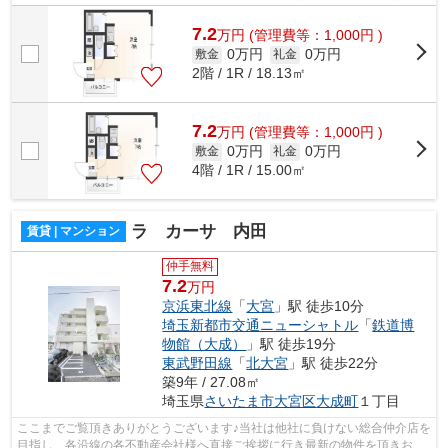
様へ提供しております！最新の情報は...
7.2
万
円
(管理費等：1,000円 )
0万円
0万円
敷金
礼金
2階 / 1R / 18.13㎡
7.2
万
円
(管理費等：1,000円 )
0万円
0万円
敷金
礼金
4階 / 1R / 15.00㎡
ラ カーサ 内田
賃貸 | マンション
仲手無料
7.2
万円
京浜東北線
「
大宮
」駅 徒歩10分
埼玉新都市交通ニューシャトル
「
鉄道博
物館（大成）
」駅 徒歩19分
東武野田線
「
北大宮
」駅 徒歩22分
築9年 / 27.08㎡
埼玉県
さいたま市大宮区
大成町
１丁目
ここまでご覧頂きありがとうございます♪当社は他社に負けない総合仲介店を
目指し、各沿線の各不動産会社様へ直接ご挨拶に行き最新の物件を頂きお客