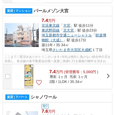
パールメゾン大宮
賃貸 | マンション
7.4
万円
京浜東北線
「
大宮
」駅 徒歩11分
東武野田線
「
北大宮
」駅 徒歩23分
埼玉新都市交通ニューシャトル
「
鉄道博
物館（大成）
」駅 徒歩17分
築11年 / 35.34㎡
埼玉県
さいたま市大宮区
大成町
１丁目
ここまでご覧頂きありがとうございます♪当社は他社に負けない総合仲介店を
目指し、各沿線の各不動産会社様へ直接ご挨拶に行き最新の物件を頂きお客
様へ提供しております！最新の情報は...
7.4
万
円
(管理費等：5,000円 )
1ヶ月
1ヶ月
敷金
礼金
2階 / 1LDK / 35.34㎡
シャノワール
賃貸 | アパート
敷0
7.6
万円