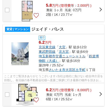
5.8
万
円
(管理費等：2,000円 )
1ヶ月
0万円
敷金
礼金
2階 / 1K / 23.77㎡
ジェイド・パレス
賃貸 | マンション
敷0
6.2
万円
京浜東北線
「
大宮
」駅 徒歩12分
東武野田線
「
北大宮
」駅 徒歩6分
埼玉新都市交通ニューシャトル
「
鉄道博
物館（大成）
」駅 徒歩16分
築28年 / 25.52㎡
埼玉県
さいたま市大宮区
土手町
１丁目
ここまでご覧頂きありがとうございます♪当社は他社に負けない総合仲介店を
目指し、各沿線の各不動産会社様へ直接ご挨拶に行き最新の物件を頂きお客
様へ提供しております！最新の情報は...
6.2
万
円
(管理費等：8,000円 )
0万円
1ヶ月
敷金
礼金
6階 / 1K / 25.52㎡