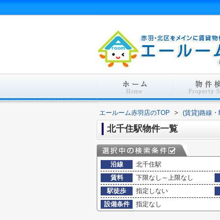
エールーム赤羽店のTOP
>
(賃貸)路線
北千住駅物件一覧
沿線
北千住駅
賃料
下限なし～上限なし
駅徒歩
指定しない
設備条件
指定なし