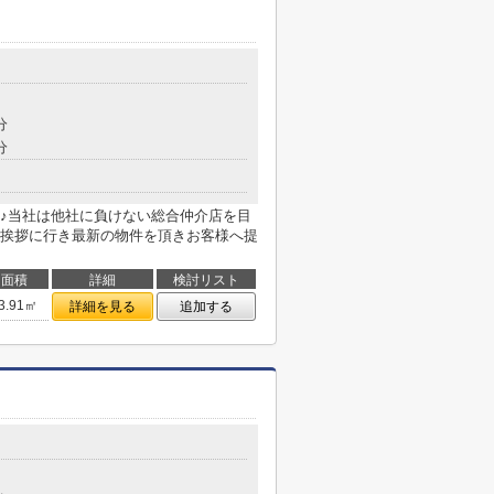
分
分
♪当社は他社に負けない総合仲介店を目
挨拶に行き最新の物件を頂きお客様へ提
面積
詳細
検討リスト
3.91㎡
詳細を見る
追加する