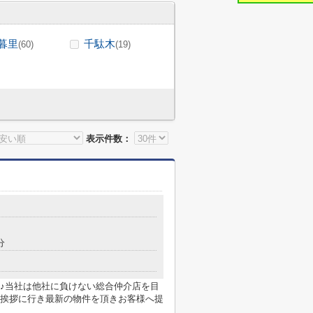
暮里
千駄木
(60)
(19)
表示件数：
分
♪当社は他社に負けない総合仲介店を目
挨拶に行き最新の物件を頂きお客様へ提