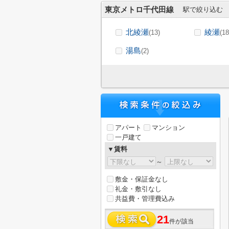
東京メトロ千代田線
駅で絞り込む
北綾瀬
綾瀬
(13)
(18
湯島
(2)
アパート
マンション
一戸建て
▼賃料
～
敷金・保証金なし
礼金・敷引なし
共益費・管理費込み
21
件が該当