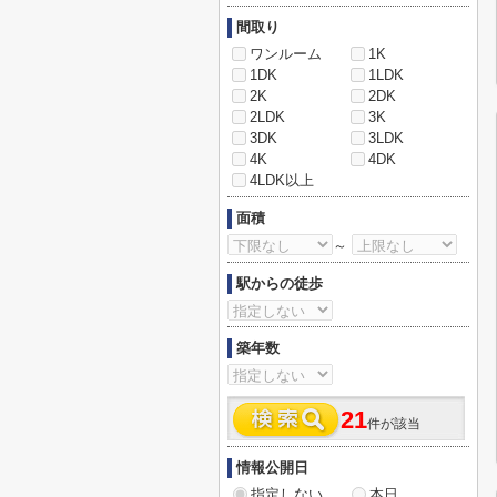
間取り
ワンルーム
1K
1DK
1LDK
2K
2DK
2LDK
3K
3DK
3LDK
4K
4DK
4LDK以上
面積
～
駅からの徒歩
築年数
21
件が該当
情報公開日
指定しない
本日