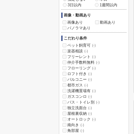
3日以内
1週間以内
画像・動画あり
画像あり
動画あり
パノラマあり
こだわり条件
ペット飼育可
(-)
楽器相談
(-)
フリーレント
(-)
仲介手数料無料
(-)
フローリング
(-)
ロフト付き
(-)
バルコニー
(-)
都市ガス
(-)
洗濯機置場有
(-)
ガスコンロ
(-)
バス・トイレ別
(-)
独立洗面台
(-)
屋根裏収納
(-)
オートロック
(-)
南向き
(-)
角部屋
(-)