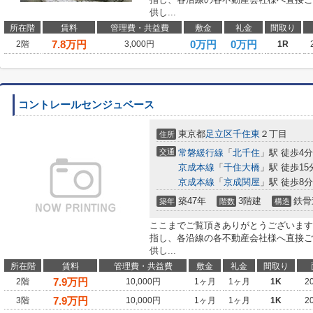
供し...
所在階
賃料
管理費・共益費
敷金
礼金
間取り
7.8
万円
0万円
0万円
2階
3,000円
1R
コントレールセンジュベース
東京都
足立区
千住東
２丁目
住所
交通
常磐緩行線
「
北千住
」駅 徒歩4分
京成本線
「
千住大橋
」駅 徒歩15
京成本線
「
京成関屋
」駅 徒歩8分
築47年
3階建
鉄骨
築年
階数
構造
ここまでご覧頂きありがとうございます
指し、各沿線の各不動産会社様へ直接ご
供し...
所在階
賃料
管理費・共益費
敷金
礼金
間取り
7.9
万円
2階
10,000円
1ヶ月
1ヶ月
1K
2
7.9
万円
3階
10,000円
1ヶ月
1ヶ月
1K
2