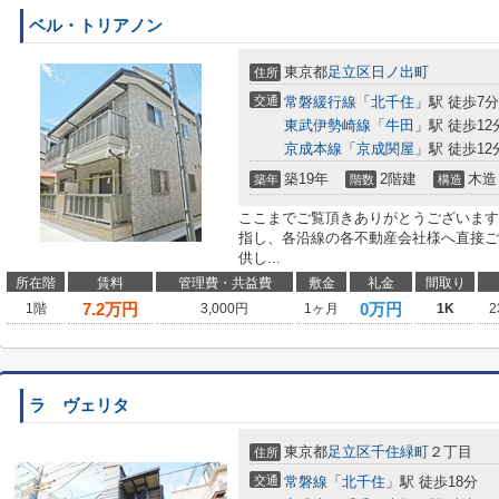
ベル・トリアノン
東京都
足立区
日ノ出町
住所
交通
常磐緩行線
「
北千住
」駅 徒歩7分
東武伊勢崎線
「
牛田
」駅 徒歩12
京成本線
「
京成関屋
」駅 徒歩12
築19年
2階建
木造
築年
階数
構造
ここまでご覧頂きありがとうございます
指し、各沿線の各不動産会社様へ直接ご
供し...
所在階
賃料
管理費・共益費
敷金
礼金
間取り
7.2
万円
0万円
1階
3,000円
1ヶ月
1K
2
ラ ヴェリタ
東京都
足立区
千住緑町
２丁目
住所
交通
常磐線
「
北千住
」駅 徒歩18分