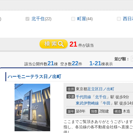
北千住
町屋
西日
)
(22)
(44)
21
件が該当
並び順：
21
22
1-21
該当公開件数
棟 空き数
件
棟表示
ハーモニーテラス日ノ出町
東京都
足立区
日ノ出町
住所
交通
千代田線
「
北千住
」駅 徒歩9分
東武伊勢崎線
「
牛田
」駅 徒歩14
築8年
2階建
木造
築年
階数
構造
ここまでご覧頂きありがとうございます
指し、各沿線の各不動産会社様へ直接ご
供し...