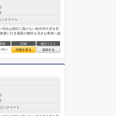
分
分
コンクリート
♪当社は他社に負けない総合仲介店を目
挨拶に行き最新の物件を頂きお客様へ提
面積
詳細
検討リスト
6.56㎡
詳細を見る
追加する
分
分
コンクリート