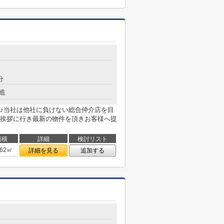
分
造
♪当社は他社に負けない総合仲介店を目
挨拶に行き最新の物件を頂きお客様へ提
面積
詳細
検討リスト
.62㎡
詳細を見る
追加する