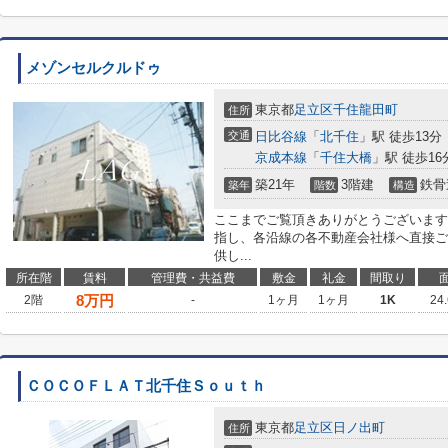
メゾンセルクルドゥ
東京都
足立区
千住龍田町
住所
交通
日比谷線
「
北千住
」駅 徒歩13分
京成本線
「
千住大橋
」駅 徒歩16
築21年
3階建
鉄骨
築年
階数
構造
ここまでご覧頂きありがとうございます
指し、各沿線の各不動産会社様へ直接ご
供し...
所在階
賃料
管理費・共益費
敷金
礼金
間取り
8
万円
2階
-
1ヶ月
1ヶ月
1K
24
ＣＯＣＯＦＬＡＴ北千住Ｓｏｕｔｈ
東京都
足立区
日ノ出町
住所