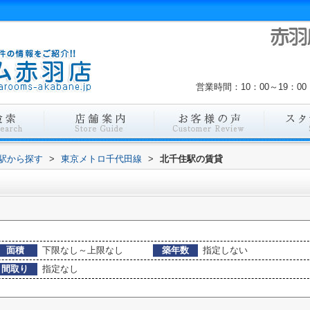
営業時間：10：00～19：
・駅から探す
>
東京メトロ千代田線
>
北千住駅の賃貸
面積
下限なし～上限なし
築年数
指定しない
間取り
指定なし