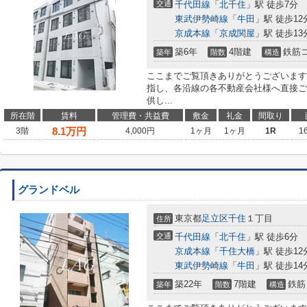
交通
千代田線
「
北千住
」駅 徒歩7分
東武伊勢崎線
「
牛田
」駅 徒歩12
京成本線
「
京成関屋
」駅 徒歩13
築6年
4階建
鉄筋
築年
階数
構造
ここまでご覧頂きありがとうございます
指し、各沿線の各不動産会社様へ直接ご
供し...
所在階
賃料
管理費・共益費
敷金
礼金
間取り
8.1
万円
3階
4,000円
1ヶ月
1ヶ月
1R
1
グランドベル
東京都
足立区
千住
１丁目
住所
交通
千代田線
「
北千住
」駅 徒歩6分
京成本線
「
千住大橋
」駅 徒歩12
東武伊勢崎線
「
牛田
」駅 徒歩14
築22年
7階建
鉄筋
築年
階数
構造