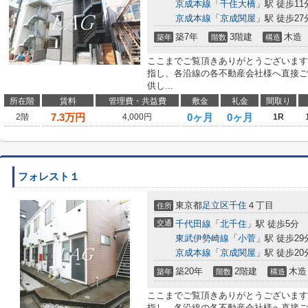
京成本線
「
千住大橋
」駅 徒歩11
京成本線
「
京成関屋
」駅 徒歩27
築7年
3階建
木造
築年
階数
構造
ここまでご覧頂きありがとうございます
指し、各沿線の各不動産会社様へ直接ご
供し...
所在階
賃料
管理費・共益費
敷金
礼金
間取り
7.3
万円
0ヶ月
0ヶ月
2階
4,000円
1R
フォレスト１
東京都
足立区
千住
４丁目
住所
交通
千代田線
「
北千住
」駅 徒歩5分
東武伊勢崎線
「
小菅
」駅 徒歩29
京成本線
「
京成関屋
」駅 徒歩20
築20年
2階建
木造
築年
階数
構造
ここまでご覧頂きありがとうございます
指し、各沿線の各不動産会社様へ直接ご