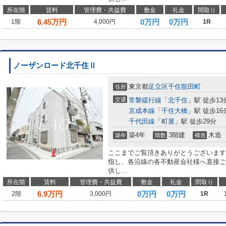
所在階
賃料
管理費・共益費
敷金
礼金
間取り
6.45
万円
0万円
0万円
1階
4,000円
1R
ノーザンロード北千住Ⅱ
東京都
足立区
千住龍田町
住所
交通
常磐緩行線
「
北千住
」駅 徒歩13
京成本線
「
千住大橋
」駅 徒歩16
千代田線
「
町屋
」駅 徒歩29分
築4年
3階建
木造
築年
階数
構造
ここまでご覧頂きありがとうございます
指し、各沿線の各不動産会社様へ直接ご
供し...
所在階
賃料
管理費・共益費
敷金
礼金
間取り
6.9
万円
0万円
0万円
2階
3,000円
1R