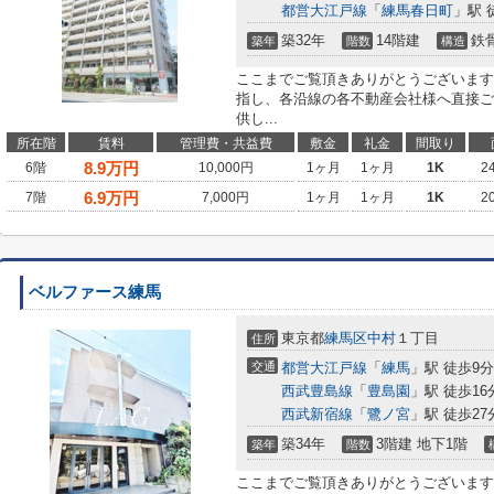
都営大江戸線
「
練馬春日町
」駅 
築32年
14階建
鉄
築年
階数
構造
ここまでご覧頂きありがとうございます
指し、各沿線の各不動産会社様へ直接ご
供し...
所在階
賃料
管理費・共益費
敷金
礼金
間取り
8.9
万円
6階
10,000円
1ヶ月
1ヶ月
1K
2
6.9
万円
7階
7,000円
1ヶ月
1ヶ月
1K
2
ベルファース練馬
東京都
練馬区
中村
１丁目
住所
交通
都営大江戸線
「
練馬
」駅 徒歩9分
西武豊島線
「
豊島園
」駅 徒歩16
西武新宿線
「
鷺ノ宮
」駅 徒歩27
築34年
3階建 地下1階
築年
階数
ここまでご覧頂きありがとうございます