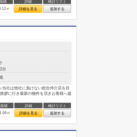
面積
詳細
検討リスト
0.12㎡
詳細を見る
追加する
分
2分
造
♪当社は他社に負けない総合仲介店を目
挨拶に行き最新の物件を頂きお客様へ提
面積
詳細
検討リスト
1.06㎡
詳細を見る
追加する