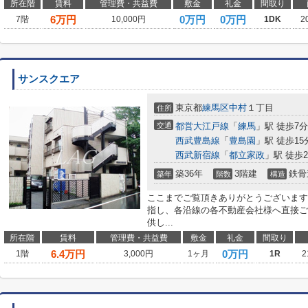
所在階
賃料
管理費・共益費
敷金
礼金
間取り
6
万円
0万円
0万円
7階
10,000円
1DK
2
サンスクエア
東京都
練馬区
中村
１丁目
住所
交通
都営大江戸線
「
練馬
」駅 徒歩7分
西武豊島線
「
豊島園
」駅 徒歩15
西武新宿線
「
都立家政
」駅 徒歩2
築36年
3階建
鉄骨
築年
階数
構造
ここまでご覧頂きありがとうございます
指し、各沿線の各不動産会社様へ直接ご
供し...
所在階
賃料
管理費・共益費
敷金
礼金
間取り
6.4
万円
0万円
1階
3,000円
1ヶ月
1R
2