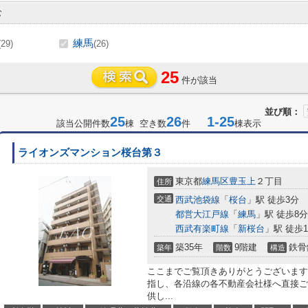
む
練馬
(29)
(26)
25
件が該当
並び順：
25
26
1-25
該当公開件数
棟 空き数
件
棟表示
ライオンズマンション桜台第３
東京都
練馬区
豊玉上
２丁目
住所
交通
西武池袋線
「
桜台
」駅 徒歩3分
都営大江戸線
「
練馬
」駅 徒歩8分
西武有楽町線
「
新桜台
」駅 徒歩1
築35年
9階建
鉄骨
築年
階数
構造
ここまでご覧頂きありがとうございます
指し、各沿線の各不動産会社様へ直接ご
供し...