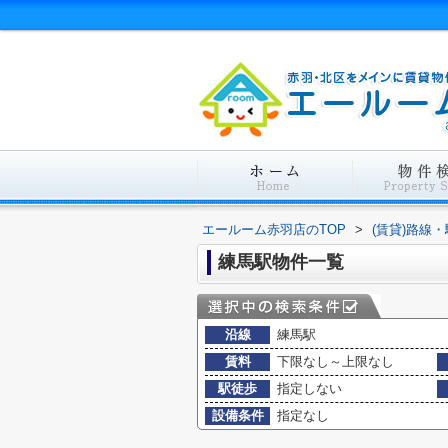
エールーム赤羽店のTOP
>
(賃貸)路線
練馬駅物件一覧
沿線
練馬駅
賃料
下限なし～上限なし
駅徒歩
指定しない
設備条件
指定なし