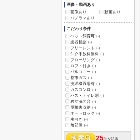
画像・動画あり
画像あり
動画あり
パノラマあり
こだわり条件
ペット飼育可
(-)
楽器相談
(-)
フリーレント
(-)
仲介手数料無料
(-)
フローリング
(-)
ロフト付き
(-)
バルコニー
(-)
都市ガス
(-)
洗濯機置場有
(-)
ガスコンロ
(-)
バス・トイレ別
(-)
独立洗面台
(-)
屋根裏収納
(-)
オートロック
(-)
南向き
(-)
角部屋
(-)
25
件が該当