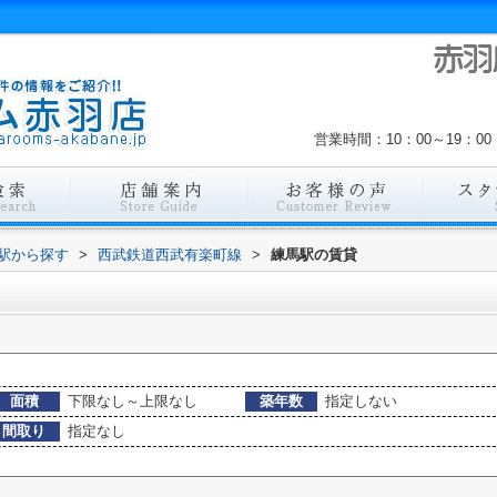
営業時間：10：00～19：
・駅から探す
>
西武鉄道西武有楽町線
>
練馬駅の賃貸
面積
下限なし～上限なし
築年数
指定しない
間取り
指定なし