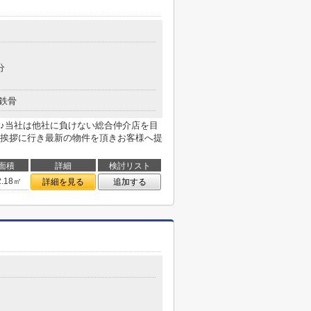
分
鉄骨
♪当社は他社に負けない総合仲介店を目
挨拶に行き最新の物件を頂きお客様へ提
面積
詳細
検討リスト
2.18㎡
詳細を見る
追加する