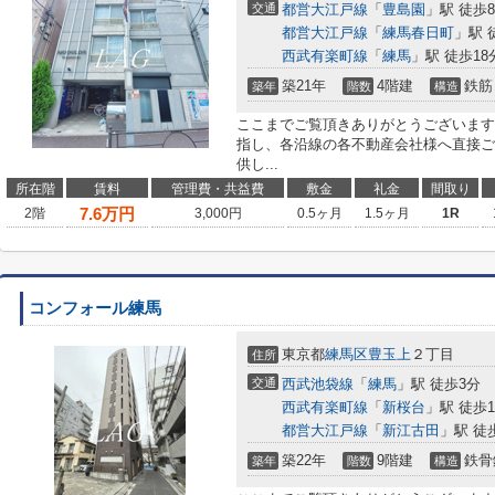
交通
都営大江戸線
「
豊島園
」駅 徒歩
都営大江戸線
「
練馬春日町
」駅 
西武有楽町線
「
練馬
」駅 徒歩18
築21年
4階建
鉄筋
築年
階数
構造
ここまでご覧頂きありがとうございます
指し、各沿線の各不動産会社様へ直接ご
供し...
所在階
賃料
管理費・共益費
敷金
礼金
間取り
7.6
万円
2階
3,000円
0.5ヶ月
1.5ヶ月
1R
コンフォール練馬
東京都
練馬区
豊玉上
２丁目
住所
交通
西武池袋線
「
練馬
」駅 徒歩3分
西武有楽町線
「
新桜台
」駅 徒歩1
都営大江戸線
「
新江古田
」駅 徒
築22年
9階建
鉄骨
築年
階数
構造