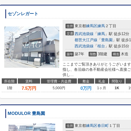
セゾンレガート
東京都
練馬区
練馬
２丁目
住所
交通
西武池袋線
「
練馬
」駅 徒歩12分
都営大江戸線
「
豊島園
」駅 徒歩1
西武池袋線
「
桜台
」駅 徒歩15分
築7年
3階建
木造
築年
階数
構造
ここまでご覧頂きありがとうございます
指し、各沿線の各不動産会社様へ直接ご
供し...
所在階
賃料
管理費・共益費
敷金
礼金
間取り
7.5
万円
0万円
1階
5,000円
1ヶ月
1K
1
MODULOR 豊島園
東京都
練馬区
春日町
１丁目
住所