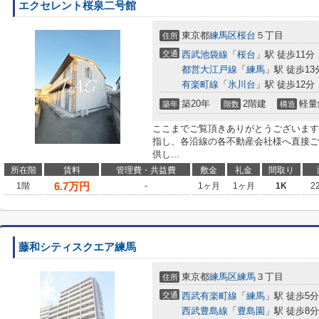
エクセレント桜泉二号館
東京都
練馬区
桜台
５丁目
住所
交通
西武池袋線
「
桜台
」駅 徒歩11分
都営大江戸線
「
練馬
」駅 徒歩13
有楽町線
「
氷川台
」駅 徒歩12分
築20年
2階建
軽量
築年
階数
構造
ここまでご覧頂きありがとうございます
指し、各沿線の各不動産会社様へ直接ご
供し...
所在階
賃料
管理費・共益費
敷金
礼金
間取り
6.7
万円
1階
-
1ヶ月
1ヶ月
1K
2
藤和シティスクエア練馬
東京都
練馬区
練馬
３丁目
住所
交通
西武有楽町線
「
練馬
」駅 徒歩5分
西武豊島線
「
豊島園
」駅 徒歩8分