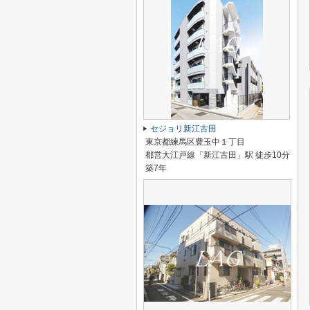
セジョリ新江古田
東京都練馬区豊玉中１丁目
都営大江戸線「新江古田」駅 徒歩10分
築7年