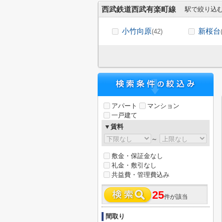
西武鉄道西武有楽町線
駅で絞り込
小竹向原
新桜台
(42)
アパート
マンション
一戸建て
▼賃料
～
敷金・保証金なし
礼金・敷引なし
共益費・管理費込み
25
件が該当
間取り