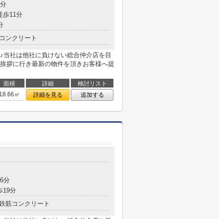
8分
徒歩11分
分
コンクリート
♪当社は他社に負けない総合仲介店を目
挨拶に行き最新の物件を頂きお客様へ提
面積
詳細
検討リスト
18.66㎡
詳細を見る
追加する
6分
歩19分
鉄筋コンクリート