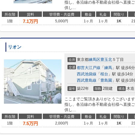
指し、各沿線の各不動産会社様へ直接ご
供し...
所在階
賃料
管理費・共益費
敷金
礼金
間取り
7.1
万円
1階
5,000円
1ヶ月
1ヶ月
1K
2
リオン
東京都
練馬区
豊玉北
５丁目
住所
交通
都営大江戸線
「
練馬
」駅 徒歩6分
西武池袋線
「
桜台
」駅 徒歩14分
西武豊島線
「
豊島園
」駅 徒歩18
築22年
2階建
木造
築年
階数
構造
ここまでご覧頂きありがとうございます
指し、各沿線の各不動産会社様へ直接ご
供し...
所在階
賃料
管理費・共益費
敷金
礼金
間取り
7.5
万円
1階
2,000円
1ヶ月
1ヶ月
1K
2