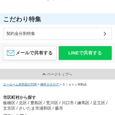
こだわり特集
契約金分割特集
メールで共有する
LINEで共有する
ページトップへ
エールーム赤羽店のTOP
>
物件カタログ
>
Ｇｌａｎｚ本駒込
市区町村から探す
板橋区
/
北区
/
豊島区
/
荒川区
/
川口市
/
練馬区
/
足立区
/
文京区
/
さいたま市浦和区
/
蕨市