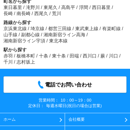
町名から探す
東日暮里
/
滝野川
/
東尾久
/
高島平
/
浮間
/
西日暮里
/
長崎
/
南長崎
/
西尾久
/
荒川
路線から探す
京浜東北線
/
埼京線
/
都営三田線
/
東武東上線
/
有楽町線
/
山手線
/
副都心線
/
湘南新宿ライン高海
/
湘南新宿ライン宇須
/
東北本線
駅から探す
赤羽
/
板橋本町
/
十条
/
東十条
/
田端
/
西川口
/
蕨
/
川口
/
千川
/
志村坂上
電話でお問い合わせ
営業時間：
10：00～19：00
定休日：
毎週水曜日(祝日の場合は営業)
ホーム
会社概要