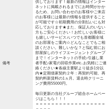
供しております！最新の情報はインター
ネットに掲載されるまでにお時間がかか
るため、お問い合わせのお客様やご来店
のお客様には最新の情報を提供すること
が可能です☆初期費用の分割払いにも対
応しております★また、保証人のいない
方もご安心ください！お忙しいお客様に
も嬉しいサービス♪いつでも首都圏全域
のお部屋をご案内☆どんなことでもご相
談ください。難しいかな？と悩む前にお
部屋探しのライフエージェントグループ
まで！インターネットの手続♪引越し業
備考
者手配♪家電の回収作業etc..お気軽にご連
絡ください★各線主要駅より徒歩1分以
内★定期借家契約２年：再契約可能、再
契約料新賃料の1ヵ月。退去時クリーニ
ング費用55000円。
毎日更新の当社グループ総合ホームペー
ジはこちら！！！
＝＝＝＝＝＝＝＝＝＝＝＝＝＝＝＝＝＝
＝＝＝＝