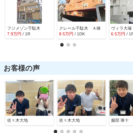
フジメゾン千駄木
クレール千駄木 Ａ棟
ヴィラ大塚
7.9
万
円
/ 1R
8.5
万
円
/ 1DK
6.5
万
円
/ 1
お客様の声
佐々木大地
佐々木大地
服部 琢十