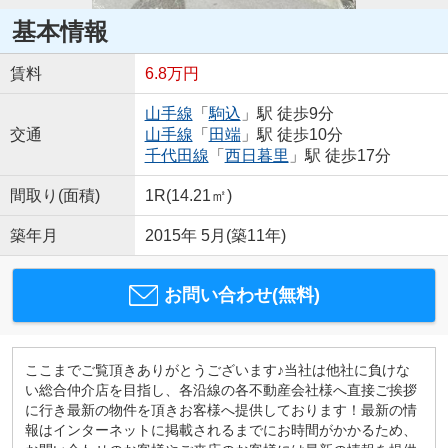
基本情報
賃料
6.8万円
山手線
「
駒込
」駅 徒歩9分
交通
山手線
「
田端
」駅 徒歩10分
千代田線
「
西日暮里
」駅 徒歩17分
間取り(面積)
1R(14.21㎡)
築年月
2015年 5月(築11年)
お問い合わせ(無料)
ここまでご覧頂きありがとうございます♪当社は他社に負けな
い総合仲介店を目指し、各沿線の各不動産会社様へ直接ご挨拶
に行き最新の物件を頂きお客様へ提供しております！最新の情
報はインターネットに掲載されるまでにお時間がかかるため、