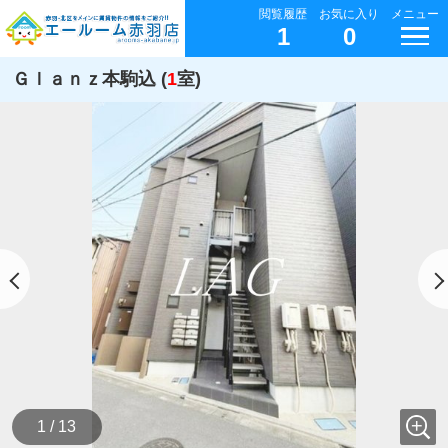
閲覧履歴
お気に入り
メニュー
1
0
Ｇｌａｎｚ本駒込 (
1
室)
1 / 13