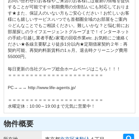
お問い合わせのお客様やご来店のお客様には最新の情報を提供
することが可能です☆初期費用の分割払いにも対応しておりま
す★また、保証人のいない方もご安心ください！お忙しいお客
様にも嬉しいサービス♪いつでも首都圏全域のお部屋をご案内
☆どんなことでもご相談ください。難しいかな？と悩む前にお
部屋探しのライフエージェントグループまで！インターネット
の手続♪引越し業者手配♪家電の回収作業etc..お気軽にご連絡く
ださい★各線主要駅より徒歩1分以内★定期借家契約２年：再
契約可能、再契約料新賃料の1ヵ月。退去時クリーニング費用
55000円。
毎日更新の当社グループ総合ホームページはこちら！！！
＝＝＝＝＝＝＝＝＝＝＝＝＝＝＝＝＝＝＝＝＝＝
PC→→→ http://www.life-agents.jp/
＝＝＝＝＝＝＝＝＝＝＝＝＝＝＝＝＝＝＝＝＝＝
水曜定休：10:00～19:00まで元気に営業中！
物件概要