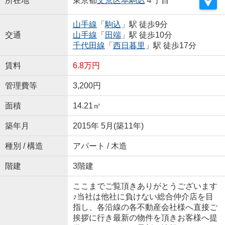
所在地
東京都
文京区
本駒込
４丁目
山手線
「
駒込
」駅 徒歩9分
交通
山手線
「
田端
」駅 徒歩10分
千代田線
「
西日暮里
」駅 徒歩17分
賃料
6.8万円
管理費等
3,200円
面積
14.21㎡
築年月
2015年 5月(築11年)
種別 / 構造
アパート / 木造
階建
3階建
ここまでご覧頂きありがとうございます
♪当社は他社に負けない総合仲介店を目
指し、各沿線の各不動産会社様へ直接ご
挨拶に行き最新の物件を頂きお客様へ提