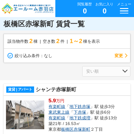
閲覧履歴
お気に入り
メニュー
0
0
板橋区赤塚新町 賃貸一覧
2
2
1～2
該当物件数
棟
空き数
件
棟を表示
変更
絞り込み条件：
なし
シャンテ赤塚新町
賃貸 | アパート
5.9
万円
有楽町線
「
地下鉄赤塚
」駅 徒歩3分
東武東上線
「
下赤塚
」駅 徒歩6分
有楽町線
「
地下鉄成増
」駅 徒歩13分
築21年 / 16.53㎡
東京都
板橋区
赤塚新町
２丁目