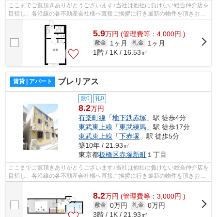
ここまでご覧頂きありがとうございます♪当社は他社に負けない総合仲介店を
目指し、各沿線の各不動産会社様へ直接ご挨拶に行き最新の物件を頂きお客
様へ提供しております！最新の情報は...
5.9
万
円
(管理費等：4,000円 )
1ヶ月
1ヶ月
敷金
礼金
1階 / 1K / 16.53㎡
ブレリアス
賃貸 | アパート
敷0
礼0
8.2
万円
有楽町線
「
地下鉄赤塚
」駅 徒歩4分
東武東上線
「
東武練馬
」駅 徒歩17分
東武東上線
「
下赤塚
」駅 徒歩5分
築10年 / 21.93㎡
東京都
板橋区
赤塚新町
１丁目
ここまでご覧頂きありがとうございます♪当社は他社に負けない総合仲介店を
目指し、各沿線の各不動産会社様へ直接ご挨拶に行き最新の物件を頂きお客
様へ提供しております！最新の情報は...
8.2
万
円
(管理費等：3,000円 )
0万円
0万円
敷金
礼金
3階 / 1K / 21.93㎡