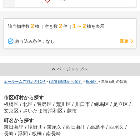
2
2
1～2
該当物件数
棟
空き数
件
棟を表示
変更
絞り込み条件：
なし
ページトップへ
エールーム赤羽店のTOP
>
(賃貸)地域から探す
>
板橋区
>
赤塚新町の賃貸
市区町村から探す
板橋区
/
北区
/
豊島区
/
荒川区
/
川口市
/
練馬区
/
足立区
/
文京区
/
さいたま市浦和区
/
蕨市
町名から探す
東日暮里
/
滝野川
/
東尾久
/
西日暮里
/
高島平
/
西尾久
/
長崎
/
浮間
/
板橋
/
南長崎