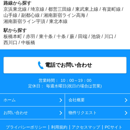
路線から探す
京浜東北線
/
埼京線
/
都営三田線
/
東武東上線
/
有楽町線
/
山手線
/
副都心線
/
湘南新宿ライン高海
/
湘南新宿ライン宇須
/
東北本線
駅から探す
板橋本町
/
赤羽
/
東十条
/
十条
/
蕨
/
田端
/
池袋
/
川口
/
西川口
/
中板橋
電話でお問い合わせ
営業時間：
10：00～19：00
定休日：
毎週水曜日(祝日の場合は営業)
ホーム
会社概要
お問い合わせ
物件リクエスト
プライバシーポリシー
利用規約
アクセスマップ
PCサイト