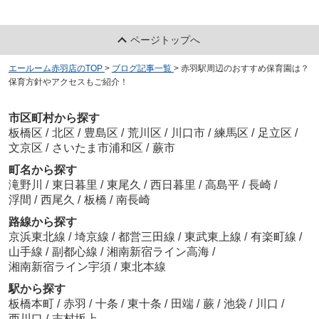
ページトップへ
エールーム赤羽店のTOP
>
ブログ記事一覧
>
赤羽駅周辺のおすすめ保育園は？
保育方針やアクセスもご紹介！
市区町村から探す
板橋区
/
北区
/
豊島区
/
荒川区
/
川口市
/
練馬区
/
足立区
/
文京区
/
さいたま市浦和区
/
蕨市
町名から探す
滝野川
/
東日暮里
/
東尾久
/
西日暮里
/
高島平
/
長崎
/
浮間
/
西尾久
/
板橋
/
南長崎
路線から探す
京浜東北線
/
埼京線
/
都営三田線
/
東武東上線
/
有楽町線
/
山手線
/
副都心線
/
湘南新宿ライン高海
/
湘南新宿ライン宇須
/
東北本線
駅から探す
板橋本町
/
赤羽
/
十条
/
東十条
/
田端
/
蕨
/
池袋
/
川口
/
西川口
/
志村坂上