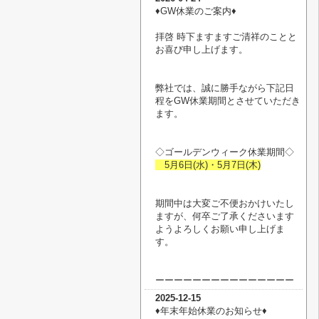
♦︎GW休業のご案内♦︎
拝啓 時下ますますご清祥のことと
お喜び申し上げます。
弊社では、誠に勝手ながら下記日
程をGW休業期間とさせていただき
ます。
◇ゴールデンウィーク休業期間◇
5月6日(水)・5月7日(木)
期間中は大変ご不便おかけいたし
ますが、何卒ご了承くださいます
ようよろしくお願い申し上げま
す。
ーーーーーーーーーーーーーーー
2025-12-15
♦︎年末年始休業のお知らせ♦︎