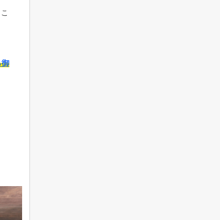
るこ
る御