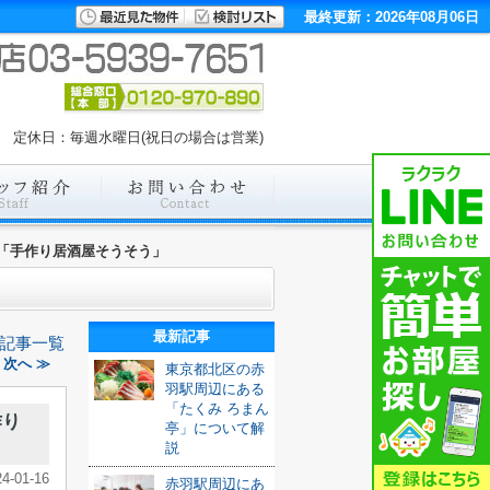
最終更新：2026年08月06日
00 定休日：毎週水曜日(祝日の場合は営業)
「手作り居酒屋そうそう」
最新記事
記事一覧
次へ ≫
東京都北区の赤
羽駅周辺にある
「たくみ ろまん
作り
亭」について解
説
24-01-16
赤羽駅周辺にあ