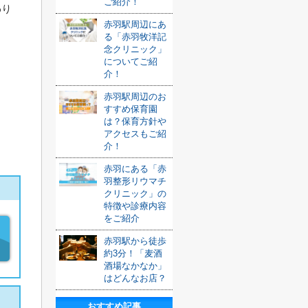
ご紹介！
わり
赤羽駅周辺にあ
る「赤羽牧洋記
念クリニック」
についてご紹
介！
赤羽駅周辺のお
すすめ保育園
は？保育方針や
アクセスもご紹
介！
赤羽にある「赤
羽整形リウマチ
クリニック」の
特徴や診療内容
をご紹介
赤羽駅から徒歩
約3分！「麦酒
酒場なかなか」
はどんなお店？
おすすめ記事