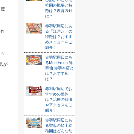
稚園の概要と特
に豊
徴は？教育方針
は？
赤羽駅周辺にあ
手作
る「江戸八」の
特徴は？おすす
めメニューをご
紹介！
ィッ
赤羽駅周辺にあ
るMeetFresh 鮮
気が
芋仙 赤羽本店と
は？おすすめ
は？
赤羽駅周辺でお
すすめの整体
は？治療の特徴
やアクセスをご
紹介！
赤羽駅周辺にあ
る聖母の騎士幼
稚園はどんな幼