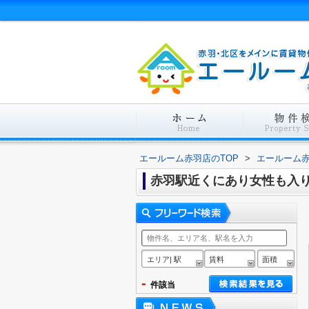
エールーム赤羽店のTOP
>
エールーム
赤羽駅近くにあり女性も入
エリア| 駅
賃料
面積
-
件該当