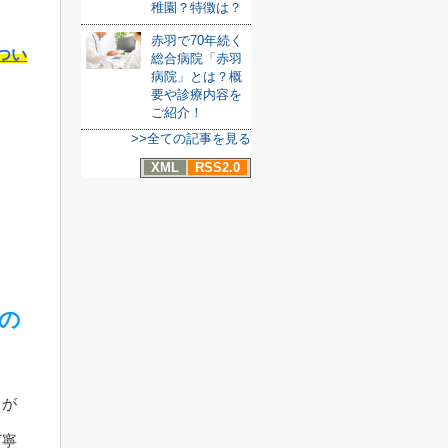
稚園？特徴は？
赤羽で70年続く
つい
総合病院「赤羽
病院」とは？概
要や診療内容を
ご紹介！
>>全ての記事を見る
XML
RSS2.0
の
りが
丁寧