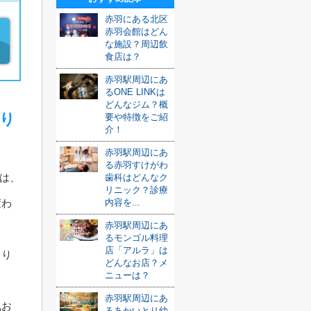
赤羽にある北区
赤羽会館はどん
な施設？周辺飲
食店は？
赤羽駅周辺にあ
るONE LINKは
どんなジム？概
り
要や特徴をご紹
介！
赤羽駅周辺にあ
る赤羽すけがわ
」は、
歯科はどんなク
リニック？診療
内容を...
変わ
赤羽駅周辺にあ
るモンゴル料理
店「アルラ」は
らり
どんなお店？メ
ニューは？
赤羽駅周辺にあ
風お
るあかいとり幼