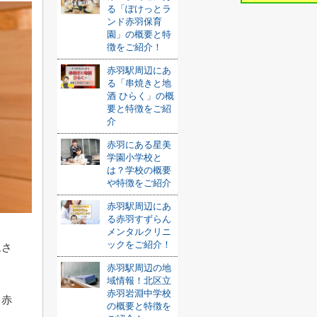
る「ぽけっとラ
ンド赤羽保育
園」の概要と特
徴をご紹介！
赤羽駅周辺にあ
る「串焼きと地
酒 ひらく」の概
要と特徴をご紹
介
赤羽にある星美
学園小学校と
は？学校の概要
や特徴をご紹介
赤羽駅周辺にあ
る赤羽すずらん
メンタルクリニ
ックをご紹介！
ムさ
赤羽駅周辺の地
？
域情報！北区立
赤羽岩淵中学校
る赤
の概要と特徴を