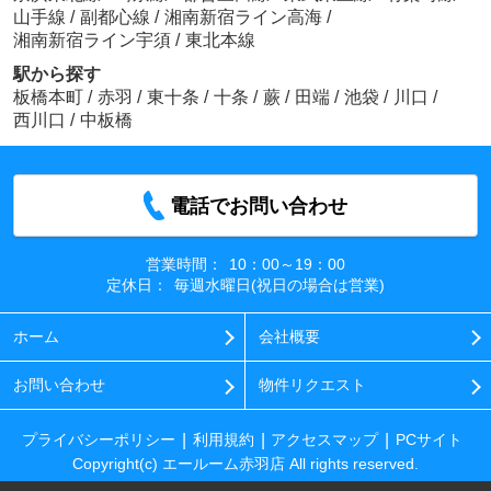
山手線
/
副都心線
/
湘南新宿ライン高海
/
湘南新宿ライン宇須
/
東北本線
駅から探す
板橋本町
/
赤羽
/
東十条
/
十条
/
蕨
/
田端
/
池袋
/
川口
/
西川口
/
中板橋
電話でお問い合わせ
営業時間：
10：00～19：00
定休日：
毎週水曜日(祝日の場合は営業)
ホーム
会社概要
お問い合わせ
物件リクエスト
プライバシーポリシー
利用規約
アクセスマップ
PCサイト
Copyright(c) エールーム赤羽店 All rights reserved.