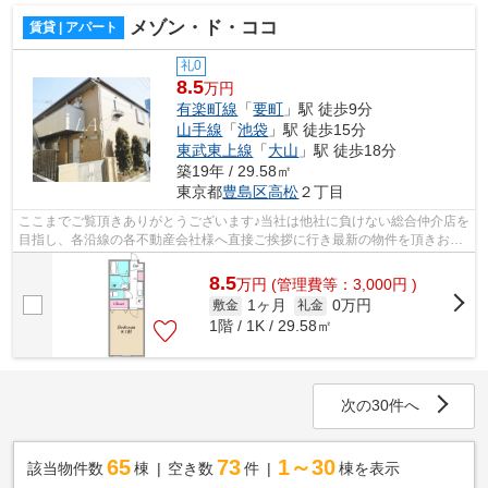
メゾン・ド・ココ
賃貸 | アパート
礼0
8.5
万円
有楽町線
「
要町
」駅 徒歩9分
山手線
「
池袋
」駅 徒歩15分
東武東上線
「
大山
」駅 徒歩18分
築19年 / 29.58㎡
東京都
豊島区
高松
２丁目
ここまでご覧頂きありがとうございます♪当社は他社に負けない総合仲介店を
目指し、各沿線の各不動産会社様へ直接ご挨拶に行き最新の物件を頂きお客
様へ提供しております！最新の情報は...
8.5
万
円
(管理費等：3,000円 )
1ヶ月
0万円
敷金
礼金
1階 / 1K / 29.58㎡
次の30件へ
65
73
1～30
該当物件数
棟
空き数
件
棟を表示