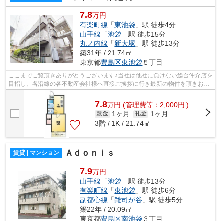
7.8
万円
有楽町線
「
東池袋
」駅 徒歩4分
山手線
「
池袋
」駅 徒歩15分
丸ノ内線
「
新大塚
」駅 徒歩13分
築31年 / 21.74㎡
東京都
豊島区
東池袋
５丁目
ここまでご覧頂きありがとうございます♪当社は他社に負けない総合仲介店を
目指し、各沿線の各不動産会社様へ直接ご挨拶に行き最新の物件を頂きお客
様へ提供しております！最新の情報は...
7.8
万
円
(管理費等：2,000円 )
1ヶ月
1ヶ月
敷金
礼金
3階 / 1K / 21.74㎡
Ａｄｏｎｉｓ
賃貸 | マンション
7.9
万円
山手線
「
池袋
」駅 徒歩13分
有楽町線
「
東池袋
」駅 徒歩6分
副都心線
「
雑司が谷
」駅 徒歩5分
築22年 / 20.09㎡
東京都
豊島区
南池袋
３丁目