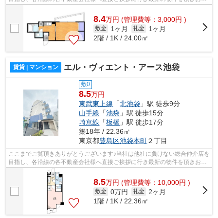
様へ提供しております！最新の情報は...
8.4
万
円
(管理費等：3,000円 )
1ヶ月
1ヶ月
敷金
礼金
2階 / 1K / 24.00㎡
エル・ヴィエント・アース池袋
賃貸 | マンション
敷0
8.5
万円
東武東上線
「
北池袋
」駅 徒歩9分
山手線
「
池袋
」駅 徒歩15分
埼京線
「
板橋
」駅 徒歩17分
築18年 / 22.36㎡
東京都
豊島区
池袋本町
２丁目
ここまでご覧頂きありがとうございます♪当社は他社に負けない総合仲介店を
目指し、各沿線の各不動産会社様へ直接ご挨拶に行き最新の物件を頂きお客
様へ提供しております！最新の情報は...
8.5
万
円
(管理費等：10,000円 )
0万円
2ヶ月
敷金
礼金
1階 / 1K / 22.36㎡