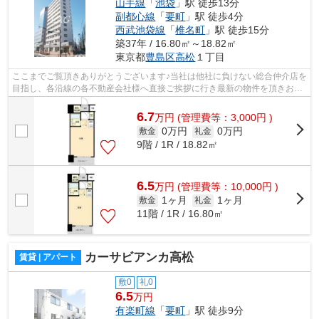
山手線
「
池袋
」駅 徒歩13分
副都心線
「
要町
」駅 徒歩4分
西武池袋線
「
椎名町
」駅 徒歩15分
築37年 / 16.80㎡～18.82㎡
東京都
豊島区
高松
１丁目
ここまでご覧頂きありがとうございます♪当社は他社に負けない総合仲介店を
目指し、各沿線の各不動産会社様へ直接ご挨拶に行き最新の物件を頂きお客
様へ提供しております！最新の情報は...
6.7
万
円
(管理費等：3,000円 )
0万円
0万円
敷金
礼金
9階 / 1R / 18.82㎡
6.5
万
円
(管理費等：10,000円 )
1ヶ月
1ヶ月
敷金
礼金
11階 / 1R / 16.80㎡
カーサビアンカ高松
賃貸 | アパート
敷0
礼0
6.5
万円
有楽町線
「
要町
」駅 徒歩9分