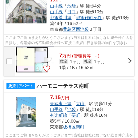
山手線
「
池袋
」駅 徒歩4分
山手線
「
目白
」駅 徒歩10分
都電荒川線
「
都電雑司ヶ谷
」駅 徒歩13分
築48年 / 16.52㎡
東京都
豊島区
西池袋
２丁目
ここまでご覧頂きありがとうございます♪当社は他社に負けない総合仲介店を
目指し、各沿線の各不動産会社様へ直接ご挨拶に行き最新の物件を頂きお客
様へ提供しております！最新の情報は...
7
万
円
(管理費等：- )
1ヶ月
1ヶ月
敷金
礼金
1階 / 1K / 16.52㎡
ハーモニーテラス南町
賃貸 | アパート
7.15
万円
東武東上線
「
大山
」駅 徒歩11分
山手線
「
池袋
」駅 徒歩19分
有楽町線
「
要町
」駅 徒歩16分
築5年 / 10.00㎡
東京都
板橋区
南町
ここまでご覧頂きありがとうございます♪当社は他社に負けない総合仲介店を