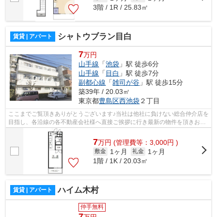
3階 / 1R / 25.83㎡
シャトウブラン目白
賃貸 | アパート
7
万円
山手線
「
池袋
」駅 徒歩6分
山手線
「
目白
」駅 徒歩7分
副都心線
「
雑司が谷
」駅 徒歩15分
築39年 / 20.03㎡
東京都
豊島区
西池袋
２丁目
ここまでご覧頂きありがとうございます♪当社は他社に負けない総合仲介店を
目指し、各沿線の各不動産会社様へ直接ご挨拶に行き最新の物件を頂きお客
様へ提供しております！最新の情報は...
7
万
円
(管理費等：3,000円 )
1ヶ月
1ヶ月
敷金
礼金
1階 / 1K / 20.03㎡
ハイム木村
賃貸 | アパート
仲手無料
7
万円