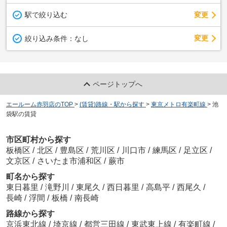
駅で絞り込む
変更
変更
絞り込み条件：
なし
ページトップへ
エールーム赤羽店のTOP
>
(賃貸)路線・駅から探す
>
東京メトロ有楽町線
>
池
袋駅の賃貸
市区町村から探す
板橋区
/
北区
/
豊島区
/
荒川区
/
川口市
/
練馬区
/
足立区
/
文京区
/
さいたま市浦和区
/
蕨市
町名から探す
東日暮里
/
滝野川
/
東尾久
/
西日暮里
/
高島平
/
西尾久
/
長崎
/
浮間
/
板橋
/
南長崎
路線から探す
京浜東北線
/
埼京線
/
都営三田線
/
東武東上線
/
有楽町線
/