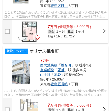
築5年 / 11.72㎡
東京都
豊島区
目白
５丁目
ここまでご覧頂きありがとうございます♪当社は他社に負けない総合仲介店を
目指し、各沿線の各不動産会社様へ直接ご挨拶に行き最新の物件を頂きお客
様へ提供しております！最新の情報は...
7
万
円
(管理費等：3,000円 )
1ヶ月
1ヶ月
敷金
礼金
1階 / 1R / 11.72㎡
オリナス椎名町
賃貸 | アパート
7
万円
西武池袋線
「
椎名町
」駅 徒歩3分
有楽町線
「
要町
」駅 徒歩10分
山手線
「
池袋
」駅 徒歩20分
築8年 / 25.83㎡
東京都
豊島区
長崎
１丁目
ここまでご覧頂きありがとうございます♪当社は他社に負けない総合仲介店を
目指し、各沿線の各不動産会社様へ直接ご挨拶に行き最新の物件を頂きお客
様へ提供しております！最新の情報は...
7
万
円
(管理費等：5,000円 )
1ヶ月
1ヶ月
敷金
礼金