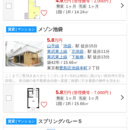
4.9
万
円
(管理費等：2,000円 )
1ヶ月
1ヶ月
敷金
礼金
1階 / 1R / 14.24㎡
メゾン池袋
賃貸 | マンション
5.8
万円
山手線
「
池袋
」駅 徒歩15分
東武東上線
「
北池袋
」駅 徒歩11分
東武東上線
「
下板橋
」駅 徒歩13分
築42年 / 15.66㎡
東京都
豊島区
池袋本町
２丁目
ここまでご覧頂きありがとうございます♪当社は他社に負けない総合仲介店を
目指し、各沿線の各不動産会社様へ直接ご挨拶に行き最新の物件を頂きお客
様へ提供しております！最新の情報は...
5.8
万
円
(管理費等：7,000円 )
1ヶ月
1ヶ月
敷金
礼金
1階 / 1R / 15.66㎡
スプリングバレー５
賃貸 | マンション