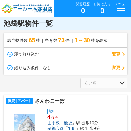
閲覧履歴
お気に入り
メニュー
0
0
池袋駅物件一覧
65
73
1～30
該当物件数
棟
空き数
件
棟を表示
駅で絞り込む
変更
変更
絞り込み条件：
なし
さんわこーぽ
賃貸 | アパート
敷0
4
万円
山手線
「
池袋
」駅 徒歩10分
副都心線
「
要町
」駅 徒歩9分