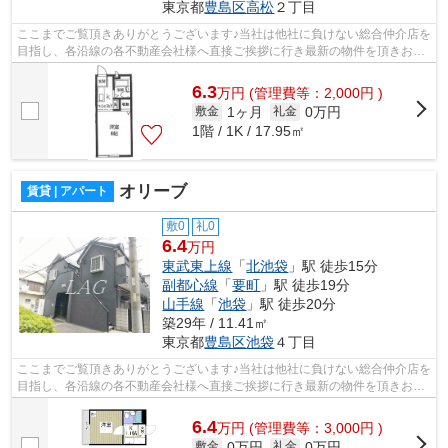
東京都
豊島区
高松
２丁目
ここまでご覧頂きありがとうございます♪当社は他社に負けない総合仲介店を
目指し、各沿線の各不動産会社様へ直接ご挨拶に行き最新の物件を頂きお客
様へ提供しております！最新の情報は...
6.3
万
円
(管理費等：2,000円 )
1ヶ月
0万円
敷金
礼金
1階 / 1K / 17.95㎡
オリーブ
賃貸 | アパート
敷0
礼0
6.4
万円
東武東上線
「
北池袋
」駅 徒歩15分
副都心線
「
要町
」駅 徒歩19分
山手線
「
池袋
」駅 徒歩20分
築29年 / 11.41㎡
東京都
豊島区
池袋
４丁目
ここまでご覧頂きありがとうございます♪当社は他社に負けない総合仲介店を
目指し、各沿線の各不動産会社様へ直接ご挨拶に行き最新の物件を頂きお客
様へ提供しております！最新の情報は...
6.4
万
円
(管理費等：3,000円 )
0万円
0万円
敷金
礼金