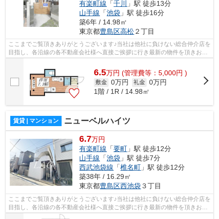
有楽町線
「
千川
」駅 徒歩13分
山手線
「
池袋
」駅 徒歩16分
築6年 / 14.98㎡
東京都
豊島区
高松
２丁目
ここまでご覧頂きありがとうございます♪当社は他社に負けない総合仲介店を
目指し、各沿線の各不動産会社様へ直接ご挨拶に行き最新の物件を頂きお客
様へ提供しております！最新の情報は...
6.5
万
円
(管理費等：5,000円 )
0万円
0万円
敷金
礼金
1階 / 1R / 14.98㎡
ニューベルハイツ
賃貸 | マンション
6.7
万円
有楽町線
「
要町
」駅 徒歩12分
山手線
「
池袋
」駅 徒歩7分
西武池袋線
「
椎名町
」駅 徒歩12分
築38年 / 16.29㎡
東京都
豊島区
西池袋
３丁目
ここまでご覧頂きありがとうございます♪当社は他社に負けない総合仲介店を
目指し、各沿線の各不動産会社様へ直接ご挨拶に行き最新の物件を頂きお客
様へ提供しております！最新の情報は...