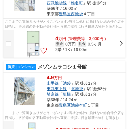
西武池袋線
「
椎名町
」駅 徒歩9分
築66年 / 16.00㎡
東京都
豊島区
西池袋
４丁目
ここまでご覧頂きありがとうございます♪当社は他社に負けない総合仲介店を
目指し、各沿線の各不動産会社様へ直接ご挨拶に行き最新の物件を頂きお客
様へ提供しております！最新の情報は...
4
万
円
(管理費等：3,000円 )
0万円
0.5ヶ月
敷金
礼金
2階 / 1K / 16.00㎡
メゾンムラコシ１号館
賃貸 | マンション
4.9
万円
山手線
「
池袋
」駅 徒歩17分
東武東上線
「
北池袋
」駅 徒歩8分
埼京線
「
板橋
」駅 徒歩17分
築38年 / 14.24㎡
東京都
豊島区
池袋本町
１丁目
ここまでご覧頂きありがとうございます♪当社は他社に負けない総合仲介店を
目指し、各沿線の各不動産会社様へ直接ご挨拶に行き最新の物件を頂きお客
様へ提供しております！最新の情報は...