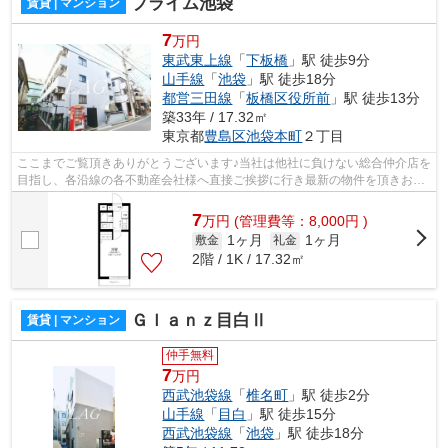
プライム池袋
賃貸 | マンション
7
万円
東武東上線
「
下板橋
」駅 徒歩9分
山手線
「
池袋
」駅 徒歩18分
都営三田線
「
板橋区役所前
」駅 徒歩13分
築33年 / 17.32㎡
東京都
豊島区
池袋本町
２丁目
ここまでご覧頂きありがとうございます♪当社は他社に負けない総合仲介店を
目指し、各沿線の各不動産会社様へ直接ご挨拶に行き最新の物件を頂きお客
様へ提供しております！最新の情報は...
7
万
円
(管理費等：8,000円 )
1ヶ月
1ヶ月
敷金
礼金
2階 / 1K / 17.32㎡
Ｇｌａｎｚ目白Ⅱ
賃貸 | マンション
仲手無料
7
万円
西武池袋線
「
椎名町
」駅 徒歩2分
山手線
「
目白
」駅 徒歩15分
西武池袋線
「
池袋
」駅 徒歩18分