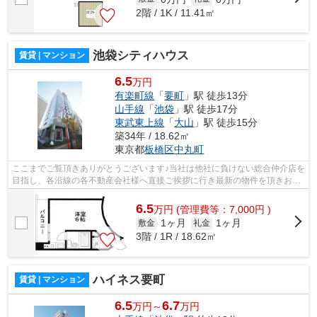
2階 / 1K / 11.41㎡
池袋シティハウス
賃貸 | マンション
6.5
万円
有楽町線
「
要町
」駅 徒歩13分
山手線
「
池袋
」駅 徒歩17分
東武東上線
「
大山
」駅 徒歩15分
築34年 / 18.62㎡
東京都
板橋区
中丸町
ここまでご覧頂きありがとうございます♪当社は他社に負けない総合仲介店を
目指し、各沿線の各不動産会社様へ直接ご挨拶に行き最新の物件を頂きお客
様へ提供しております！最新の情報は...
6.5
万
円
(管理費等：7,000円 )
1ヶ月
1ヶ月
敷金
礼金
3階 / 1R / 18.62㎡
ハイネス要町
賃貸 | マンション
6.5
6.7
万円～
万円