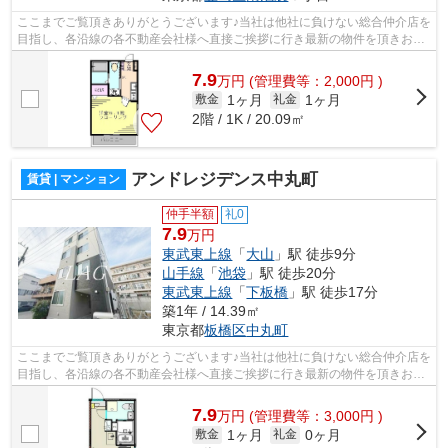
ここまでご覧頂きありがとうございます♪当社は他社に負けない総合仲介店を
目指し、各沿線の各不動産会社様へ直接ご挨拶に行き最新の物件を頂きお客
様へ提供しております！最新の情報は...
7.9
万
円
(管理費等：2,000円 )
1ヶ月
1ヶ月
敷金
礼金
2階 / 1K / 20.09㎡
アンドレジデンス中丸町
賃貸 | マンション
仲手半額
礼0
7.9
万円
東武東上線
「
大山
」駅 徒歩9分
山手線
「
池袋
」駅 徒歩20分
東武東上線
「
下板橋
」駅 徒歩17分
築1年 / 14.39㎡
東京都
板橋区
中丸町
ここまでご覧頂きありがとうございます♪当社は他社に負けない総合仲介店を
目指し、各沿線の各不動産会社様へ直接ご挨拶に行き最新の物件を頂きお客
様へ提供しております！最新の情報は...
7.9
万
円
(管理費等：3,000円 )
1ヶ月
0ヶ月
敷金
礼金