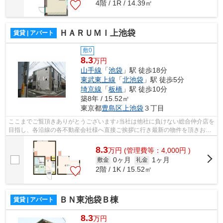
4階 / 1R / 14.39㎡
ＨＡＲＵＭＩ上池袋
賃貸 | アパート
敷0
8.3
万円
山手線
「
池袋
」駅 徒歩18分
東武東上線
「
北池袋
」駅 徒歩5分
埼京線
「
板橋
」駅 徒歩10分
築8年 / 15.52㎡
東京都
豊島区
上池袋
３丁目
ここまでご覧頂きありがとうございます♪当社は他社に負けない総合仲介店を
目指し、各沿線の各不動産会社様へ直接ご挨拶に行き最新の物件を頂きお客
様へ提供しております！最新の情報は...
8.3
万
円
(管理費等：4,000円 )
0ヶ月
1ヶ月
敷金
礼金
2階 / 1K / 15.52㎡
ＢＮ東池袋Ｂ棟
賃貸 | アパート
8.3
万円