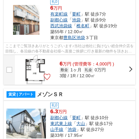
礼0
6
万円
有楽町線
「
要町
」駅 徒歩7分
副都心線
「
池袋
」駅 徒歩9分
西武池袋線
「
椎名町
」駅 徒歩19分
築55年 / 12.00㎡
東京都
豊島区
池袋
３丁目
ここまでご覧頂きありがとうございます♪当社は他社に負けない総合仲介店を
目指し、各沿線の各不動産会社様へ直接ご挨拶に行き最新の物件を頂きお客
様へ提供しております！最新の情報は...
6
万
円
(管理費等：4,000円 )
1ヶ月
0万円
敷金
礼金
3階 / 1R / 12.00㎡
メゾンＳＲ
賃貸 | アパート
礼0
6.3
万円
副都心線
「
要町
」駅 徒歩10分
東武東上線
「
大山
」駅 徒歩17分
山手線
「
池袋
」駅 徒歩27分
築33年 / 17.95㎡