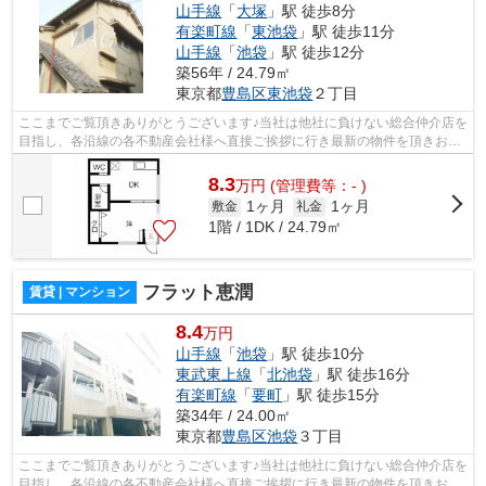
山手線
「
大塚
」駅 徒歩8分
有楽町線
「
東池袋
」駅 徒歩11分
山手線
「
池袋
」駅 徒歩12分
築56年 / 24.79㎡
東京都
豊島区
東池袋
２丁目
ここまでご覧頂きありがとうございます♪当社は他社に負けない総合仲介店を
目指し、各沿線の各不動産会社様へ直接ご挨拶に行き最新の物件を頂きお客
様へ提供しております！最新の情報は...
8.3
万
円
(管理費等：- )
1ヶ月
1ヶ月
敷金
礼金
1階 / 1DK / 24.79㎡
フラット恵潤
賃貸 | マンション
8.4
万円
山手線
「
池袋
」駅 徒歩10分
東武東上線
「
北池袋
」駅 徒歩16分
有楽町線
「
要町
」駅 徒歩15分
築34年 / 24.00㎡
東京都
豊島区
池袋
３丁目
ここまでご覧頂きありがとうございます♪当社は他社に負けない総合仲介店を
目指し、各沿線の各不動産会社様へ直接ご挨拶に行き最新の物件を頂きお客