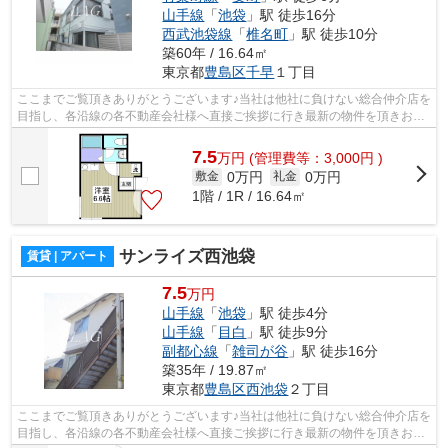
山手線
「
池袋
」駅 徒歩16分
西武池袋線
「
椎名町
」駅 徒歩10分
築60年 / 16.64㎡
東京都
豊島区
千早
１丁目
ここまでご覧頂きありがとうございます♪当社は他社に負けない総合仲介店を
目指し、各沿線の各不動産会社様へ直接ご挨拶に行き最新の物件を頂きお客
様へ提供しております！最新の情報は...
7.5
万
円
(管理費等：3,000円 )
0万円
0万円
敷金
礼金
1階 / 1R / 16.64㎡
サンライズ西池袋
賃貸 | アパート
7.5
万円
山手線
「
池袋
」駅 徒歩4分
山手線
「
目白
」駅 徒歩9分
副都心線
「
雑司が谷
」駅 徒歩16分
築35年 / 19.87㎡
東京都
豊島区
西池袋
２丁目
ここまでご覧頂きありがとうございます♪当社は他社に負けない総合仲介店を
目指し、各沿線の各不動産会社様へ直接ご挨拶に行き最新の物件を頂きお客