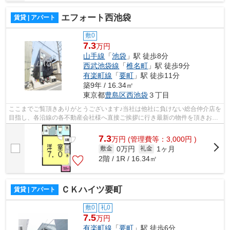
エフォート西池袋
賃貸 | アパート
敷0
7.3
万円
山手線
「
池袋
」駅 徒歩8分
西武池袋線
「
椎名町
」駅 徒歩9分
有楽町線
「
要町
」駅 徒歩11分
築9年 / 16.34㎡
東京都
豊島区
西池袋
３丁目
ここまでご覧頂きありがとうございます♪当社は他社に負けない総合仲介店を
目指し、各沿線の各不動産会社様へ直接ご挨拶に行き最新の物件を頂きお客
様へ提供しております！最新の情報は...
7.3
万
円
(管理費等：3,000円 )
0万円
1ヶ月
敷金
礼金
2階 / 1R / 16.34㎡
ＣＫハイツ要町
賃貸 | アパート
敷0
礼0
7.5
万円
有楽町線
「
要町
」駅 徒歩6分