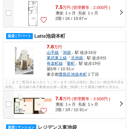
様へ提供しております！最新の情報は...
7.5
万
円
(管理費等：2,000円 )
1ヶ月
1ヶ月
敷金
礼金
2階 / 1K / 19.87㎡
Latte池袋本町
賃貸 | アパート
7.6
万円
山手線
「
池袋
」駅 徒歩16分
東武東上線
「
北池袋
」駅 徒歩9分
有楽町線
「
要町
」駅 徒歩19分
築5年 / 10.91㎡
東京都
豊島区
池袋本町
２丁目
ここまでご覧頂きありがとうございます♪当社は他社に負けない総合仲介店を
目指し、各沿線の各不動産会社様へ直接ご挨拶に行き最新の物件を頂きお客
様へ提供しております！最新の情報は...
7.6
万
円
(管理費等：3,500円 )
1ヶ月
1ヶ月
敷金
礼金
2階 / 1R / 10.91㎡
レジデンス東池袋
賃貸 | マンション