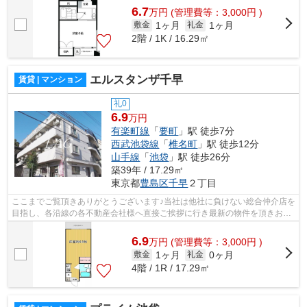
6.7
万
円
(管理費等：3,000円 )
1ヶ月
1ヶ月
敷金
礼金
2階 / 1K / 16.29㎡
エルスタンザ千早
賃貸 | マンション
礼0
6.9
万円
有楽町線
「
要町
」駅 徒歩7分
西武池袋線
「
椎名町
」駅 徒歩12分
山手線
「
池袋
」駅 徒歩26分
築39年 / 17.29㎡
東京都
豊島区
千早
２丁目
ここまでご覧頂きありがとうございます♪当社は他社に負けない総合仲介店を
目指し、各沿線の各不動産会社様へ直接ご挨拶に行き最新の物件を頂きお客
様へ提供しております！最新の情報は...
6.9
万
円
(管理費等：3,000円 )
1ヶ月
0ヶ月
敷金
礼金
4階 / 1R / 17.29㎡