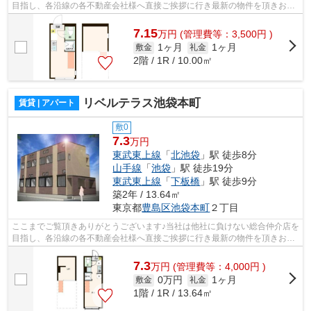
目指し、各沿線の各不動産会社様へ直接ご挨拶に行き最新の物件を頂きお客
様へ提供しております！最新の情報は...
7.15
万
円
(管理費等：3,500円 )
1ヶ月
1ヶ月
敷金
礼金
2階 / 1R / 10.00㎡
リベルテラス池袋本町
賃貸 | アパート
敷0
7.3
万円
東武東上線
「
北池袋
」駅 徒歩8分
山手線
「
池袋
」駅 徒歩19分
東武東上線
「
下板橋
」駅 徒歩9分
築2年 / 13.64㎡
東京都
豊島区
池袋本町
２丁目
ここまでご覧頂きありがとうございます♪当社は他社に負けない総合仲介店を
目指し、各沿線の各不動産会社様へ直接ご挨拶に行き最新の物件を頂きお客
様へ提供しております！最新の情報は...
7.3
万
円
(管理費等：4,000円 )
0万円
1ヶ月
敷金
礼金
1階 / 1R / 13.64㎡