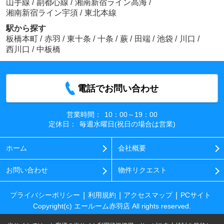
山手線
/
副都心線
/
湘南新宿ライン高海
/
湘南新宿ライン宇須
/
東北本線
駅から探す
板橋本町
/
赤羽
/
東十条
/
十条
/
蕨
/
田端
/
池袋
/
川口
/
西川口
/
中板橋
電話でお問い合わせ
営業時間：
10：00～19：00
定休日：
毎週水曜日(祝日の場合は営業)
ホーム
会社概要
お問い合わせ
物件リクエスト
プライバシーポリシー
利用規約
アクセスマップ
PCサイト
Copyright(c) エールーム赤羽店 All rights reserved.