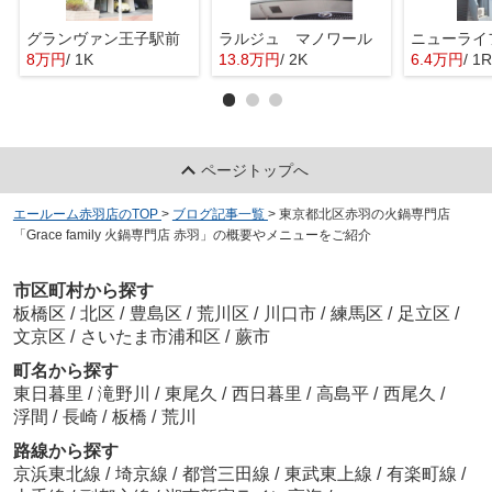
グランヴァン王子駅前
ラルジュ マノワール
ニューライ
8万円
/ 1K
13.8万円
/ 2K
6.4万円
/ 1R
ページトップへ
エールーム赤羽店のTOP
>
ブログ記事一覧
>
東京都北区赤羽の火鍋専門店
「Grace family 火鍋専門店 赤羽」の概要やメニューをご紹介
市区町村から探す
板橋区
/
北区
/
豊島区
/
荒川区
/
川口市
/
練馬区
/
足立区
/
文京区
/
さいたま市浦和区
/
蕨市
町名から探す
東日暮里
/
滝野川
/
東尾久
/
西日暮里
/
高島平
/
西尾久
/
浮間
/
長崎
/
板橋
/
荒川
路線から探す
京浜東北線
/
埼京線
/
都営三田線
/
東武東上線
/
有楽町線
/